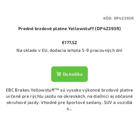
KÓD:
DP42393R
Predné brzdové platne Yellowstuff (DP42393R)
€177,52
Na sklade v EU, dodacia lehota 5-9 pracovných dní
Do košíka
EBC Brakes Yellowstuff™ sú vysoko výkonné brzdové platne
určené pre rýchlu jazdu na okreskách, na diaľnici aj občasné
okruhové jazdy. Vhodné pre športové sedany, SUV a vozidlá
s...