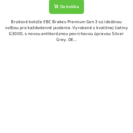
Do košíka
Brzdové kotúče EBC Brakes Premium Gen 3 sú ideálnou
voľbou pre každodenné jazdenie. Vyrobené z kvalitnej liatiny
G3000, s novou antikoróznou povrchovou úpravou Silver
Grey. OE...