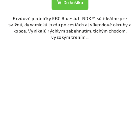
Do košíka
Brzdové platničky EBC Bluestuff NDX™ sú ideálne pre
svižnú, dynamickú jazdu po cestách aj víkendové okruhy a
kopce. Vynikajú rýchlym zabehnutím, tichým chodom,
vysokým trením...