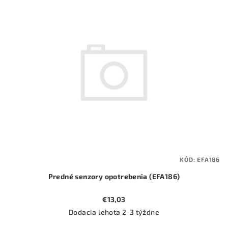
ý
o
p
d
i
u
s
k
p
t
r
o
o
v
d
u
k
t
KÓD:
EFA186
o
Predné senzory opotrebenia (EFA186)
v
€13,03
Dodacia lehota 2-3 týždne