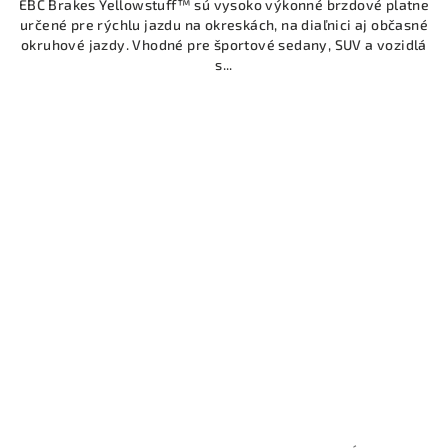
EBC Brakes Yellowstuff™ sú vysoko výkonné brzdové platne
určené pre rýchlu jazdu na okreskách, na diaľnici aj občasné
okruhové jazdy. Vhodné pre športové sedany, SUV a vozidlá
s...