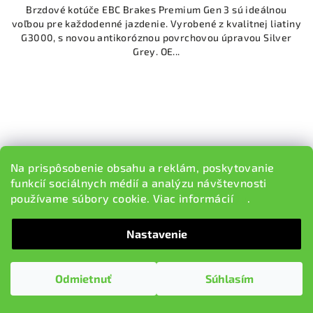
Brzdové kotúče EBC Brakes Premium Gen 3 sú ideálnou
voľbou pre každodenné jazdenie. Vyrobené z kvalitnej liatiny
G3000, s novou antikoróznou povrchovou úpravou Silver
Grey. OE...
Na prispôsobenie obsahu a reklám, poskytovanie
funkcií sociálnych médií a analýzu návštevnosti
používame súbory cookie. Viac informácií
tu
.
Nastavenie
Odmietnuť
Súhlasím