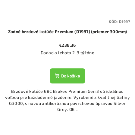
KÓD:
D1997
Zadné brzdové kotúče Premium (D1997) (priemer 300mm)
€238,36
Dodacia lehota 2-3 týždne
Do košíka
Brzdové kotúče EBC Brakes Premium Gen 3 sú ideálnou
voľbou pre každodenné jazdenie. Vyrobené z kvalitnej liatiny
G3000, s novou antikoróznou povrchovou úpravou Silver
Grey. OE...