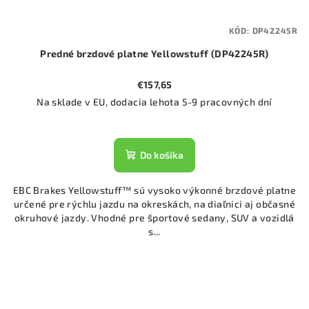
KÓD:
DP42245R
Predné brzdové platne Yellowstuff (DP42245R)
€157,65
Na sklade v EU, dodacia lehota 5-9 pracovných dní
Do košíka
EBC Brakes Yellowstuff™ sú vysoko výkonné brzdové platne
určené pre rýchlu jazdu na okreskách, na diaľnici aj občasné
okruhové jazdy. Vhodné pre športové sedany, SUV a vozidlá
s...