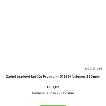
KÓD:
D1996
Zadné brzdové kotúče Premium (D1996) (priemer 280mm)
€181,89
Dodacia lehota 2-3 týždne