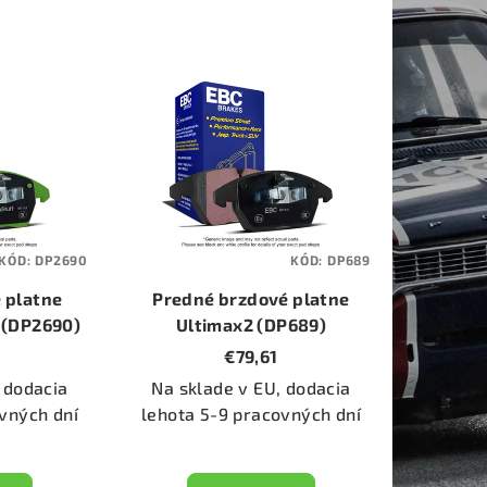
KÓD:
DP2690
KÓD:
DP689
 platne
Predné brzdové platne
 (DP2690)
Ultimax2 (DP689)
€79,61
 dodacia
Na sklade v EU, dodacia
vných dní
lehota 5-9 pracovných dní