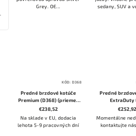
Grey. OE...
sedany, SUV a vo
000 (DP22236)
KÓD:
D368
Predné brzdové kotúče
Predné brzdov
Premium (D368) (priemer
ExtraDuty
302mm)
(Orangestuff) 
€238,52
€252,9
Na sklade v EU, dodacia
Momentálne ned
lehota 5-9 pracovných dní
kontaktujte ná