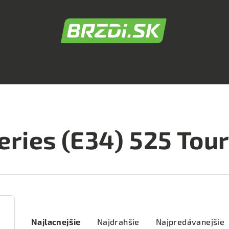
eries (E34) 525 Tou
R
Najlacnejšie
Najdrahšie
Najpredávanejšie
a