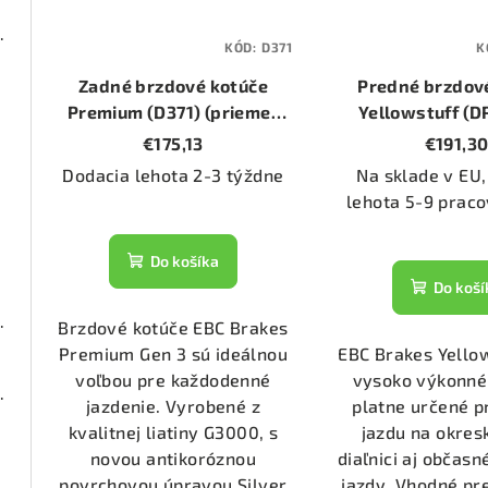
00 (DP21338/2)
KÓD:
D371
K
Zadné brzdové kotúče
Predné brzdov
1368)
Premium (D371) (priemer
Yellowstuff (
300mm)
€175,13
€191,3
Dodacia lehota 2-3 týždne
Na sklade v EU,
1553)
lehota 5-9 praco
1911)
Do košíka
Do koší
000 (DP22053)
Brzdové kotúče EBC Brakes
Premium Gen 3 sú ideálnou
EBC Brakes Yello
voľbou pre každodenné
vysoko výkonné
00 (DP21193/2)
jazdenie. Vyrobené z
platne určené p
kvalitnej liatiny G3000, s
jazdu na okres
novou antikoróznou
diaľnici aj občas
1153)
povrchovou úpravou Silver
jazdy. Vhodné pr