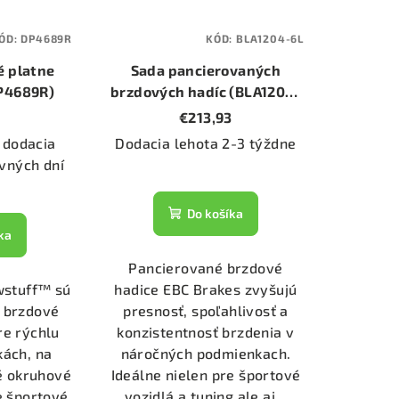
ÓD:
DP4689R
KÓD:
BLA1204-6L
é platne
Sada pancierovaných
DP4689R)
brzdových hadíc (BLA1204-
6L)
0
€213,93
 dodacia
Dodacia lehota 2-3 týždne
vných dní
Do košíka
ka
Pancierované brzdové
wstuff™ sú
hadice EBC Brakes zvyšujú
 brzdové
presnosť, spoľahlivosť a
re rýchlu
konzistentnosť brzdenia v
kách, na
náročných podmienkach.
né okruhové
Ideálne nielen pre športové
e športové
vozidlá a tuning ale aj...