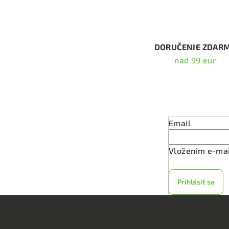
á
d
a
c
DORUČENIE ZDAR
i
nad 99 eur
e
p
Odober
r
v
Email
k
y
Vložením e-mai
v
ý
Prihlásiť sa
p
i
s