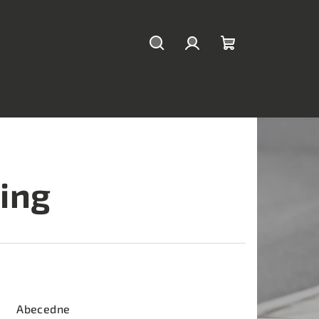
Hľadať
Prihlásenie
Nákupný
košík
ring
Abecedne