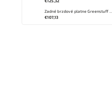
€125,32
Zadné brzdové platne Greenstuff 2
€107,13