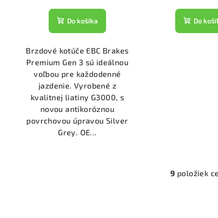
Do košíka
Do koší
Brzdové kotúče EBC Brakes
Premium Gen 3 sú ideálnou
voľbou pre každodenné
jazdenie. Vyrobené z
kvalitnej liatiny G3000, s
novou antikoróznou
povrchovou úpravou Silver
Grey. OE...
9
položiek c
O
v
l