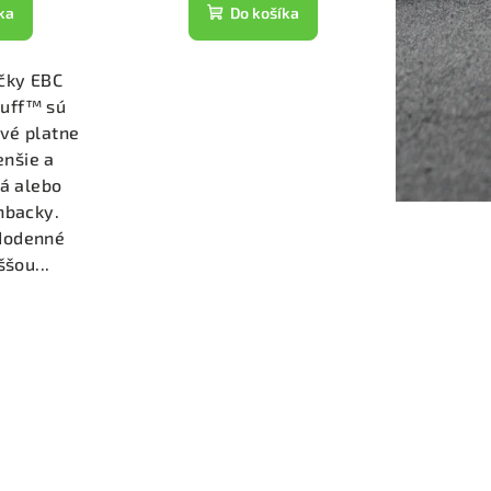
ka
Do košíka
čky EBC
tuff™ sú
vé platne
enšie a
á alebo
hbacky.
ždodenné
ššou...