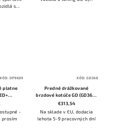
zidlá s...
KÓD:
DP9689
KÓD:
GD368
é platne
Predné drážkované
 ED+
brzdové kotúče GD (GD368)
(DP9689)
(priemer 302mm)
2
€313,54
ostupné -
Na sklade v EU, dodacia
s prosím
lehota 5-9 pracovných dní