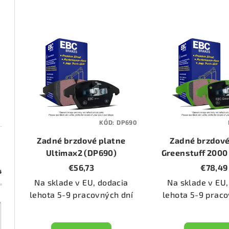
d
e
V
n
ý
i
p
e
i
p
s
KÓD:
DP690
r
p
Zadné brzdové platne
Zadné brzdové
o
r
Ultimax2 (DP690)
Greenstuff 2000
€56,73
€78,49
d
4
o
Na sklade v EU, dodacia
Na sklade v EU,
u
d
lehota 5-9 pracovných dní
lehota 5-9 praco
k
u