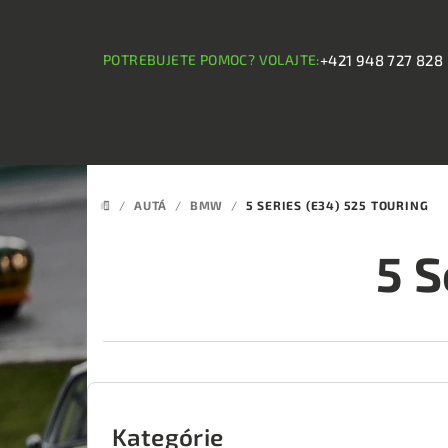
Prejsť
na
obsah
POTREBUJETE POMOC? VOLAJTE:
+421 948 727 828
/
AUTÁ
/
BMW
/
5 SERIES (E34) 525 TOURING
DOMOV
5 S
B
o
Kategórie
Preskočiť