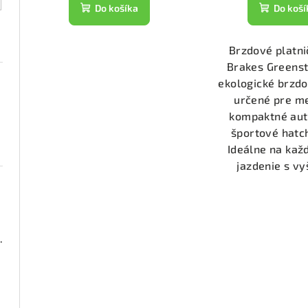
t
k
Do košíka
Do koší
o
t
v
Brzdové platni
o
Brakes Greens
v
ekologické brzdo
určené pre m
kompaktné aut
športové hatc
Ideálne na ka
jazdenie s vy
2000 (DP2673)
2955)