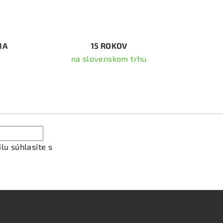
MA
15 ROKOV
na slovenskom trhu
ať newsletter
lu súhlasíte s
podmienkami ochrany osobných údajov