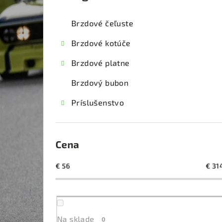
kategórie
č
Brzdové čeľuste
n
Brzdové kotúče
ý
Brzdové platne
p
Brzdový bubon
a
Príslušenstvo
n
e
l
Cena
€
56
€
31
Na sklade
0