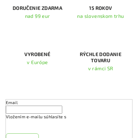
i
DORUČENIE ZDARMA
15 ROKOV
e
nad 99 eur
na slovenskom trhu
p
r
v
k
y
v
VYROBENÉ
RÝCHLE DODANIE
TOVARU
ý
v Európe
p
v rámci SR
i
s
Odoberať newsletter
u
Email
Vložením e-mailu súhlasíte s
podmienkami ochrany
osobných údajov