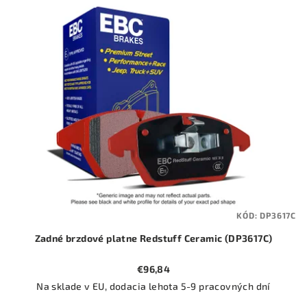
ý
o
p
d
i
u
s
k
p
t
r
o
o
v
d
u
k
t
KÓD:
DP3617C
o
Zadné brzdové platne Redstuff Ceramic (DP3617C)
v
€96,84
Na sklade v EU, dodacia lehota 5-9 pracovných dní