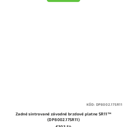
KÓD:
DP8002.17SR11
Zadné sintrované závodné brzdové platne SR11™
(DP8002.17SR11)
€303,54