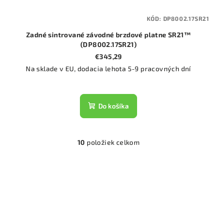
KÓD:
DP8002.17SR21
Zadné sintrované závodné brzdové platne SR21™
(DP8002.17SR21)
€345,29
Na sklade v EU, dodacia lehota 5-9 pracovných dní
Do košíka
10
položiek celkom
O
v
l
á
d
a
c