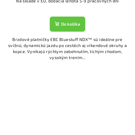
Na sklade v EU, dodacia lehota 5-9 pracovných dní
Do košíka
Brzdové platničky EBC Bluestuff NDX™ sú ideálne pre
svižnú, dynamickú jazdu po cestách aj víkendové okruhy a
kopce. Vynikajú rýchlym zabehnutím, tichým chodom,
vysokým trením...