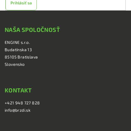
Prihlásiť sa
Z
á
NAŠA SPOLOČNOSŤ
p
ä
ENGINE s.r.o.
t
Budatínska 13
i
85105 Bratislava
e
Slovensko
KONTAKT
+421 948 727 828
info@brzdi.sk