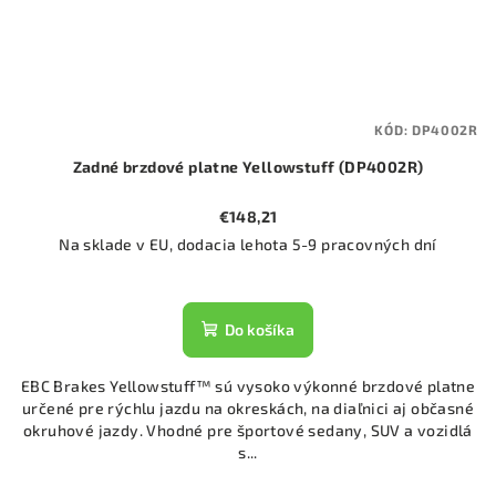
KÓD:
DP4002R
Zadné brzdové platne Yellowstuff (DP4002R)
€148,21
Na sklade v EU, dodacia lehota 5-9 pracovných dní
Do košíka
EBC Brakes Yellowstuff™ sú vysoko výkonné brzdové platne
určené pre rýchlu jazdu na okreskách, na diaľnici aj občasné
okruhové jazdy. Vhodné pre športové sedany, SUV a vozidlá
s...