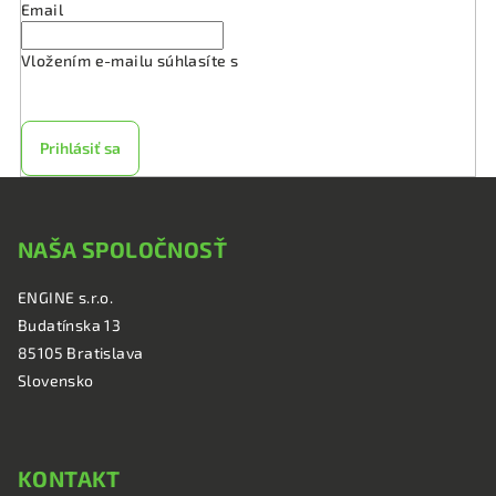
Email
Vložením e-mailu súhlasíte s
podmienkami ochrany
osobných údajov
Prihlásiť sa
Z
á
NAŠA SPOLOČNOSŤ
p
ä
ENGINE s.r.o.
t
Budatínska 13
i
85105 Bratislava
e
Slovensko
KONTAKT