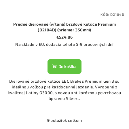
KÓD:
D2104D
Predné dierované (vŕtané) brzdové kotúče Premium
(D2104D) (priemer 350mm)
€524,86
Na sklade v EU, dodacia lehota 5-9 pracovných dní
Do košíka
Dierované brzdové kotúče EBC Brakes Premium Gen 3 sú
ideálnou voľbou pre každodenné jazdenie. Vyrobené z
kvalitnej liatiny G3000, s novou antikoróznou povrchovou
úpravou Silver...
9
položiek celkom
O