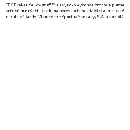
EBC Brakes Yellowstuff™ sú vysoko výkonné brzdové platne
určené pre rýchlu jazdu na okreskách, na diaľnici aj občasné
okruhové jazdy. Vhodné pre športové sedany, SUV a vozidlá
s...