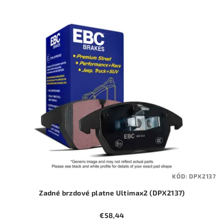
p
V
r
ý
o
p
d
i
u
s
k
p
t
r
o
o
v
d
u
k
t
KÓD:
DPX2137
o
Zadné brzdové platne Ultimax2 (DPX2137)
v
€58,44