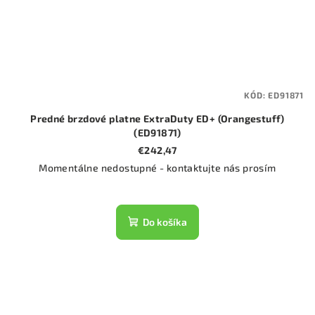
KÓD:
ED91871
Predné brzdové platne ExtraDuty ED+ (Orangestuff)
(ED91871)
€242,47
Momentálne nedostupné - kontaktujte nás prosím
Do košíka