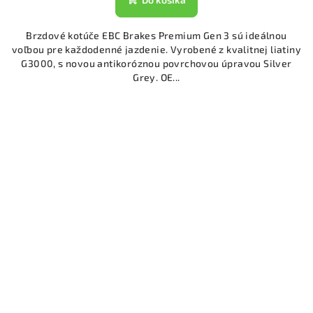
Brzdové kotúče EBC Brakes Premium Gen 3 sú ideálnou
voľbou pre každodenné jazdenie. Vyrobené z kvalitnej liatiny
G3000, s novou antikoróznou povrchovou úpravou Silver
Grey. OE...