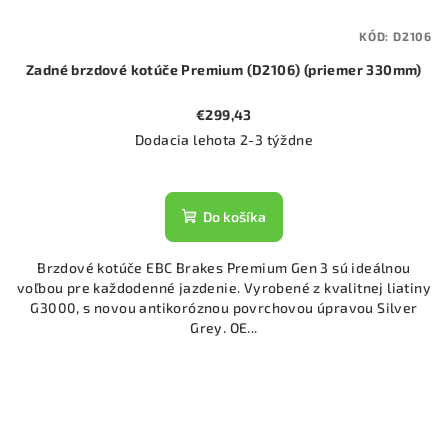
KÓD:
D2106
Zadné brzdové kotúče Premium (D2106) (priemer 330mm)
€299,43
Dodacia lehota 2-3 týždne
Do košíka
Brzdové kotúče EBC Brakes Premium Gen 3 sú ideálnou
voľbou pre každodenné jazdenie. Vyrobené z kvalitnej liatiny
G3000, s novou antikoróznou povrchovou úpravou Silver
Grey. OE...