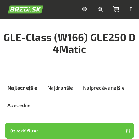
Prejsť
na
obsah
Nákupn
Hľadať
Prihlásenie
GLE-Class (W166) GLE250 D
košík
4Matic
R
a
Najlacnejšie
Najdrahšie
Najpredávanejšie
d
e
Abecedne
n
i
e
Otvoriť filter