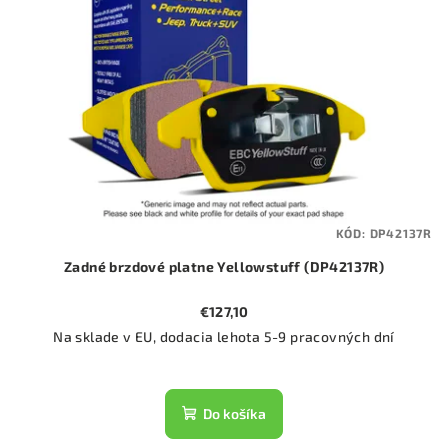
KÓD:
DP42137R
Zadné brzdové platne Yellowstuff (DP42137R)
€127,10
Na sklade v EU, dodacia lehota 5-9 pracovných dní
Do košíka