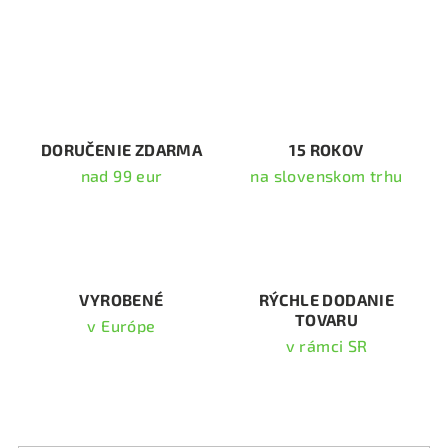
v
l
á
d
a
c
i
DORUČENIE ZDARMA
15 ROKOV
e
nad 99 eur
na slovenskom trhu
p
r
v
k
y
v
VYROBENÉ
RÝCHLE DODANIE
TOVARU
ý
v Európe
p
v rámci SR
i
s
Odoberať newsletter
u