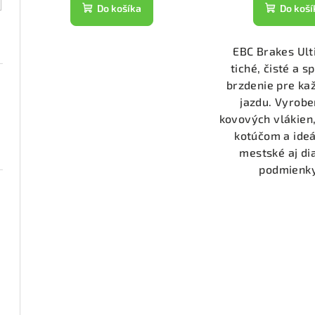
t
k
Do košíka
Do koší
o
t
v
EBC Brakes Ul
o
tiché, čisté a s
v
brzdenie pre k
jazdu. Vyrobe
kovových vlákien,
kotúčom a ideá
mestské aj di
podmienky.
1074)