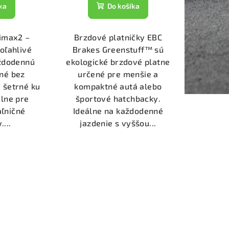
ka
Do košíka
timax2 –
Brzdové platničky EBC
poľahlivé
Brakes Greenstuff™ sú
aždodennú
ekologické brzdové platne
né bez
určené pre menšie a
 šetrné ku
kompaktné autá alebo
lne pre
športové hatchbacky.
aľničné
Ideálne na každodenné
...
jazdenie s vyššou...