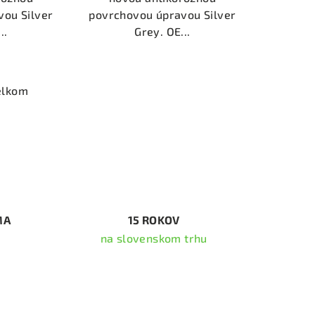
vou Silver
povrchovou úpravou Silver
..
Grey. OE...
elkom
MA
15 ROKOV
na slovenskom trhu
ať newsletter