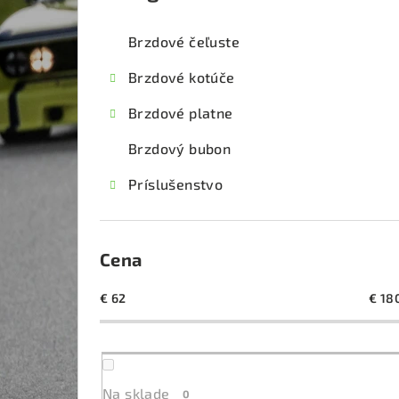
kategórie
č
Brzdové čeľuste
n
Brzdové kotúče
ý
Brzdové platne
p
Brzdový bubon
a
Príslušenstvo
n
e
l
Cena
€
62
€
18
Na sklade
0