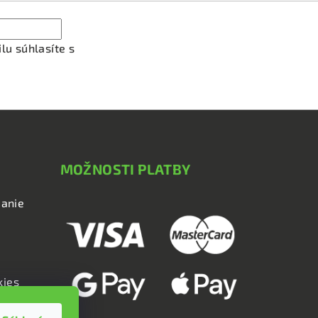
lu súhlasíte s
podmienkami ochrany osobných údajov
MOŽNOSTI PLATBY
anie
kies