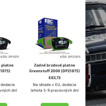
KÓD:
DP1875
KÓD:
DP21875
 platne
Zadné brzdové platne
P1875)
Greenstuff 2000 (DP21875)
€83,73
 dodacia
Na sklade v EU, dodacia
vných dní
lehota 5-9 pracovných dní