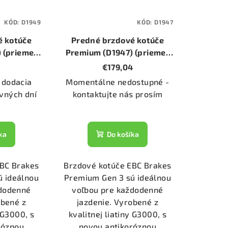
KÓD:
D1949
KÓD:
D1947
é kotúče
Predné brzdové kotúče
 (priemer
Premium (D1947) (priemer
)
280mm)
€179,04
 dodacia
Momentálne nedostupné -
vných dní
kontaktujte nás prosím
ka
Do košíka
EBC Brakes
Brzdové kotúče EBC Brakes
ú ideálnou
Premium Gen 3 sú ideálnou
ždodenné
voľbou pre každodenné
obené z
jazdenie. Vyrobené z
y G3000, s
kvalitnej liatiny G3000, s
róznou
novou antikoróznou