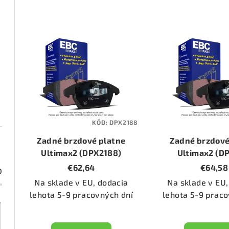
d
e
V
n
ý
i
p
e
i
p
s
KÓD:
DPX2188
r
p
Zadné brzdové platne
Zadné brzdové
o
r
Ultimax2 (DPX2188)
Ultimax2 (D
€62,64
€64,58
d
0
o
Na sklade v EU, dodacia
Na sklade v EU,
u
d
lehota 5-9 pracovných dní
lehota 5-9 praco
k
u