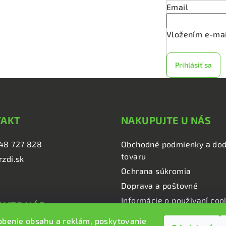
v
Email
k
y
Vložením e-mai
v
ý
Prihlásiť sa
p
i
s
u
TAKT
NAKUPUJTE U NÁS
48 727 828
Obchodné podmienky a dod
tovaru
rzdi.sk
Ochrana súkromia
Doprava a poštovné
Informácie o používaní coo
UJTE NÁS
obenie obsahu a reklám, poskytovanie