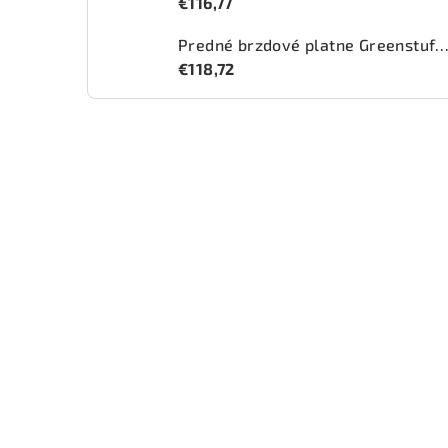
€116,77
Predné brzdové platne Greenstuff 2000 (DP2
€118,72