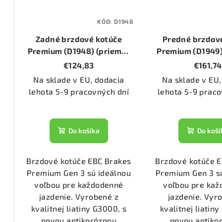
1344)
KÓD:
D1948
Zadné brzdové kotúče
Predné brzdov
2168)
Premium (D1948) (priemer
Premium (D1949)
262mm)
256mm
€124,83
€161,74
Na sklade v EU, dodacia
Na sklade v EU,
1206)
lehota 5-9 pracovných dní
lehota 5-9 praco
1336)
Do košíka
Do koší
1723)
Brzdové kotúče EBC Brakes
Brzdové kotúče 
Premium Gen 3 sú ideálnou
Premium Gen 3 s
31/2)
voľbou pre každodenné
voľbou pre ka
jazdenie. Vyrobené z
jazdenie. Vyr
kvalitnej liatiny G3000, s
kvalitnej liatin
53/2)
novou antikoróznou
novou antiko