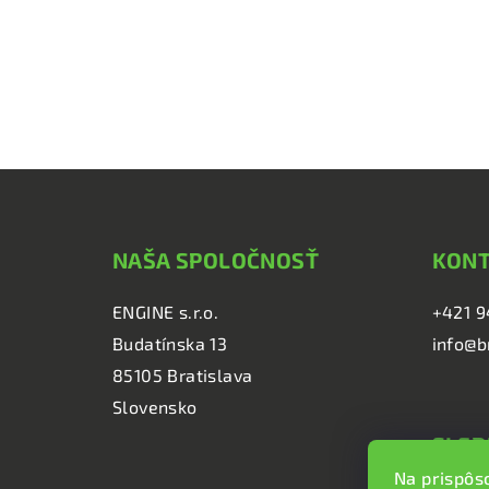
Z
á
NAŠA SPOLOČNOSŤ
KON
p
ä
ENGINE s.r.o.
+421 9
Budatínska 13
info@b
t
85105 Bratislava
i
Slovensko
e
SLED
Na prispôs