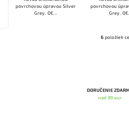
povrchovou úpravou Silver
povrchovou úpra
Grey. OE...
Grey. OE.
2134)
6
položiek c
O
v
l
á
d
a
c
DORUČENIE ZDAR
i
nad 99 eur
e
p
Odober
r