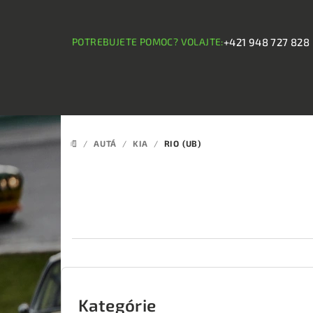
Prejsť
na
obsah
POTREBUJETE POMOC? VOLAJTE:
+421 948 727 828
/
AUTÁ
/
KIA
/
RIO (UB)
DOMOV
B
o
Kategórie
Preskočiť