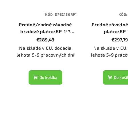
KÓD:
DP82130RP1
KÓD
Predné/zadné závodné
Predné závodné
brzdové platne RP-1™
platne RP
(DP82130RP1)
(DP82130R
€289,43
€297,79
Na sklade v EU, dodacia
Na sklade v EU,
lehota 5-9 pracovných dní
lehota 5-9 praco
Do košíka
Do koší