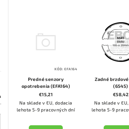
d
e
V
n
ý
i
p
e
i
p
s
KÓD:
EFA164
r
p
Predné senzory
Zadné brzdové
o
opotrebenia (EFA164)
r
(6545)
€15,21
€58,42
d
4
o
Na sklade v EU, dodacia
Na sklade v EU,
u
d
lehota 5-9 pracovných dní
lehota 5-9 praco
k
u