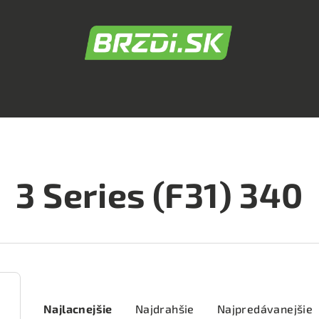
3 Series (F31) 340
R
Najlacnejšie
Najdrahšie
Najpredávanejšie
a