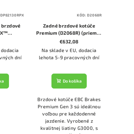
:
DP82130RPX
KÓD:
D2068R
 brzdové
Zadné brzdové kotúče
-X™
Premium (D2068R) (priemer
PX)
345mm)
€632,08
 dodacia
Na sklade v EU, dodacia
vných dní
lehota 5-9 pracovných dní
ka
Do košíka
Brzdové kotúče EBC Brakes
Premium Gen 3 sú ideálnou
voľbou pre každodenné
jazdenie. Vyrobené z
kvalitnej liatiny G3000, s