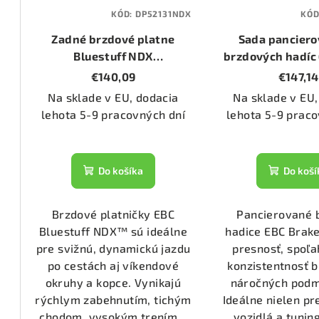
KÓD:
DP52131NDX
KÓD
1555)
Zadné brzdové platne
Sada pancier
Bluestuff NDX
brzdových hadíc
3070)
(DP52131NDX)
4L)
€140,09
€147,14
Na sklade v EU, dodacia
Na sklade v EU,
lehota 5-9 pracovných dní
lehota 5-9 praco
2286)
1476)
Do košíka
Do koší
1074)
Brzdové platničky EBC
Pancierované 
Bluestuff NDX™ sú ideálne
hadice EBC Brake
pre svižnú, dynamickú jazdu
presnosť, spoľa
1133)
po cestách aj víkendové
konzistentnosť b
okruhy a kopce. Vynikajú
náročných podm
rýchlym zabehnutím, tichým
Ideálne nielen pr
2800)
chodom, vysokým trením...
vozidlá a tuning 