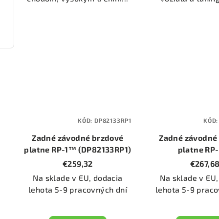
2225)
KÓD:
DP82133RP1
KÓD
Zadné závodné brzdové
Zadné závodné
platne RP-1™ (DP82133RP1)
platne RP
(DP82133R
€259,32
€267,6
Na sklade v EU, dodacia
Na sklade v EU,
lehota 5-9 pracovných dní
lehota 5-9 praco