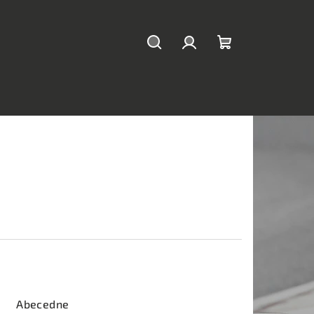
Hľadať
Prihlásenie
Nákupný
košík
Abecedne