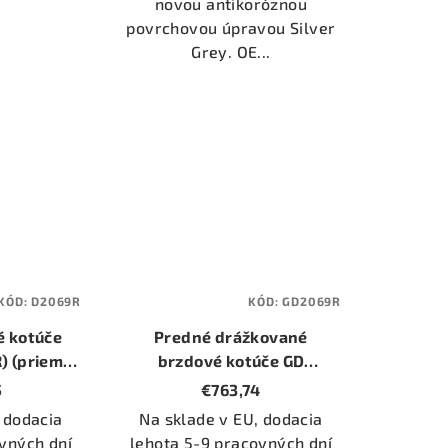
novou antikoróznou
povrchovou úpravou Silver
Grey. OE...
KÓD:
D2069R
KÓD:
GD2069R
é kotúče
Predné drážkované
) (priemer
brzdové kotúče GD
)
(GD2069R) (priemer 370mm)
5
€763,74
 dodacia
Na sklade v EU, dodacia
vných dní
lehota 5-9 pracovných dní