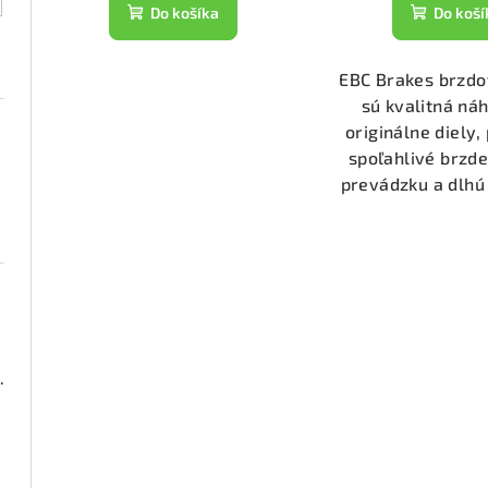
t
k
Do košíka
Do koší
o
t
v
EBC Brakes brzdo
o
sú kvalitná ná
v
originálne diely,
spoľahlivé brzde
prevádzku a dlhú 
000 (DP21518)
2050)