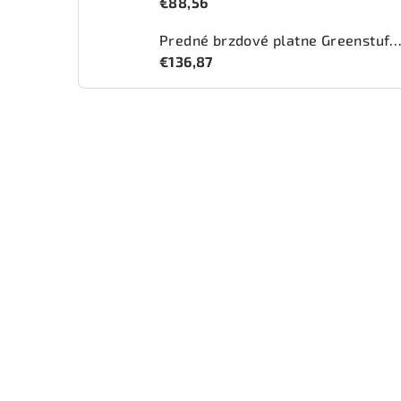
€88,56
Predné brzdové platne Greenstuff 2000 (DP2
€136,87