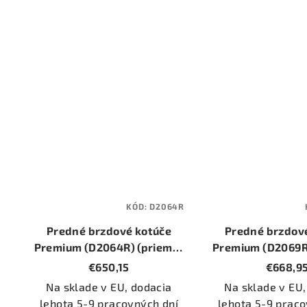
KÓD:
D2064R
Predné brzdové kotúče
Predné brzdov
Premium (D2064R) (priemer
Premium (D2069R
340mm)
370mm
€650,15
€668,9
Na sklade v EU, dodacia
Na sklade v EU,
lehota 5-9 pracovných dní
lehota 5-9 praco