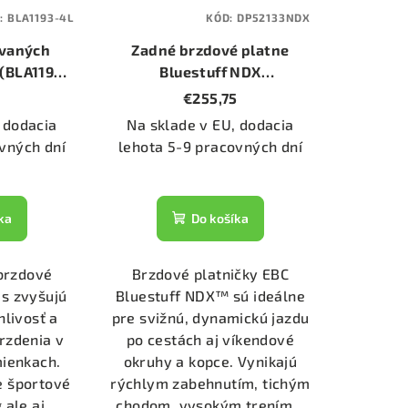
:
BLA1193-4L
KÓD:
DP52133NDX
ovaných
Zadné brzdové platne
 (BLA1193-
Bluestuff NDX
(DP52133NDX)
€255,75
 dodacia
Na sklade v EU, dodacia
vných dní
lehota 5-9 pracovných dní
ka
Do košíka
brzdové
Brzdové platničky EBC
s zvyšujú
Bluestuff NDX™ sú ideálne
hlivosť a
pre svižnú, dynamickú jazdu
rzdenia v
po cestách aj víkendové
ienkach.
okruhy a kopce. Vynikajú
e športové
rýchlym zabehnutím, tichým
ale aj...
chodom, vysokým trením...