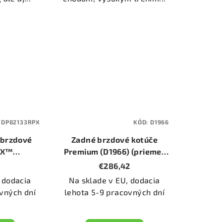
:
DP82133RPX
KÓD:
D1966
 brzdové
Zadné brzdové kotúče
-X™
Premium (D1966) (priemer
PX)
330mm)
8
€286,42
 dodacia
Na sklade v EU, dodacia
vných dní
lehota 5-9 pracovných dní