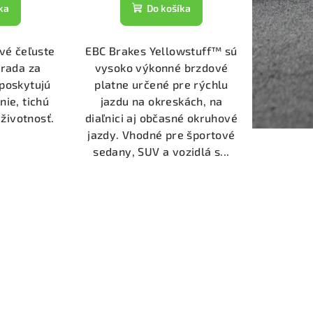
ka
Do košíka
vé čeľuste
EBC Brakes Yellowstuff™ sú
hrada za
vysoko výkonné brzdové
 poskytujú
platne určené pre rýchlu
nie, tichú
jazdu na okreskách, na
životnosť.
diaľnici aj občasné okruhové
jazdy. Vhodné pre športové
sedany, SUV a vozidlá s...