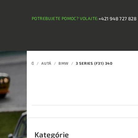
Prejsť
na
obsah
POTREBUJETE POMOC? VOLAJTE:
+421 948 727 828
/
AUTÁ
/
BMW
/
3 SERIES (F31) 340
DOMOV
B
o
Kategórie
Preskočiť