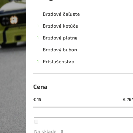
kategórie
č
Brzdové čeľuste
n
Brzdové kotúče
ý
Brzdové platne
p
Brzdový bubon
a
Príslušenstvo
n
e
l
Cena
€
15
€
76
Na sklade
0