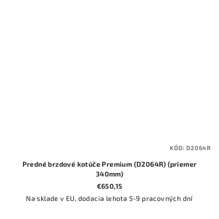
KÓD:
D2064R
Predné brzdové kotúče Premium (D2064R) (priemer
340mm)
€650,15
Na sklade v EU, dodacia lehota 5-9 pracovných dní