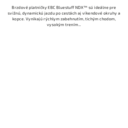
Brzdové platničky EBC Bluestuff NDX™ sú ideálne pre
svižnú, dynamickú jazdu po cestách aj víkendové okruhy a
kopce. Vynikajú rýchlym zabehnutím, tichým chodom,
vysokým trením...