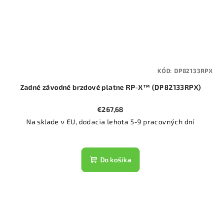
KÓD:
DP82133RPX
Zadné závodné brzdové platne RP-X™ (DP82133RPX)
€267,68
Na sklade v EU, dodacia lehota 5-9 pracovných dní
Do košíka