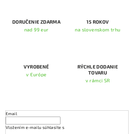
a
c
i
DORUČENIE ZDARMA
15 ROKOV
e
nad 99 eur
na slovenskom trhu
p
r
v
k
y
v
VYROBENÉ
RÝCHLE DODANIE
TOVARU
ý
v Európe
p
v rámci SR
i
s
Odoberať newsletter
u
Email
Vložením e-mailu súhlasíte s
podmienkami ochrany
osobných údajov