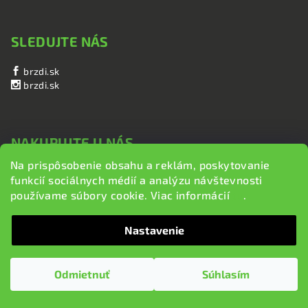
SLEDUJTE NÁS
brzdi.sk
brzdi.sk
NAKUPUJTE U NÁS
Na prispôsobenie obsahu a reklám, poskytovanie
Obchodné podmienky a dodanie tovaru
funkcií sociálnych médií a analýzu návštevnosti
Ochrana súkromia
používame súbory cookie. Viac informácií
tu
.
Doprava a poštovné
Informácie o používaní cookies
Nastavenie
Odmietnuť
Súhlasím
MOŽNOSTI PLATBY