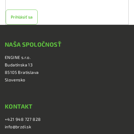
Prihlásiť sa
Z
á
NAŠA SPOLOČNOSŤ
p
ä
ENGINE s.r.o.
t
Budatínska 13
i
85105 Bratislava
e
Slovensko
KONTAKT
+421 948 727 828
info@brzdi.sk