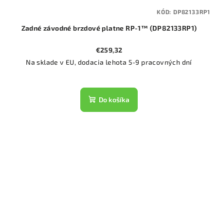
KÓD:
DP82133RP1
Zadné závodné brzdové platne RP-1™ (DP82133RP1)
€259,32
Na sklade v EU, dodacia lehota 5-9 pracovných dní
Do košíka