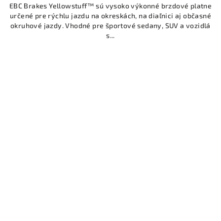
EBC Brakes Yellowstuff™ sú vysoko výkonné brzdové platne
určené pre rýchlu jazdu na okreskách, na diaľnici aj občasné
okruhové jazdy. Vhodné pre športové sedany, SUV a vozidlá
s...