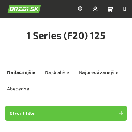
Prejsť
na
obsah
Nákupn
Hľadať
Prihlásenie
1 Series (F20) 125
košík
R
a
Najlacnejšie
Najdrahšie
Najpredávanejšie
d
e
Abecedne
n
i
e
Otvoriť filter
p
V
r