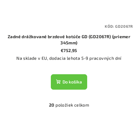
KÓD:
GD2067R
Zadné drážkované brzdové kotúče GD (GD2067R) (priemer
345mm)
€752,95
Na sklade v EU, dodacia lehota 5-9 pracovných dní
Do košíka
20
položiek celkom
O
v
l
á
d