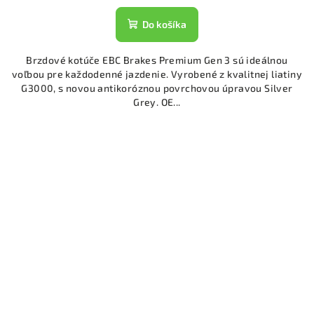
Do košíka
Brzdové kotúče EBC Brakes Premium Gen 3 sú ideálnou
voľbou pre každodenné jazdenie. Vyrobené z kvalitnej liatiny
G3000, s novou antikoróznou povrchovou úpravou Silver
Grey. OE...