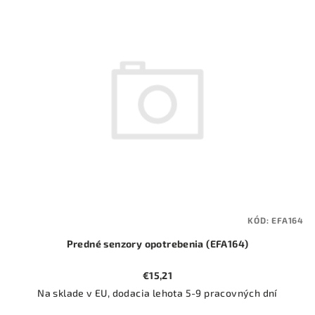
ý
o
p
d
i
u
s
k
p
t
r
o
o
v
d
u
k
t
KÓD:
EFA164
o
Predné senzory opotrebenia (EFA164)
v
€15,21
Na sklade v EU, dodacia lehota 5-9 pracovných dní