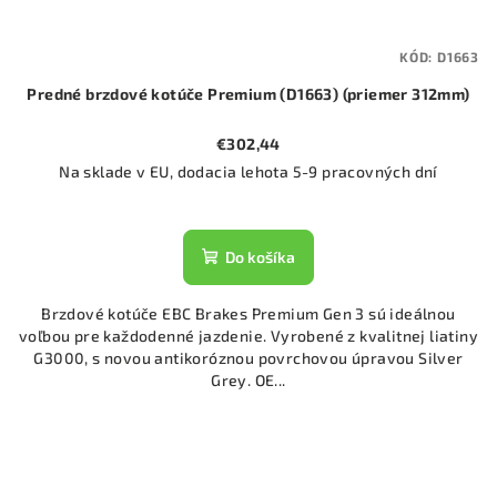
KÓD:
D1663
Predné brzdové kotúče Premium (D1663) (priemer 312mm)
€302,44
Na sklade v EU, dodacia lehota 5-9 pracovných dní
Do košíka
Brzdové kotúče EBC Brakes Premium Gen 3 sú ideálnou
voľbou pre každodenné jazdenie. Vyrobené z kvalitnej liatiny
G3000, s novou antikoróznou povrchovou úpravou Silver
Grey. OE...