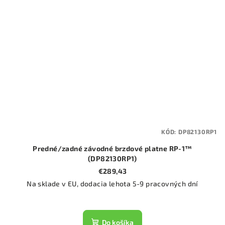
KÓD:
DP82130RP1
Predné/zadné závodné brzdové platne RP-1™
(DP82130RP1)
€289,43
Na sklade v EU, dodacia lehota 5-9 pracovných dní
Do košíka