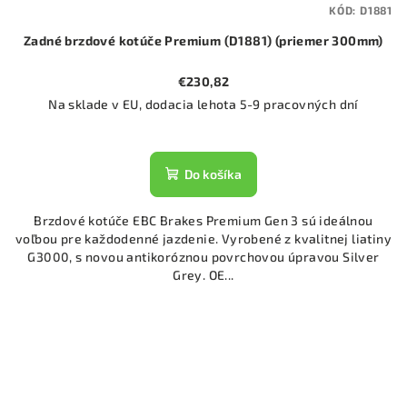
KÓD:
D1881
Zadné brzdové kotúče Premium (D1881) (priemer 300mm)
€230,82
Na sklade v EU, dodacia lehota 5-9 pracovných dní
Do košíka
Brzdové kotúče EBC Brakes Premium Gen 3 sú ideálnou
voľbou pre každodenné jazdenie. Vyrobené z kvalitnej liatiny
G3000, s novou antikoróznou povrchovou úpravou Silver
Grey. OE...