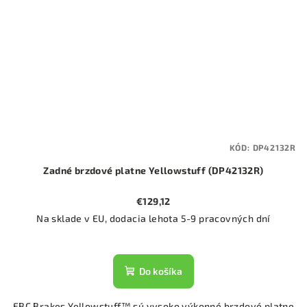
KÓD:
DP42132R
Zadné brzdové platne Yellowstuff (DP42132R)
€129,12
Na sklade v EU, dodacia lehota 5-9 pracovných dní
Do košíka
EBC Brakes Yellowstuff™ sú vysoko výkonné brzdové platne