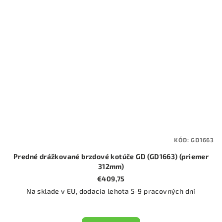
KÓD:
GD1663
Predné drážkované brzdové kotúče GD (GD1663) (priemer
312mm)
€409,75
Na sklade v EU, dodacia lehota 5-9 pracovných dní