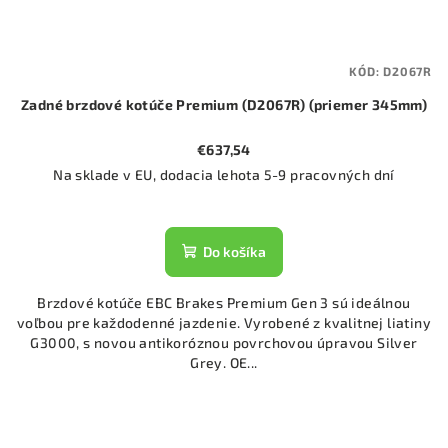
KÓD:
D2067R
Zadné brzdové kotúče Premium (D2067R) (priemer 345mm)
€637,54
Na sklade v EU, dodacia lehota 5-9 pracovných dní
Do košíka
Brzdové kotúče EBC Brakes Premium Gen 3 sú ideálnou
voľbou pre každodenné jazdenie. Vyrobené z kvalitnej liatiny
G3000, s novou antikoróznou povrchovou úpravou Silver
Grey. OE...