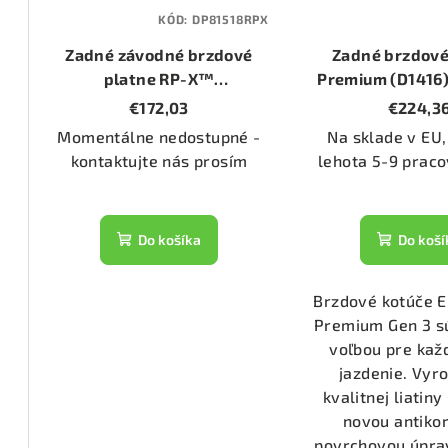
KÓD:
DP81518RPX
1344)
Zadné závodné brzdové
Zadné brzdové
platne RP-X™
Premium (D1416)
2168)
(DP81518RPX)
310mm
€172,03
€224,3
Momentálne nedostupné -
Na sklade v EU,
kontaktujte nás prosím
lehota 5-9 praco
1206)
1336)
Do košíka
Do koší
1723)
Brzdové kotúče 
Premium Gen 3 s
voľbou pre ka
31/2)
jazdenie. Vyr
kvalitnej liatin
novou antiko
53/2)
povrchovou úpra