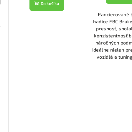
t
k
Do košíka
o
t
Pancierované 
hadice EBC Brake
v
o
presnosť, spoľa
v
konzistentnosť b
náročných podm
Ideálne nielen pr
vozidlá a tuning 
1074)