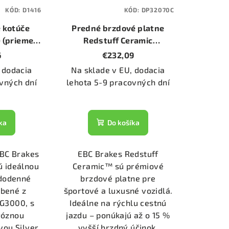
KÓD:
D1416
KÓD:
DP32070C
 kotúče
Predné brzdové platne
 (priemer
Redstuff Ceramic
)
(DP32070C)
6
€232,09
 dodacia
Na sklade v EU, dodacia
vných dní
lehota 5-9 pracovných dní
ka
Do košíka
EBC Brakes
EBC Brakes Redstuff
ú ideálnou
Ceramic™ sú prémiové
ždodenné
brzdové platne pre
obené z
športové a luxusné vozidlá.
y G3000, s
Ideálne na rýchlu cestnú
róznou
jazdu – ponúkajú až o 15 %
vou Silver
vyšší brzdný účinok,