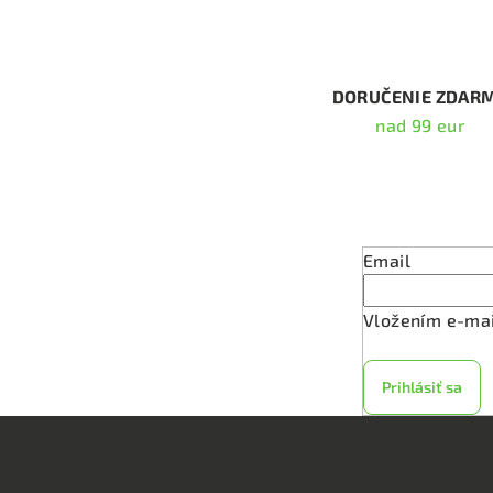
d
a
c
DORUČENIE ZDAR
i
nad 99 eur
e
p
Odober
r
v
Email
k
y
Vložením e-mai
v
ý
Prihlásiť sa
p
i
s
u