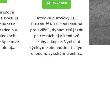
Do košíka
brzdové
s zvyšujú
Brzdové platničky EBC
hlivosť a
Bluestuff NDX™ sú ideálne
rzdenia v
pre svižnú, dynamickú jazdu
ienkach.
po cestách aj víkendové
e športové
okruhy a kopce. Vynikajú
ale aj...
rýchlym zabehnutím, tichým
chodom, vysokým trením...