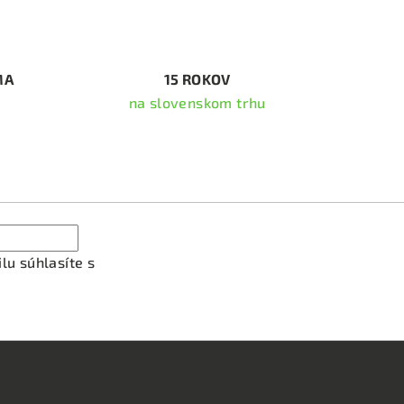
MA
15 ROKOV
na slovenskom trhu
ať newsletter
lu súhlasíte s
podmienkami ochrany osobných údajov