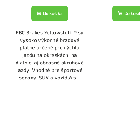
Do košíka
Do koší
EBC Brakes Yellowstuff™ sú
vysoko výkonné brzdové
platne určené pre rýchlu
jazdu na okreskách, na
diaľnici aj občasné okruhové
jazdy. Vhodné pre športové
sedany, SUV a vozidlá s...