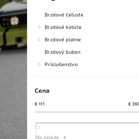
kategórie
č
Brzdové čeľuste
n
Brzdové kotúče
ý
Brzdové platne
p
Brzdový bubon
a
Príslušenstvo
n
e
l
Cena
€
111
€
39
Na sklade
0