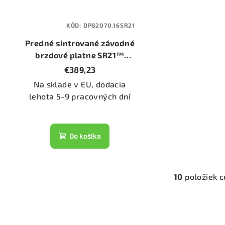
KÓD:
DP82070.16SR21
Predné sintrované závodné
brzdové platne SR21™
(DP82070.16SR21)
€389,23
Na sklade v EU, dodacia
lehota 5-9 pracovných dní
Do košíka
10
položiek 
O
v
l
á