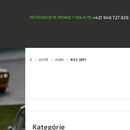
Prejsť
na
obsah
POTREBUJETE POMOC? VOLAJTE:
+421 948 727 828
/
AUTÁ
/
AUDI
/
RS3 (8P)
DOMOV
B
o
Kategórie
Preskočiť