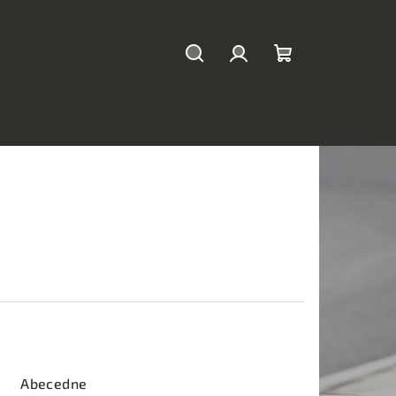
Hľadať
Prihlásenie
Nákupný
košík
Abecedne