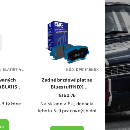
D:
BLA1157-4L
KÓD:
DP51518NDX
ovaných
Zadné brzdové platne
 (BLA1157-
Bluestuff NDX
(DP51518NDX)
5
€160,76
-3 týždne
Na sklade v EU, dodacia
lehota 5-9 pracovných dní
ka