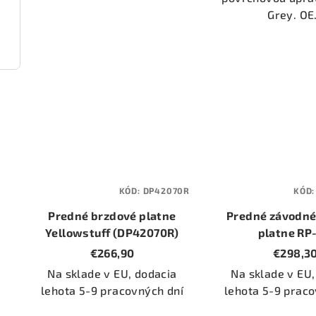
Grey. OE.
2134)
KÓD:
DP42070R
KÓD
Predné brzdové platne
Predné závodné
Yellowstuff (DP42070R)
platne RP
(DP82070R
€266,90
€298,3
Na sklade v EU, dodacia
Na sklade v EU,
lehota 5-9 pracovných dní
lehota 5-9 praco