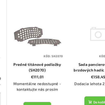
d
e
V
n
ý
i
p
e
i
p
s
KÓ
KÓD:
SH2070
r
p
Sada pancier
Predné titánové podložky
o
brzdových hadíc
r
(SH2070)
4L)
€158,4
€111,01
d
0
o
Dodacia lehota 2
Momentálne nedostupné -
u
d
kontaktujte nás prosím
k
u
Do koší