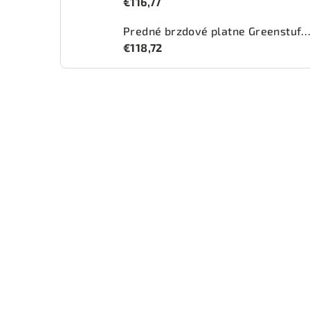
€116,77
Predné brzdové platne Greenstuff 2000 (DP2
€118,72