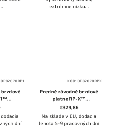
..
extrémne nízku...
:
DP82070RP1
KÓD:
DP82070RPX
 brzdové
Predné závodné brzdové
-1™
platne RP-X™
P1)
(DP82070RPX)
0
€329,86
 dodacia
Na sklade v EU, dodacia
vných dní
lehota 5-9 pracovných dní