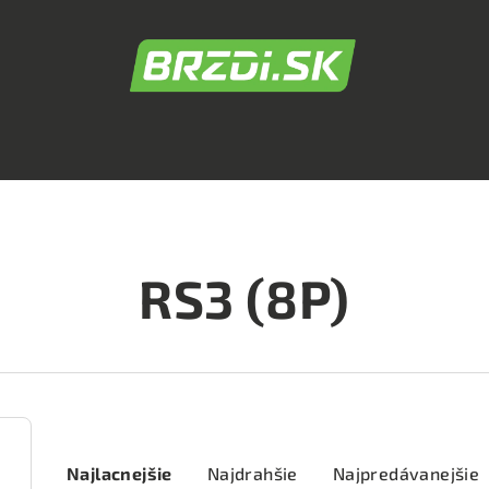
RS3 (8P)
R
Najlacnejšie
Najdrahšie
Najpredávanejšie
a