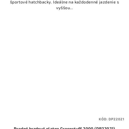
športové hatchbacky. Ideálne na každodenné jazdenie s
vyššou...
KÓD:
DP22021
Predné brzdové platne Greenstuff 2000 (DP22021)