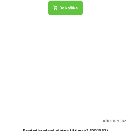
Do košíka
KÓD:
DP1382
Predné brzdové platne Ultimax2 (DP1382)