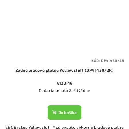
KÓD:
DP41430/2R
Zadné brzdové platne Yellowstuff (DP41430/2R)
€120,46
Dodacia lehota 2-3 týždne
Do košíka
EBC Brakes Yellowstuff™ sú vysoko výkonné brzdové platne