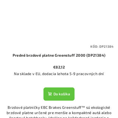
KÓD:
DP21384
Predné brzdové platne Greenstuff 2000 (DP21384)
€82,12
Na sklade v EU, dodacia lehota 5-9 pracovných dní
Do košíka
Brzdové platničky EBC Brakes Greenstuff™ sú ekologické
brzdové platne určené pre menšie a kompaktné autá alebo
športové hatchbacky. Ideálne na každodenné jazdenie s