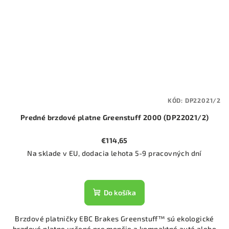
KÓD:
DP22021/2
Predné brzdové platne Greenstuff 2000 (DP22021/2)
€114,65
Na sklade v EU, dodacia lehota 5-9 pracovných dní
Do košíka
Brzdové platničky EBC Brakes Greenstuff™ sú ekologické
brzdové platne určené pre menšie a kompaktné autá alebo