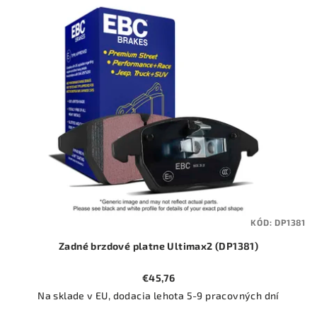
ý
o
p
d
i
u
s
k
p
t
r
o
o
v
d
u
k
t
KÓD:
DP1381
o
Zadné brzdové platne Ultimax2 (DP1381)
v
€45,76
Na sklade v EU, dodacia lehota 5-9 pracovných dní