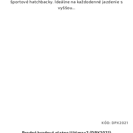
športové hatchbacky. Ideálne na každodenné jazdenie s
vyššou...
KÓD:
DPX2021
Predné brzdové platne Ultimax2 (DPX2021)