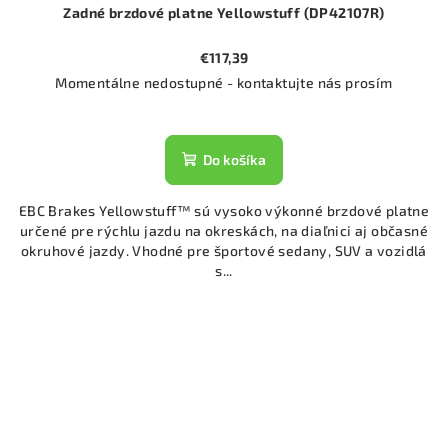
Zadné brzdové platne Yellowstuff (DP42107R)
€117,39
Momentálne nedostupné - kontaktujte nás prosím
Do košíka
EBC Brakes Yellowstuff™ sú vysoko výkonné brzdové platne
určené pre rýchlu jazdu na okreskách, na diaľnici aj občasné
okruhové jazdy. Vhodné pre športové sedany, SUV a vozidlá
s...