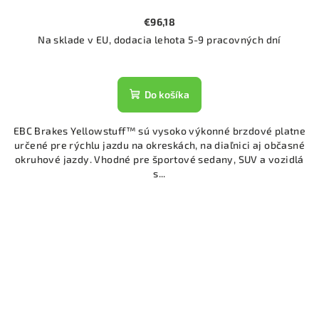
€96,18
Na sklade v EU, dodacia lehota 5-9 pracovných dní
Do košíka
EBC Brakes Yellowstuff™ sú vysoko výkonné brzdové platne
určené pre rýchlu jazdu na okreskách, na diaľnici aj občasné
okruhové jazdy. Vhodné pre športové sedany, SUV a vozidlá
s...