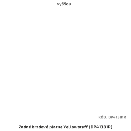
vyššou...
KÓD:
DP41381R
Zadné brzdové platne Yellowstuff (DP41381R)