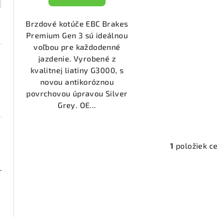
t
k
o
t
Brzdové kotúče EBC Brakes
v
Premium Gen 3 sú ideálnou
o
voľbou pre každodenné
v
jazdenie. Vyrobené z
kvalitnej liatiny G3000, s
novou antikoróznou
povrchovou úpravou Silver
Grey. OE...
1
položiek c
O
v
000 (DP21518)
l
á
2050)
d