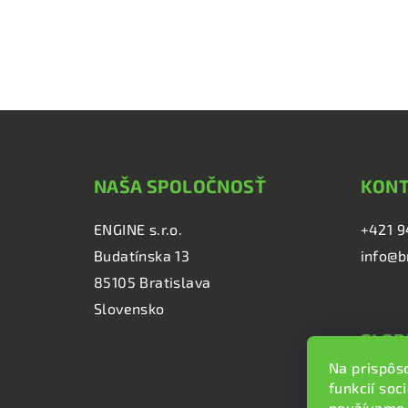
Z
á
NAŠA SPOLOČNOSŤ
KON
p
ä
ENGINE s.r.o.
+421 9
Budatínska 13
info@b
t
85105 Bratislava
i
Slovensko
e
SLED
Na prispôs
brzd
funkcií soc
brzd
používame 