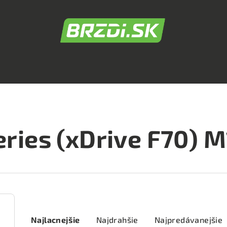
eries (xDrive F70) 
R
Najlacnejšie
Najdrahšie
Najpredávanejšie
a