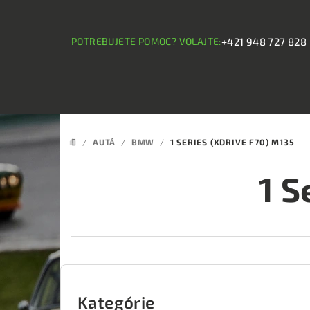
Prejsť
na
obsah
POTREBUJETE POMOC? VOLAJTE:
+421 948 727 828
/
AUTÁ
/
BMW
/
1 SERIES (XDRIVE F70) M135
DOMOV
1 S
B
o
Kategórie
Preskočiť