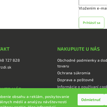
Vložením e-mai
Prihlásiť sa
TAKT
NAKUPUJTE U NÁS
48 727 828
Obchodné podmienky a dod
tovaru
rzdi.sk
Ochrana súkromia
Doprava a poštovné
Informácie o používaní coo
UJTE NÁS
obenie obsahu a reklám, poskytovanie
Odmietnuť
i.sk
iálnych médií a analýzu návštevnosti
i.sk
súbory cookie. Viac informácií
tu
.