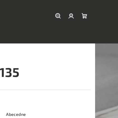
Hľadať
Prihlásenie
Nákupný
košík
M135
Abecedne