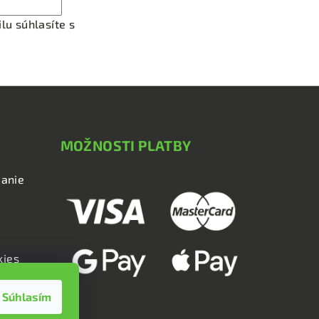
lu súhlasíte s
podmienkami ochrany osobných údajov
MOŽNOSTI PLATBY
anie
kies
Súhlasím