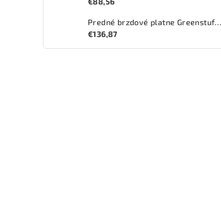
€88,56
Predné brzdové platne Greenstuff 2000 (DP2
€136,87