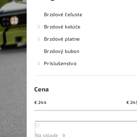
kategórie
č
Brzdové čeľuste
n
Brzdové kotúče
ý
Brzdové platne
p
Brzdový bubon
a
Príslušenstvo
n
e
l
Cena
€
244
€
24
Na sklade
0