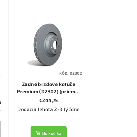
d
e
V
n
ý
i
p
e
i
p
s
KÓD:
D2302
r
p
Zadné brzdové kotúče
o
r
Premium (D2302) (priemer
330mm)
€244,75
d
5
o
Dodacia lehota 2-3 týždne
u
d
k
u
Do košíka