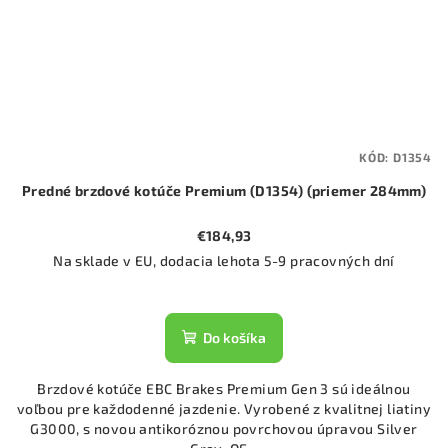
KÓD:
D1354
Predné brzdové kotúče Premium (D1354) (priemer 284mm)
€184,93
Na sklade v EU, dodacia lehota 5-9 pracovných dní
Do košíka
Brzdové kotúče EBC Brakes Premium Gen 3 sú ideálnou
voľbou pre každodenné jazdenie. Vyrobené z kvalitnej liatiny
G3000, s novou antikoróznou povrchovou úpravou Silver