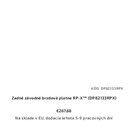
KÓD:
DP82133RPX
Zadné závodné brzdové platne RP-X™ (DP82133RPX)
€267,68
Na sklade v EU, dodacia lehota 5-9 pracovných dní