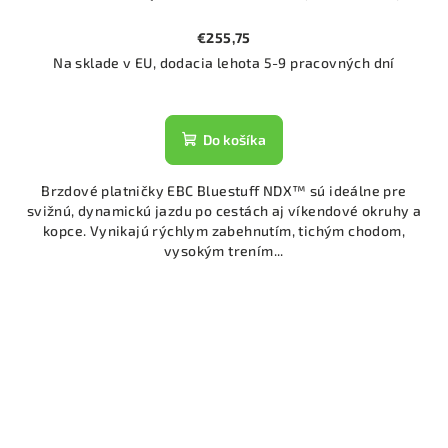
€255,75
Na sklade v EU, dodacia lehota 5-9 pracovných dní
Do košíka
Brzdové platničky EBC Bluestuff NDX™ sú ideálne pre
svižnú, dynamickú jazdu po cestách aj víkendové okruhy a
kopce. Vynikajú rýchlym zabehnutím, tichým chodom,
vysokým trením...