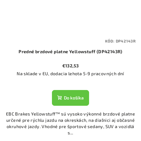
KÓD:
DP42143R
Predné brzdové platne Yellowstuff (DP42143R)
€132,53
Na sklade v EU, dodacia lehota 5-9 pracovných dní
Do košíka
EBC Brakes Yellowstuff™ sú vysoko výkonné brzdové platne
určené pre rýchlu jazdu na okreskách, na diaľnici aj občasné
okruhové jazdy. Vhodné pre športové sedany, SUV a vozidlá
s...