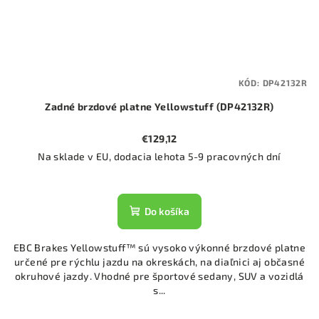
KÓD:
DP42132R
Zadné brzdové platne Yellowstuff (DP42132R)
€129,12
Na sklade v EU, dodacia lehota 5-9 pracovných dní
Do košíka
EBC Brakes Yellowstuff™ sú vysoko výkonné brzdové platne
určené pre rýchlu jazdu na okreskách, na diaľnici aj občasné
okruhové jazdy. Vhodné pre športové sedany, SUV a vozidlá
s...