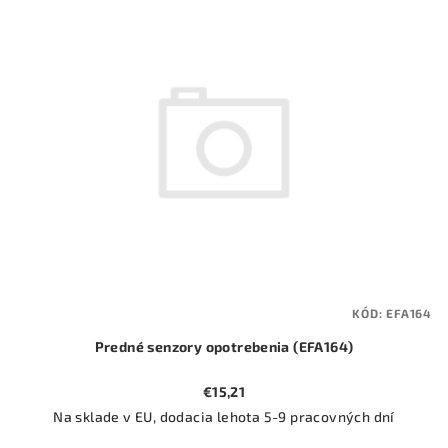
ý
o
p
d
i
u
s
k
p
t
r
o
o
v
d
u
k
t
KÓD:
EFA164
o
Predné senzory opotrebenia (EFA164)
v
€15,21
Na sklade v EU, dodacia lehota 5-9 pracovných dní