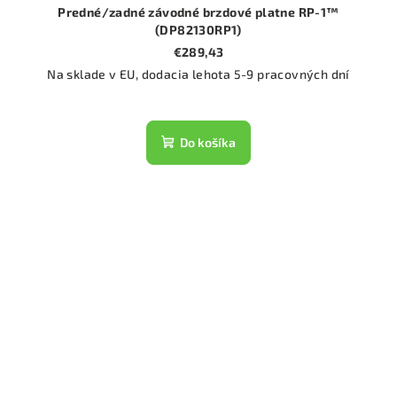
Predné/zadné závodné brzdové platne RP-1™
(DP82130RP1)
€289,43
Na sklade v EU, dodacia lehota 5-9 pracovných dní
Do košíka