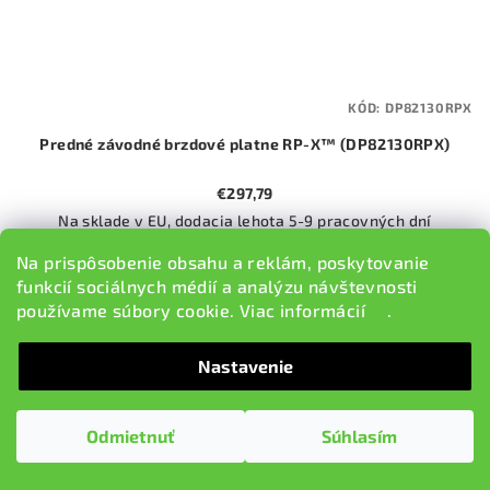
KÓD:
DP82130RPX
Predné závodné brzdové platne RP-X™ (DP82130RPX)
€297,79
Na sklade v EU, dodacia lehota 5-9 pracovných dní
Na prispôsobenie obsahu a reklám, poskytovanie
funkcií sociálnych médií a analýzu návštevnosti
Do košíka
používame súbory cookie. Viac informácií
tu
.
Nastavenie
Odmietnuť
Súhlasím