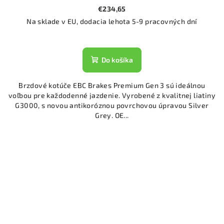
€234,65
Na sklade v EU, dodacia lehota 5-9 pracovných dní
Do košíka
Brzdové kotúče EBC Brakes Premium Gen 3 sú ideálnou
voľbou pre každodenné jazdenie. Vyrobené z kvalitnej liatiny
G3000, s novou antikoróznou povrchovou úpravou Silver
Grey. OE...