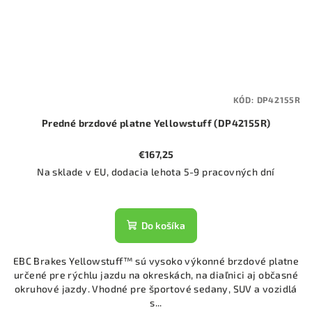
KÓD:
DP42155R
Predné brzdové platne Yellowstuff (DP42155R)
€167,25
Na sklade v EU, dodacia lehota 5-9 pracovných dní
Do košíka
EBC Brakes Yellowstuff™ sú vysoko výkonné brzdové platne
určené pre rýchlu jazdu na okreskách, na diaľnici aj občasné
okruhové jazdy. Vhodné pre športové sedany, SUV a vozidlá
s...