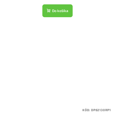
Do košíka
KÓD:
DP82130RP1