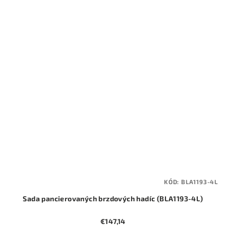
KÓD:
BLA1193-4L
Sada pancierovaných brzdových hadíc (BLA1193-4L)
€147,14