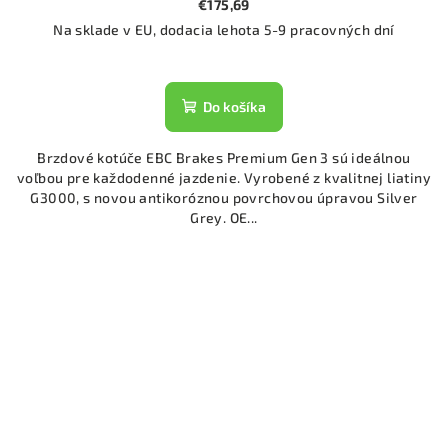
€175,69
Na sklade v EU, dodacia lehota 5-9 pracovných dní
Do košíka
Brzdové kotúče EBC Brakes Premium Gen 3 sú ideálnou
voľbou pre každodenné jazdenie. Vyrobené z kvalitnej liatiny
G3000, s novou antikoróznou povrchovou úpravou Silver
Grey. OE...