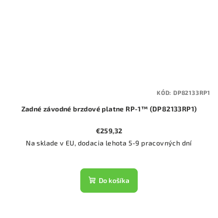
KÓD:
DP82133RP1
Zadné závodné brzdové platne RP-1™ (DP82133RP1)
€259,32
Na sklade v EU, dodacia lehota 5-9 pracovných dní
Do košíka