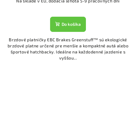
Na sklade v EU, dodacia lehota 5-9 pracovných dní
Do košíka
Brzdové platničky EBC Brakes Greenstuff™ sú ekologické
brzdové platne určené pre menšie a kompaktné autá alebo
športové hatchbacky. Ideálne na každodenné jazdenie s
vyššou...