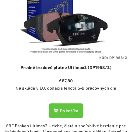
KÓD:
DP1968/2
Predné brzdové platne Ultimax2 (DP1968/2)
€87,80
Na sklade v EU, dodacia lehota 5-9 pracovných dní
Do košíka
EBC Brakes Ultimax2 – tiché, čisté a spoľahlivé brzdenie pre
každodennú jazdu. Vyrobené bez kovových vlákien, šetrné ku