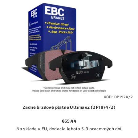
ý
o
p
d
i
u
s
k
p
t
r
o
o
v
d
u
k
t
KÓD:
DP1974/2
o
Zadné brzdové platne Ultimax2 (DP1974/2)
v
€65,44
Na sklade v EU, dodacia lehota 5-9 pracovných dní