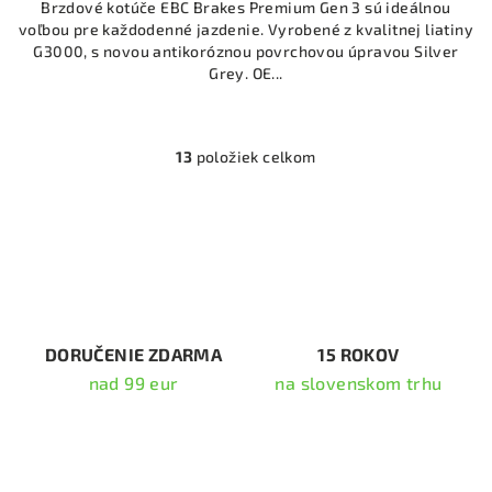
Brzdové kotúče EBC Brakes Premium Gen 3 sú ideálnou
voľbou pre každodenné jazdenie. Vyrobené z kvalitnej liatiny
G3000, s novou antikoróznou povrchovou úpravou Silver
Grey. OE...
13
položiek celkom
O
v
l
á
d
a
c
i
DORUČENIE ZDARMA
15 ROKOV
e
nad 99 eur
na slovenskom trhu
p
r
v
k