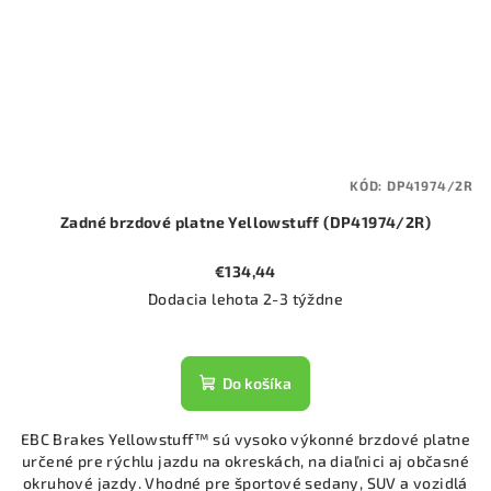
KÓD:
DP41974/2R
Zadné brzdové platne Yellowstuff (DP41974/2R)
€134,44
Dodacia lehota 2-3 týždne
Do košíka
EBC Brakes Yellowstuff™ sú vysoko výkonné brzdové platne
určené pre rýchlu jazdu na okreskách, na diaľnici aj občasné
okruhové jazdy. Vhodné pre športové sedany, SUV a vozidlá