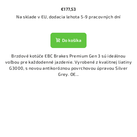
€177,53
Na sklade v EU, dodacia lehota 5-9 pracovných dní
Do košíka
Brzdové kotúče EBC Brakes Premium Gen 3 sú ideálnou
voľbou pre každodenné jazdenie. Vyrobené z kvalitnej liatiny
G3000, s novou antikoróznou povrchovou úpravou Silver
Grey. OE...