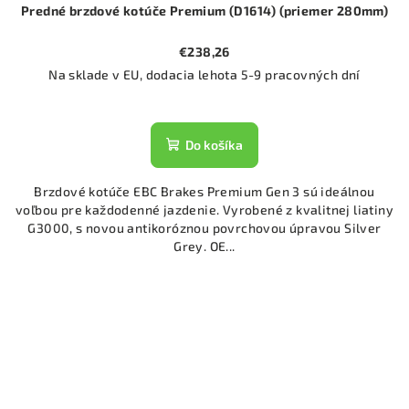
Predné brzdové kotúče Premium (D1614) (priemer 280mm)
€238,26
Na sklade v EU, dodacia lehota 5-9 pracovných dní
Do košíka
Brzdové kotúče EBC Brakes Premium Gen 3 sú ideálnou
voľbou pre každodenné jazdenie. Vyrobené z kvalitnej liatiny
G3000, s novou antikoróznou povrchovou úpravou Silver
Grey. OE...