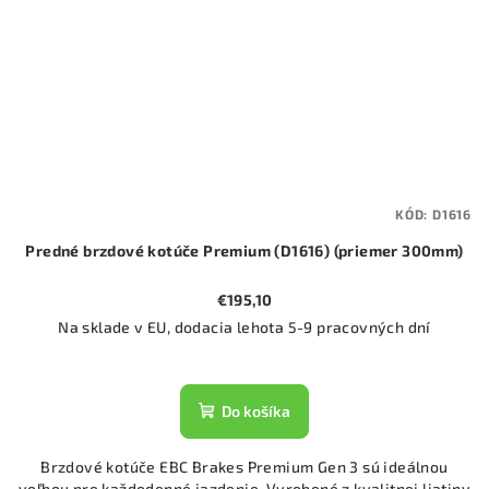
KÓD:
D1616
Predné brzdové kotúče Premium (D1616) (priemer 300mm)
€195,10
Na sklade v EU, dodacia lehota 5-9 pracovných dní
Do košíka
Brzdové kotúče EBC Brakes Premium Gen 3 sú ideálnou
voľbou pre každodenné jazdenie. Vyrobené z kvalitnej liatiny