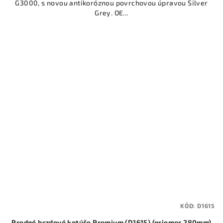
G3000, s novou antikoróznou povrchovou úpravou Silver
Grey. OE...
KÓD:
D1615
Predné brzdové kotúče Premium (D1615) (priemer 280mm)