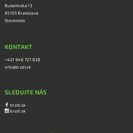
t
Budatínska 13
i
85105 Bratislava
e
Slovensko
KONTAKT
+421 948 727 828
info@brzdi.sk
SLEDUJTE NÁS
brzdi.sk
brzdi.sk