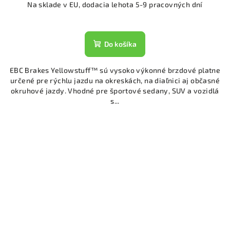
Na sklade v EU, dodacia lehota 5-9 pracovných dní
Do košíka
EBC Brakes Yellowstuff™ sú vysoko výkonné brzdové platne
určené pre rýchlu jazdu na okreskách, na diaľnici aj občasné
okruhové jazdy. Vhodné pre športové sedany, SUV a vozidlá
s...