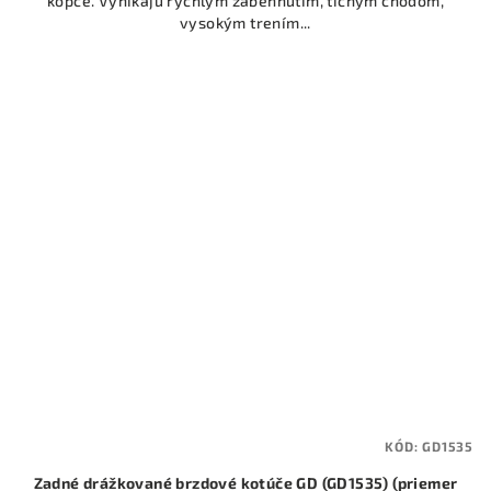
kopce. Vynikajú rýchlym zabehnutím, tichým chodom,
vysokým trením...
KÓD:
GD1535
Zadné drážkované brzdové kotúče GD (GD1535) (priemer