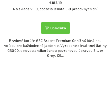
€183,19
Na sklade v EU, dodacia lehota 5-9 pracovných dní
Do košíka
Brzdové kotúče EBC Brakes Premium Gen 3 sú ideálnou
voľbou pre každodenné jazdenie. Vyrobené z kvalitnej liatiny
G3000, s novou antikoróznou povrchovou úpravou Silver
Grey. OE...