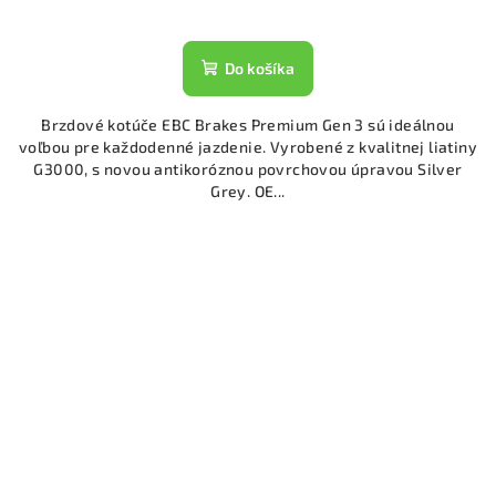
Do košíka
Brzdové kotúče EBC Brakes Premium Gen 3 sú ideálnou
voľbou pre každodenné jazdenie. Vyrobené z kvalitnej liatiny
G3000, s novou antikoróznou povrchovou úpravou Silver
Grey. OE...