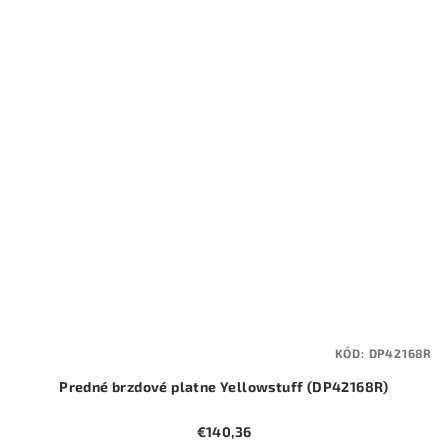
KÓD:
DP42168R
Predné brzdové platne Yellowstuff (DP42168R)
€140,36