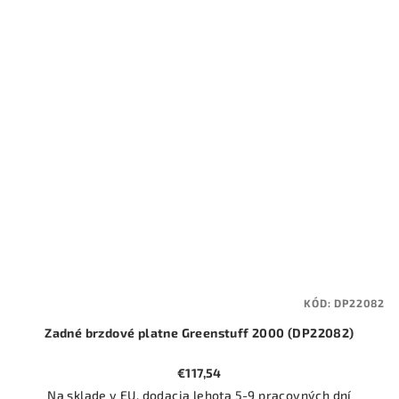
KÓD:
DP22082
Zadné brzdové platne Greenstuff 2000 (DP22082)
€117,54
Na sklade v EU, dodacia lehota 5-9 pracovných dní