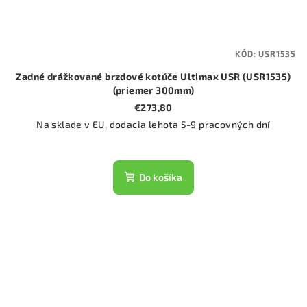
KÓD:
USR1535
Zadné drážkované brzdové kotúče Ultimax USR (USR1535)
(priemer 300mm)
€273,80
Na sklade v EU, dodacia lehota 5-9 pracovných dní
Do košíka