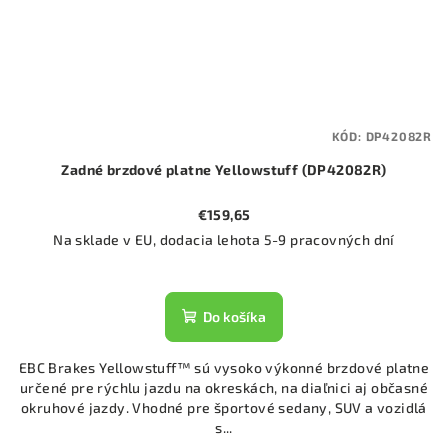
KÓD:
DP42082R
Zadné brzdové platne Yellowstuff (DP42082R)
€159,65
Na sklade v EU, dodacia lehota 5-9 pracovných dní
Do košíka
EBC Brakes Yellowstuff™ sú vysoko výkonné brzdové platne
určené pre rýchlu jazdu na okreskách, na diaľnici aj občasné
okruhové jazdy. Vhodné pre športové sedany, SUV a vozidlá
s...