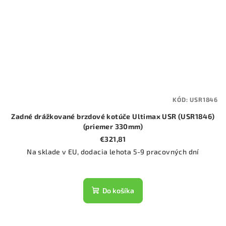
KÓD:
USR1846
Zadné drážkované brzdové kotúče Ultimax USR (USR1846)
(priemer 330mm)
€321,81
Na sklade v EU, dodacia lehota 5-9 pracovných dní
Do košíka