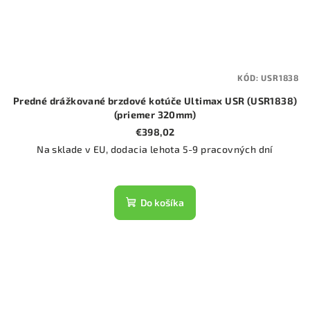
KÓD:
USR1838
Predné drážkované brzdové kotúče Ultimax USR (USR1838)
(priemer 320mm)
€398,02
Na sklade v EU, dodacia lehota 5-9 pracovných dní
Do košíka