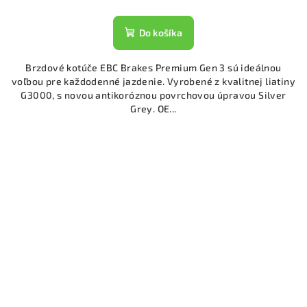
Do košíka
Brzdové kotúče EBC Brakes Premium Gen 3 sú ideálnou
voľbou pre každodenné jazdenie. Vyrobené z kvalitnej liatiny
G3000, s novou antikoróznou povrchovou úpravou Silver
Grey. OE...