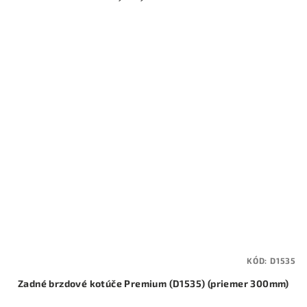
KÓD:
D1535
Zadné brzdové kotúče Premium (D1535) (priemer 300mm)