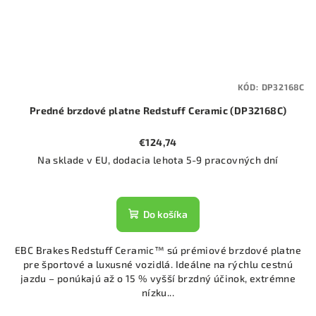
KÓD:
DP32168C
Predné brzdové platne Redstuff Ceramic (DP32168C)
€124,74
Na sklade v EU, dodacia lehota 5-9 pracovných dní
Do košíka
EBC Brakes Redstuff Ceramic™ sú prémiové brzdové platne
pre športové a luxusné vozidlá. Ideálne na rýchlu cestnú
jazdu – ponúkajú až o 15 % vyšší brzdný účinok, extrémne
nízku...