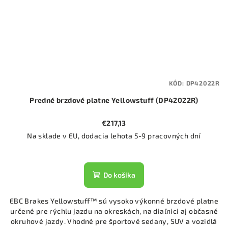
KÓD:
DP42022R
Predné brzdové platne Yellowstuff (DP42022R)
€217,13
Na sklade v EU, dodacia lehota 5-9 pracovných dní
Do košíka
EBC Brakes Yellowstuff™ sú vysoko výkonné brzdové platne
určené pre rýchlu jazdu na okreskách, na diaľnici aj občasné
okruhové jazdy. Vhodné pre športové sedany, SUV a vozidlá