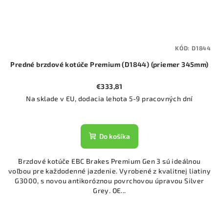
KÓD:
D1844
Predné brzdové kotúče Premium (D1844) (priemer 345mm)
€333,81
Na sklade v EU, dodacia lehota 5-9 pracovných dní
Do košíka
Brzdové kotúče EBC Brakes Premium Gen 3 sú ideálnou
voľbou pre každodenné jazdenie. Vyrobené z kvalitnej liatiny
G3000, s novou antikoróznou povrchovou úpravou Silver
Grey. OE...