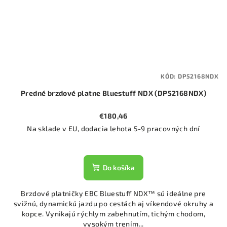
KÓD:
DP52168NDX
Predné brzdové platne Bluestuff NDX (DP52168NDX)
€180,46
Na sklade v EU, dodacia lehota 5-9 pracovných dní
Do košíka
Brzdové platničky EBC Bluestuff NDX™ sú ideálne pre
svižnú, dynamickú jazdu po cestách aj víkendové okruhy a
kopce. Vynikajú rýchlym zabehnutím, tichým chodom,
vysokým trením...