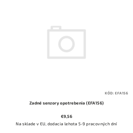
ý
o
p
d
i
u
s
k
p
t
r
o
o
v
d
u
k
t
KÓD:
EFA156
o
Zadné senzory opotrebenia (EFA156)
v
€9,56
Na sklade v EU, dodacia lehota 5-9 pracovných dní