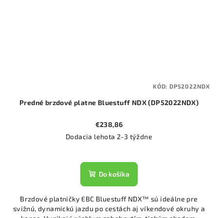
KÓD:
DP52022NDX
Predné brzdové platne Bluestuff NDX (DP52022NDX)
€238,86
Dodacia lehota 2-3 týždne
Do košíka
Brzdové platničky EBC Bluestuff NDX™ sú ideálne pre
svižnú, dynamickú jazdu po cestách aj víkendové okruhy a