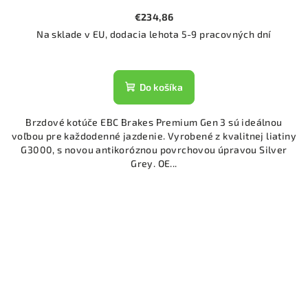
€234,86
Na sklade v EU, dodacia lehota 5-9 pracovných dní
Do košíka
Brzdové kotúče EBC Brakes Premium Gen 3 sú ideálnou
voľbou pre každodenné jazdenie. Vyrobené z kvalitnej liatiny
G3000, s novou antikoróznou povrchovou úpravou Silver
Grey. OE...