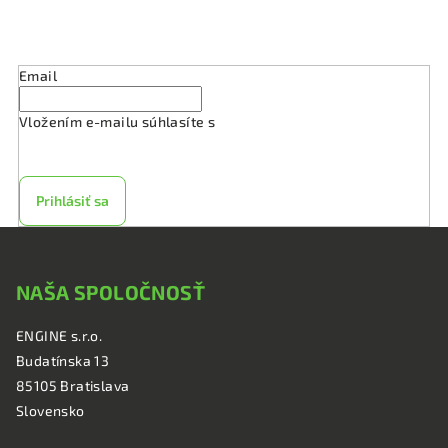
s
Odoberať newsletter
u
Email
Vložením e-mailu súhlasíte s
podmienkami ochrany
osobných údajov
Prihlásiť sa
Z
á
NAŠA SPOLOČNOSŤ
p
ä
ENGINE s.r.o.
t
Budatínska 13
i
85105 Bratislava
e
Slovensko