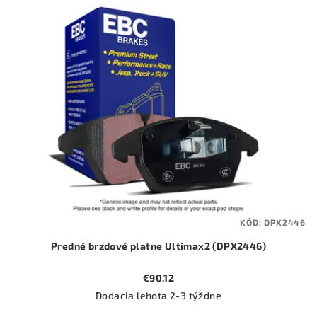
ý
o
p
d
i
u
s
k
p
t
r
o
o
v
d
u
k
t
KÓD:
DPX2446
o
Predné brzdové platne Ultimax2 (DPX2446)
v
€90,12
Dodacia lehota 2-3 týždne