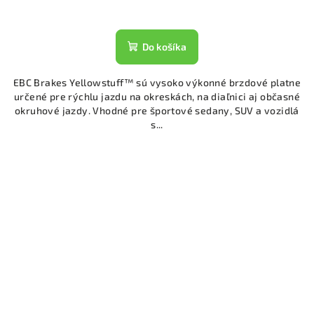
Do košíka
EBC Brakes Yellowstuff™ sú vysoko výkonné brzdové platne
určené pre rýchlu jazdu na okreskách, na diaľnici aj občasné
okruhové jazdy. Vhodné pre športové sedany, SUV a vozidlá
s...