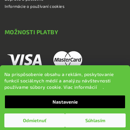
Informácie o používaní cookies
MOŽNOSTI PLATBY
Na prispôsobenie obsahu a reklám, poskytovanie
funkcií sociálnych médií a analýzu návštevnosti
používame súbory cookie. Viac informácií
tu
.
Nastavenie
Copyright 2026
brzdi.sk
. Všetky práva vyhradené.
Upraviť
nastavenie cookies
Odmietnuť
Súhlasím
Vytvoril Shoptet