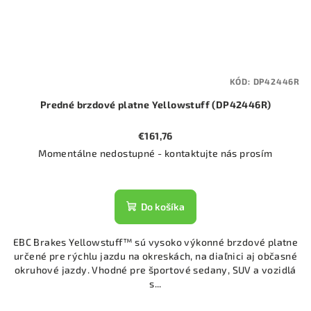
KÓD:
DP42446R
Predné brzdové platne Yellowstuff (DP42446R)
€161,76
Momentálne nedostupné - kontaktujte nás prosím
Do košíka
EBC Brakes Yellowstuff™ sú vysoko výkonné brzdové platne
určené pre rýchlu jazdu na okreskách, na diaľnici aj občasné
okruhové jazdy. Vhodné pre športové sedany, SUV a vozidlá
s...