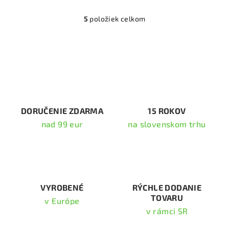
5
položiek celkom
O
v
l
á
d
a
c
i
DORUČENIE ZDARMA
15 ROKOV
e
nad 99 eur
na slovenskom trhu
p
r
v
k
y
v
VYROBENÉ
RÝCHLE DODANIE
TOVARU
ý
v Európe
p
v rámci SR
i