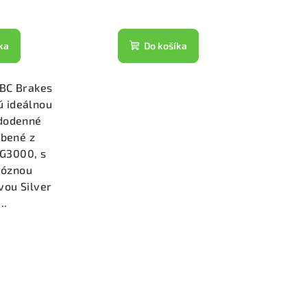
ka
Do košíka
EBC Brakes
ú ideálnou
ždodenné
obené z
y G3000, s
róznou
vou Silver
..