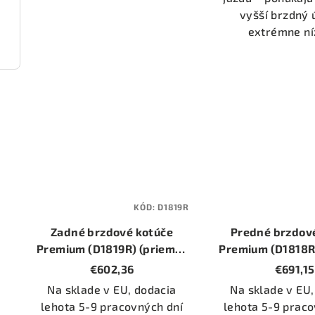
vyšší brzdný 
extrémne níz
2225)
KÓD:
D1819R
Zadné brzdové kotúče
Predné brzdov
Premium (D1819R) (priemer
Premium (D1818R
345mm)
348mm
€602,36
€691,15
Na sklade v EU, dodacia
Na sklade v EU,
lehota 5-9 pracovných dní
lehota 5-9 praco