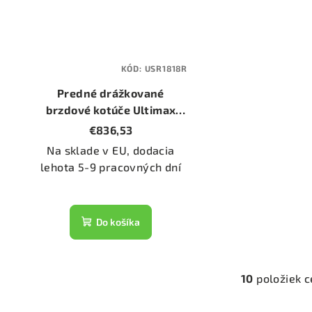
KÓD:
USR1818R
Predné drážkované
brzdové kotúče Ultimax
USR (USR1818R) (priemer
€836,53
348mm)
Na sklade v EU, dodacia
lehota 5-9 pracovných dní
Do košíka
10
položiek 
O
v