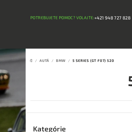
Prejsť
na
obsah
POTREBUJETE POMOC? VOLAJTE:
+421 948 727 828
/
AUTÁ
/
BMW
/
5 SERIES (GT F07) 520
DOMOV
B
o
Kategórie
Preskočiť