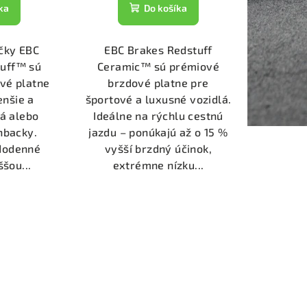
ka
Do košíka
čky EBC
EBC Brakes Redstuff
tuff™ sú
Ceramic™ sú prémiové
vé platne
brzdové platne pre
enšie a
športové a luxusné vozidlá.
á alebo
Ideálne na rýchlu cestnú
hbacky.
jazdu – ponúkajú až o 15 %
ždodenné
vyšší brzdný účinok,
ššou...
extrémne nízku...