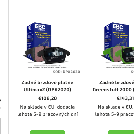
d
e
V
n
ý
i
p
e
i
p
s
KÓD:
DPX2020
K
r
p
Zadné brzdové platne
Zadné brzdové
o
r
Ultimax2 (DPX2020)
Greenstuff 2000
€108,20
€143,3
d
7
o
Na sklade v EU, dodacia
Na sklade v EU,
u
d
lehota 5-9 pracovných dní
lehota 5-9 praco
k
u