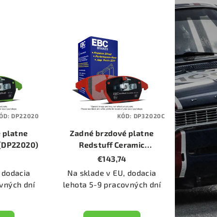
ÓD:
DP22020
KÓD:
DP32020C
 platne
Zadné brzdové platne
 (DP22020)
Redstuff Ceramic
(DP32020C)
1
€143,74
 dodacia
Na sklade v EU, dodacia
vných dní
lehota 5-9 pracovných dní