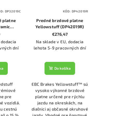
ÓD:
DP32019C
KÓD:
DP42019R
é platne
Predné brzdové platne
ramic
Yellowstuff (DP42019R)
C)
9
€276,47
 dodacia
Na sklade v EU, dodacia
vných dní
lehota 5-9 pracovných dní
ka
Do košíka
edstuff
EBC Brakes Yellowstuff™ sú
rémiové
vysoko výkonné brzdové
ne pre
platne určené pre rýchlu
é vozidlá.
jazdu na okreskách, na
lu cestnú
diaľnici aj občasné okruhové
 až o 15 %
jazdy. Vhodné pre športové