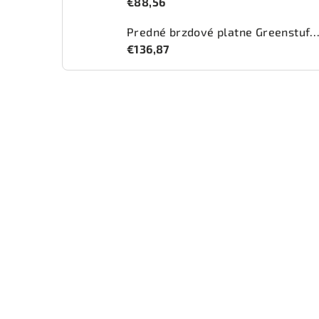
€88,56
Predné brzdové platne Greenstuff 2000 (DP2
€136,87