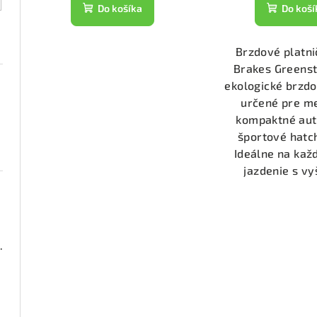
t
k
Do košíka
Do koší
o
t
v
Brzdové platni
o
Brakes Greens
v
ekologické brzdo
určené pre m
kompaktné aut
športové hatc
Ideálne na ka
jazdenie s vy
000 (DP21518)
2050)