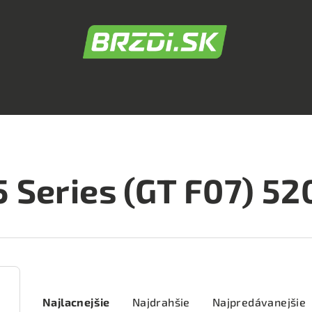
5 Series (GT F07) 52
R
Najlacnejšie
Najdrahšie
Najpredávanejšie
a