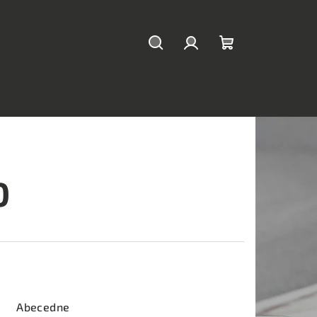
Hľadať
Prihlásenie
Nákupný
košík
0
Abecedne