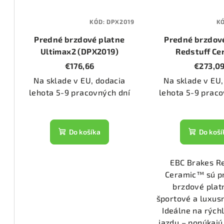
1555)
KÓD:
DPX2019
K
Predné brzdové platne
Predné brzdov
3070)
Ultimax2 (DPX2019)
Redstuff Ce
(DP32019
€176,66
€273,0
Na sklade v EU, dodacia
Na sklade v EU,
2286)
lehota 5-9 pracovných dní
lehota 5-9 praco
1476)
Do košíka
Do koší
1074)
EBC Brakes R
Ceramic™ sú p
1133)
brzdové plat
športové a luxusn
Ideálne na rých
2800)
jazdu – ponúkajú