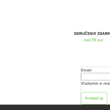
l
á
d
a
c
DORUČENIE ZDAR
i
nad 99 eur
e
p
Odober
r
v
Email
k
y
Vložením e-mai
v
ý
Prihlásiť sa
p
i