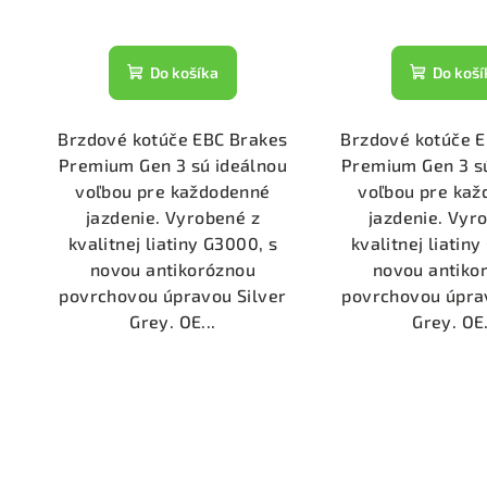
Do košíka
Do koší
Brzdové kotúče EBC Brakes
Brzdové kotúče 
Premium Gen 3 sú ideálnou
Premium Gen 3 s
voľbou pre každodenné
voľbou pre ka
jazdenie. Vyrobené z
jazdenie. Vyr
kvalitnej liatiny G3000, s
kvalitnej liatin
novou antikoróznou
novou antiko
povrchovou úpravou Silver
povrchovou úpra
Grey. OE...
Grey. OE.