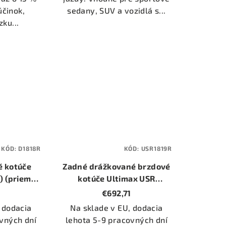
účinok,
sedany, SUV a vozidlá s...
ku...
KÓD:
D1818R
KÓD:
USR1819R
é kotúče
Zadné drážkované brzdové
) (priemer
kotúče Ultimax USR
)
(USR1819R) (priemer
€692,71
345mm)
 dodacia
Na sklade v EU, dodacia
vných dní
lehota 5-9 pracovných dní