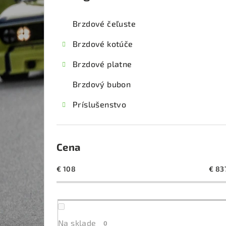
kategórie
č
Brzdové čeľuste
n
Brzdové kotúče
ý
Brzdové platne
p
Brzdový bubon
a
Príslušenstvo
n
e
l
Cena
€
108
€
83
Na sklade
0