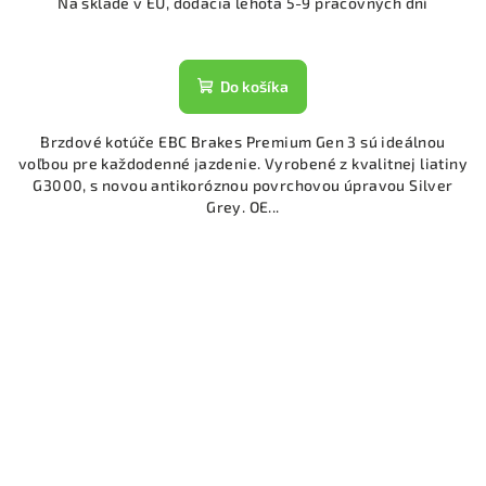
Na sklade v EU, dodacia lehota 5-9 pracovných dní
Do košíka
Brzdové kotúče EBC Brakes Premium Gen 3 sú ideálnou
voľbou pre každodenné jazdenie. Vyrobené z kvalitnej liatiny
G3000, s novou antikoróznou povrchovou úpravou Silver
Grey. OE...