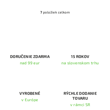
7
položiek celkom
O
v
l
á
d
a
c
i
DORUČENIE ZDARMA
15 ROKOV
e
nad 99 eur
na slovenskom trhu
p
r
v
k
y
v
VYROBENÉ
RÝCHLE DODANIE
TOVARU
ý
v Európe
p
v rámci SR