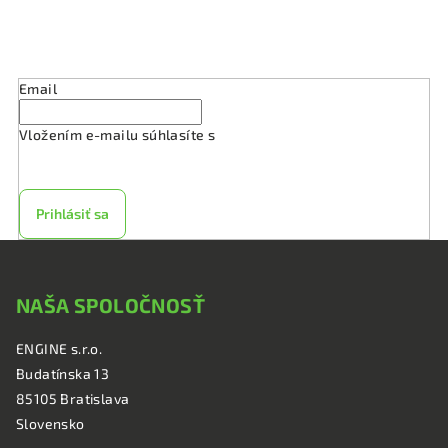
i
s
Odoberať newsletter
u
Email
Vložením e-mailu súhlasíte s
podmienkami ochrany
osobných údajov
Prihlásiť sa
Z
á
NAŠA SPOLOČNOSŤ
p
ä
ENGINE s.r.o.
t
Budatínska 13
i
85105 Bratislava
e
Slovensko