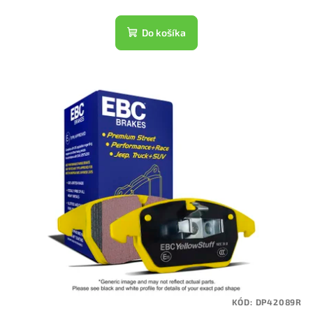
Do košíka
KÓD:
DP42089R