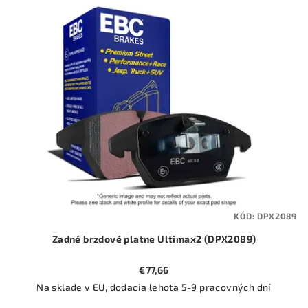
ý
o
p
d
i
u
s
k
p
t
r
o
o
v
d
u
k
t
KÓD:
DPX2089
o
Zadné brzdové platne Ultimax2 (DPX2089)
v
€77,66
Na sklade v EU, dodacia lehota 5-9 pracovných dní