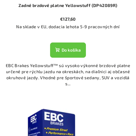
Zadné brzdové platne Yellowstuff (DP42089R)
€127,60
Na sklade v EU, dodacia lehota 5-9 pracovných dní
Do košíka
EBC Brakes Yellowstuff™ sú vysoko výkonné brzdové platne
určené pre rýchlu jazdu na okreskách, na diaľnici aj občasné
okruhové jazdy. Vhodné pre športové sedany, SUV a vozidlá
s...