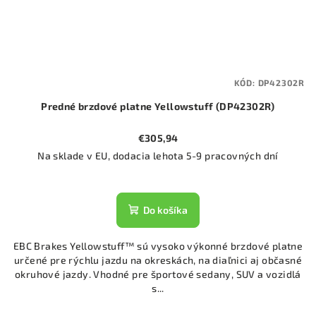
KÓD:
DP42302R
Predné brzdové platne Yellowstuff (DP42302R)
€305,94
Na sklade v EU, dodacia lehota 5-9 pracovných dní
Do košíka
EBC Brakes Yellowstuff™ sú vysoko výkonné brzdové platne
určené pre rýchlu jazdu na okreskách, na diaľnici aj občasné
okruhové jazdy. Vhodné pre športové sedany, SUV a vozidlá
s...