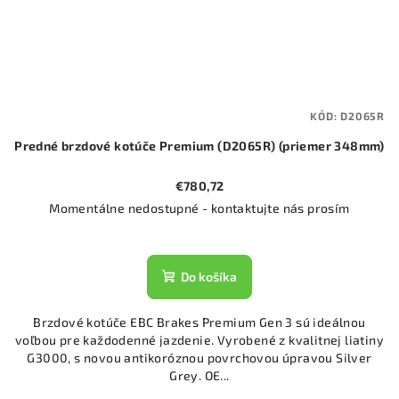
KÓD:
D2065R
Predné brzdové kotúče Premium (D2065R) (priemer 348mm)
€780,72
Momentálne nedostupné - kontaktujte nás prosím
Do košíka
Brzdové kotúče EBC Brakes Premium Gen 3 sú ideálnou
voľbou pre každodenné jazdenie. Vyrobené z kvalitnej liatiny
G3000, s novou antikoróznou povrchovou úpravou Silver
Grey. OE...