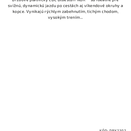
svižnú, dynamickú jazdu po cestách aj víkendové okruhy a
kopce. Vynikajú rýchlym zabehnutím, tichým chodom,
vysokým trením...
KÓD:
DPX2302