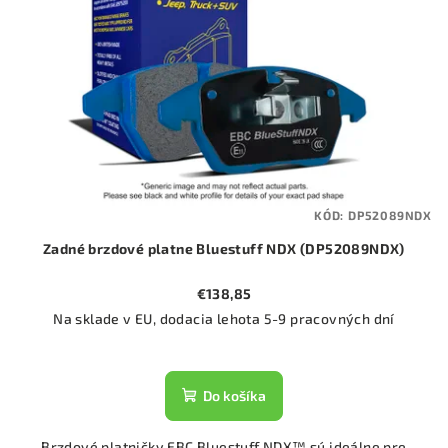
KÓD:
DP52089NDX
Zadné brzdové platne Bluestuff NDX (DP52089NDX)
€138,85
Na sklade v EU, dodacia lehota 5-9 pracovných dní
Do košíka
Brzdové platničky EBC Bluestuff NDX™ sú ideálne pre