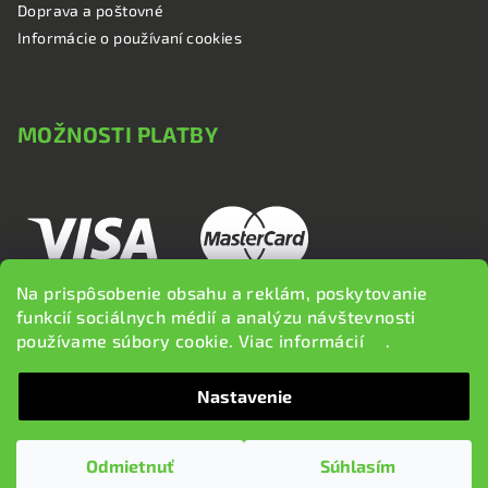
Doprava a poštovné
Informácie o používaní cookies
MOŽNOSTI PLATBY
Na prispôsobenie obsahu a reklám, poskytovanie
funkcií sociálnych médií a analýzu návštevnosti
používame súbory cookie. Viac informácií
tu
.
Nastavenie
Copyright 2026
brzdi.sk
. Všetky práva vyhradené.
Upraviť
nastavenie cookies
Odmietnuť
Súhlasím