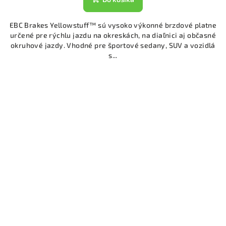
EBC Brakes Yellowstuff™ sú vysoko výkonné brzdové platne
určené pre rýchlu jazdu na okreskách, na diaľnici aj občasné
okruhové jazdy. Vhodné pre športové sedany, SUV a vozidlá
s...