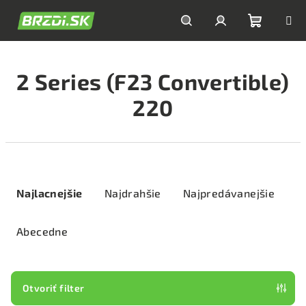
Prejsť
na
obsah
Nákupn
Hľadať
Prihlásenie
2 Series (F23 Convertible)
košík
220
R
a
Najlacnejšie
Najdrahšie
Najpredávanejšie
d
e
Abecedne
n
i
e
Otvoriť filter