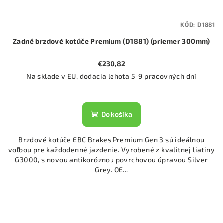
KÓD:
D1881
Zadné brzdové kotúče Premium (D1881) (priemer 300mm)
€230,82
Na sklade v EU, dodacia lehota 5-9 pracovných dní
Do košíka
Brzdové kotúče EBC Brakes Premium Gen 3 sú ideálnou
voľbou pre každodenné jazdenie. Vyrobené z kvalitnej liatiny
G3000, s novou antikoróznou povrchovou úpravou Silver
Grey. OE...