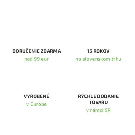
v
l
á
d
a
c
i
DORUČENIE ZDARMA
15 ROKOV
e
nad 99 eur
na slovenskom trhu
p
r
v
k
y
v
VYROBENÉ
RÝCHLE DODANIE
TOVARU
ý
v Európe
p
v rámci SR
i
s
Odoberať newsletter
u