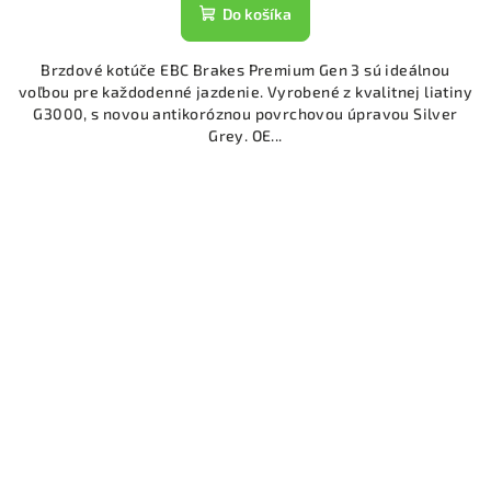
Do košíka
Brzdové kotúče EBC Brakes Premium Gen 3 sú ideálnou
voľbou pre každodenné jazdenie. Vyrobené z kvalitnej liatiny
G3000, s novou antikoróznou povrchovou úpravou Silver
Grey. OE...