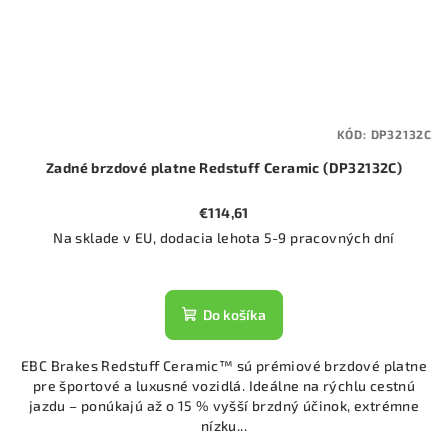
KÓD:
DP32132C
Zadné brzdové platne Redstuff Ceramic (DP32132C)
€114,61
Na sklade v EU, dodacia lehota 5-9 pracovných dní
Do košíka
EBC Brakes Redstuff Ceramic™ sú prémiové brzdové platne
pre športové a luxusné vozidlá. Ideálne na rýchlu cestnú
jazdu – ponúkajú až o 15 % vyšší brzdný účinok, extrémne
nízku...