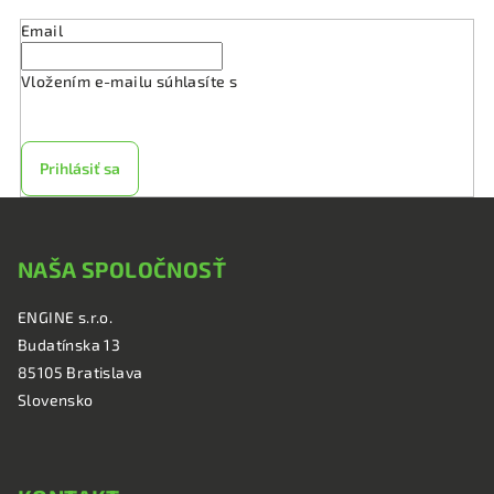
Email
Vložením e-mailu súhlasíte s
podmienkami ochrany
osobných údajov
Prihlásiť sa
Z
á
NAŠA SPOLOČNOSŤ
p
ä
ENGINE s.r.o.
t
Budatínska 13
i
85105 Bratislava
e
Slovensko