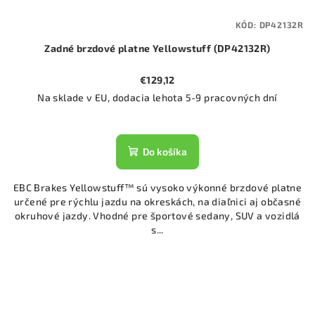
KÓD:
DP42132R
Zadné brzdové platne Yellowstuff (DP42132R)
€129,12
Na sklade v EU, dodacia lehota 5-9 pracovných dní
Do košíka
EBC Brakes Yellowstuff™ sú vysoko výkonné brzdové platne
určené pre rýchlu jazdu na okreskách, na diaľnici aj občasné
okruhové jazdy. Vhodné pre športové sedany, SUV a vozidlá
s...