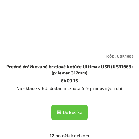
KÓD:
USR1663
Predné drážkované brzdové kotúče Ultimax USR (USR1663)
(priemer 312mm)
€409,75
Na sklade v EU, dodacia lehota 5-9 pracovných dní
Do košíka
12
položiek celkom
O