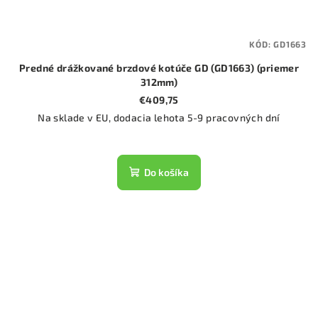
KÓD:
GD1663
Predné drážkované brzdové kotúče GD (GD1663) (priemer
312mm)
€409,75
Na sklade v EU, dodacia lehota 5-9 pracovných dní
Do košíka