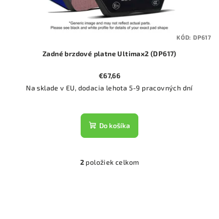
KÓD:
DP617
Zadné brzdové platne Ultimax2 (DP617)
€67,66
Na sklade v EU, dodacia lehota 5-9 pracovných dní
Do košíka
2
položiek celkom
O
v
l
á
d