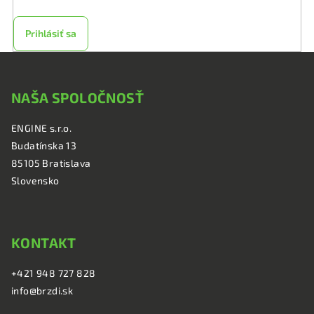
Prihlásiť sa
Z
á
NAŠA SPOLOČNOSŤ
p
ä
ENGINE s.r.o.
t
Budatínska 13
i
85105 Bratislava
e
Slovensko
KONTAKT
+421 948 727 828
info@brzdi.sk