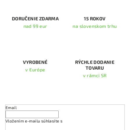
a
c
i
DORUČENIE ZDARMA
15 ROKOV
e
nad 99 eur
na slovenskom trhu
p
r
v
k
y
v
VYROBENÉ
RÝCHLE DODANIE
TOVARU
ý
v Európe
p
v rámci SR
i
s
Odoberať newsletter
u
Email
Vložením e-mailu súhlasíte s
podmienkami ochrany
osobných údajov