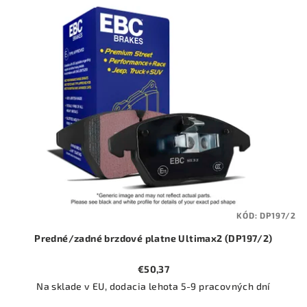
ý
o
p
d
i
u
s
k
p
t
r
o
o
v
d
u
k
t
KÓD:
DP197/2
o
Predné/zadné brzdové platne Ultimax2 (DP197/2)
v
€50,37
Na sklade v EU, dodacia lehota 5-9 pracovných dní