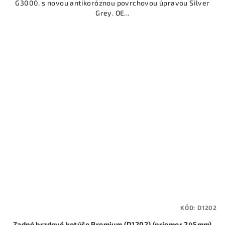
G3000, s novou antikoróznou povrchovou úpravou Silver
Grey. OE...
KÓD:
D1202
Zadné brzdové kotúče Premium (D1202) (priemer 245mm)