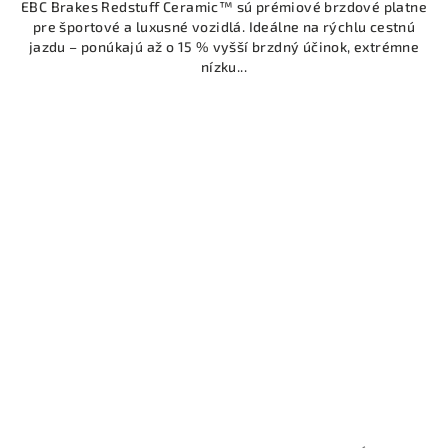
EBC Brakes Redstuff Ceramic™ sú prémiové brzdové platne
pre športové a luxusné vozidlá. Ideálne na rýchlu cestnú
jazdu – ponúkajú až o 15 % vyšší brzdný účinok, extrémne
nízku...