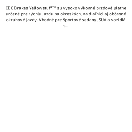
EBC Brakes Yellowstuff™ sú vysoko výkonné brzdové platne
určené pre rýchlu jazdu na okreskách, na diaľnici aj občasné
okruhové jazdy. Vhodné pre športové sedany, SUV a vozidlá
s...