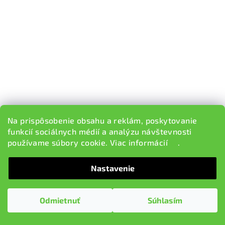
Na prispôsobenie obsahu a reklám, poskytovanie
funkcií sociálnych médií a analýzu návštevnosti
používame súbory cookie. Viac informácií
tu
.
KÓD:
GD602
Predné/zadné drážkované brzdové kotúče GD (GD602)
Nastavenie
(priemer 288mm)
€281,64
Na sklade v EU, dodacia lehota 5-9 pracovných dní
Odmietnuť
Súhlasím