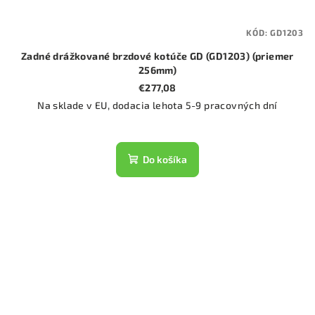
KÓD:
GD1203
Zadné drážkované brzdové kotúče GD (GD1203) (priemer
256mm)
€277,08
Na sklade v EU, dodacia lehota 5-9 pracovných dní
Do košíka