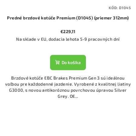
KÓD:
D1045
Predné brzdové kotúče Premium (D1045) (priemer 312mm)
€229,11
Na sklade v EU, dodacia lehota 5-9 pracovných dní
Do košíka
Brzdové kotúče EBC Brakes Premium Gen 3 sú ideálnou
voľbou pre každodenné jazdenie. Vyrobené z kvalitnej liatiny
G3000, s novou antikoróznou povrchovou úpravou Silver
Grey. OE...