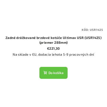
KÓD:
USR1425
Zadné drážkované brzdové kotúče Ultimax USR (USR1425)
(priemer 288mm)
€221,30
Na sklade v EU, dodacia lehota 5-9 pracovných dní
Do košíka