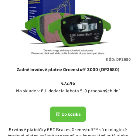
KÓD:
DP2680
Zadné brzdové platne Greenstuff 2000 (DP2680)
€72,46
Na sklade v EU, dodacia lehota 5-9 pracovných dní
Do košíka
Brzdové platničky EBC Brakes Greenstuff™ sú ekologické
brzdové platne určené pre menšie a kompaktné autá alebo