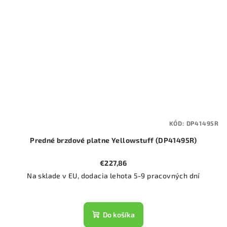
KÓD:
DP41495R
Predné brzdové platne Yellowstuff (DP41495R)
€227,86
Na sklade v EU, dodacia lehota 5-9 pracovných dní
Do košíka