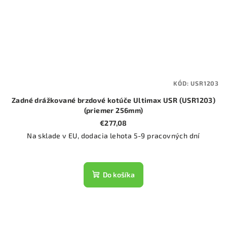
KÓD:
USR1203
Zadné drážkované brzdové kotúče Ultimax USR (USR1203)
(priemer 256mm)
€277,08
Na sklade v EU, dodacia lehota 5-9 pracovných dní
Do košíka