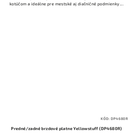
kotúčom a ideálne pre mestské aj diaľničné podmienky....
KÓD:
DP4680R
Predné/zadné brzdové platne Yellowstuff (DP4680R)