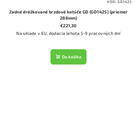
KÓD:
GD1425
Zadné drážkované brzdové kotúče GD (GD1425) (priemer
288mm)
€221,30
Na sklade v EU, dodacia lehota 5-9 pracovných dní
Do košíka