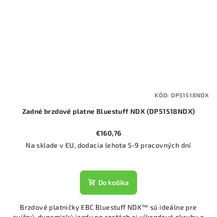
KÓD:
DP51518NDX
Zadné brzdové platne Bluestuff NDX (DP51518NDX)
€160,76
Na sklade v EU, dodacia lehota 5-9 pracovných dní
Do košíka
Brzdové platničky EBC Bluestuff NDX™ sú ideálne pre
svižnú, dynamickú jazdu po cestách aj víkendové okruhy a