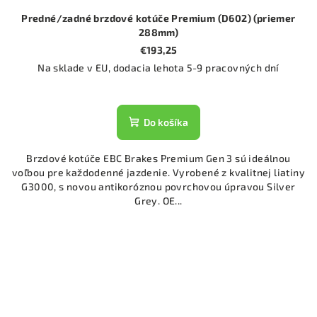
Predné/zadné brzdové kotúče Premium (D602) (priemer
288mm)
€193,25
Na sklade v EU, dodacia lehota 5-9 pracovných dní
Do košíka
Brzdové kotúče EBC Brakes Premium Gen 3 sú ideálnou
voľbou pre každodenné jazdenie. Vyrobené z kvalitnej liatiny
G3000, s novou antikoróznou povrchovou úpravou Silver
Grey. OE...