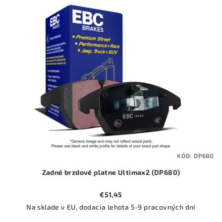
ý
o
p
d
i
u
s
k
p
t
r
o
o
v
d
u
k
t
KÓD:
DP680
o
Zadné brzdové platne Ultimax2 (DP680)
v
€51,45
Na sklade v EU, dodacia lehota 5-9 pracovných dní