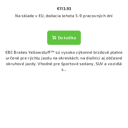
€113,93
Na sklade v EU, dodacia lehota 5-9 pracovných dní
Do košíka
EBC Brakes Yellowstuff™ sú vysoko výkonné brzdové platne
určené pre rýchlu jazdu na okreskách, na diaľnici aj občasné
okruhové jazdy. Vhodné pre športové sedany, SUV a vozidlá
s...