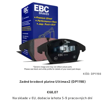
ý
o
p
d
i
u
s
k
p
t
r
o
o
v
d
u
k
t
KÓD:
DP1198
o
Zadné brzdové platne Ultimax2 (DP1198)
v
€68,07
Na sklade v EU, dodacia lehota 5-9 pracovných dní