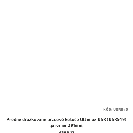
KÓD:
USR549
Predné drážkované brzdové kotúče Ultimax USR (USR549)
(priemer 291mm)
€358,17