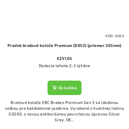
KÓD:
D952
Predné brzdové kotúče Premium (D952) (priemer 305mm)
€257,05
Dodacia lehota 2-3 týždne
Do košíka
Brzdové kotúče EBC Brakes Premium Gen 3 sú ideálnou
voľbou pre každodenné jazdenie. Vyrobené z kvalitnej liatiny
G3000, s novou antikoróznou povrchovou úpravou Silver
Grey. OE...