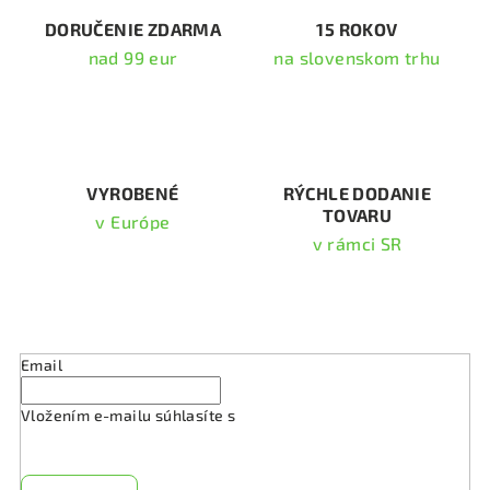
i
DORUČENIE ZDARMA
15 ROKOV
e
nad 99 eur
na slovenskom trhu
p
r
v
k
y
v
VYROBENÉ
RÝCHLE DODANIE
TOVARU
ý
v Európe
p
v rámci SR
i
s
Odoberať newsletter
u
Email
Vložením e-mailu súhlasíte s
podmienkami ochrany
osobných údajov