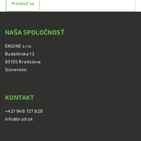
Prihlásiť sa
Z
á
NAŠA SPOLOČNOSŤ
p
ä
ENGINE s.r.o.
t
Budatínska 13
i
85105 Bratislava
e
Slovensko
KONTAKT
+421 948 727 828
info@brzdi.sk