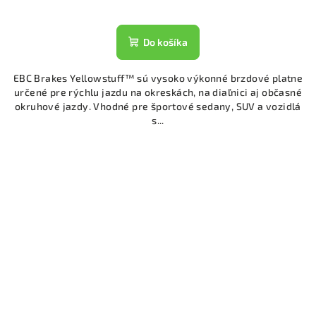
Do košíka
EBC Brakes Yellowstuff™ sú vysoko výkonné brzdové platne
určené pre rýchlu jazdu na okreskách, na diaľnici aj občasné
okruhové jazdy. Vhodné pre športové sedany, SUV a vozidlá
s...