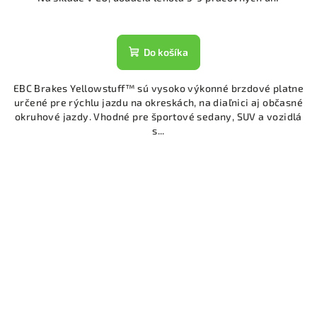
Do košíka
EBC Brakes Yellowstuff™ sú vysoko výkonné brzdové platne
určené pre rýchlu jazdu na okreskách, na diaľnici aj občasné
okruhové jazdy. Vhodné pre športové sedany, SUV a vozidlá
s...