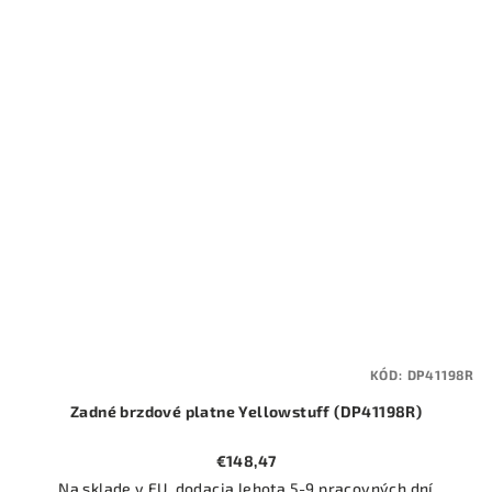
KÓD:
DP41198R
Zadné brzdové platne Yellowstuff (DP41198R)
€148,47
Na sklade v EU, dodacia lehota 5-9 pracovných dní