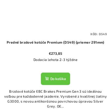
KÓD:
D549
Predné brzdové kotúče Premium (D549) (priemer 291mm)
€273,85
Dodacia lehota 2-3 týždne
Do košíka
Brzdové kotúče EBC Brakes Premium Gen 3 sú ideálnou
voľbou pre každodenné jazdenie. Vyrobené z kvalitnej liatiny
G3000, s novou antikoróznou povrchovou úpravou Silver
Grey. OE...