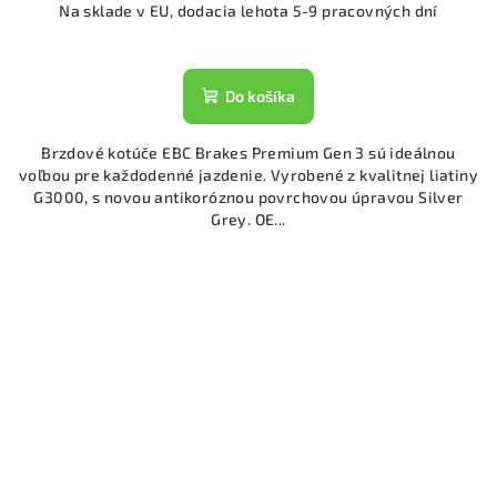
Na sklade v EU, dodacia lehota 5-9 pracovných dní
Do košíka
Brzdové kotúče EBC Brakes Premium Gen 3 sú ideálnou
voľbou pre každodenné jazdenie. Vyrobené z kvalitnej liatiny
G3000, s novou antikoróznou povrchovou úpravou Silver
Grey. OE...