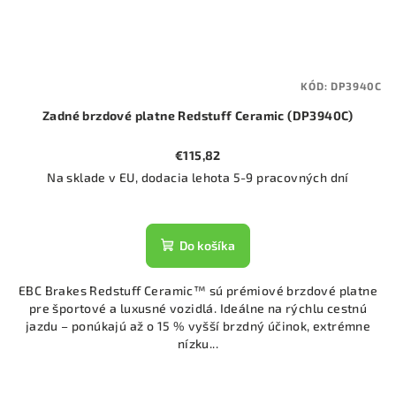
KÓD:
DP3940C
Zadné brzdové platne Redstuff Ceramic (DP3940C)
€115,82
Na sklade v EU, dodacia lehota 5-9 pracovných dní
Do košíka
EBC Brakes Redstuff Ceramic™ sú prémiové brzdové platne
pre športové a luxusné vozidlá. Ideálne na rýchlu cestnú
jazdu – ponúkajú až o 15 % vyšší brzdný účinok, extrémne
nízku...