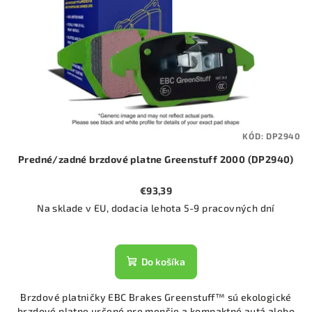
KÓD:
DP2940
Predné/zadné brzdové platne Greenstuff 2000 (DP2940)
€93,39
Na sklade v EU, dodacia lehota 5-9 pracovných dní
Do košíka
Brzdové platničky EBC Brakes Greenstuff™ sú ekologické
brzdové platne určené pre menšie a kompaktné autá alebo