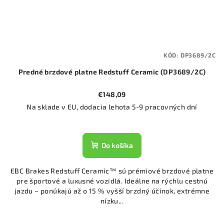
KÓD:
DP3689/2C
Predné brzdové platne Redstuff Ceramic (DP3689/2C)
€148,09
Na sklade v EU, dodacia lehota 5-9 pracovných dní
Do košíka
EBC Brakes Redstuff Ceramic™ sú prémiové brzdové platne
pre športové a luxusné vozidlá. Ideálne na rýchlu cestnú
jazdu – ponúkajú až o 15 % vyšší brzdný účinok, extrémne
nízku...