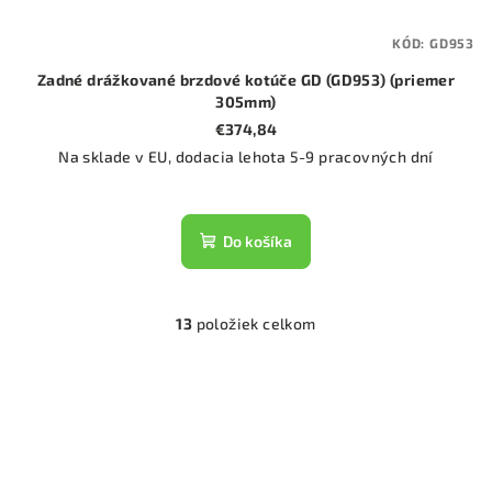
KÓD:
GD953
Zadné drážkované brzdové kotúče GD (GD953) (priemer
305mm)
€374,84
Na sklade v EU, dodacia lehota 5-9 pracovných dní
Do košíka
13
položiek celkom
O
v
l
á
d
a
c