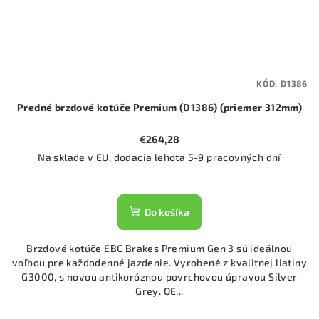
KÓD:
D1386
Predné brzdové kotúče Premium (D1386) (priemer 312mm)
€264,28
Na sklade v EU, dodacia lehota 5-9 pracovných dní
Do košíka
Brzdové kotúče EBC Brakes Premium Gen 3 sú ideálnou
voľbou pre každodenné jazdenie. Vyrobené z kvalitnej liatiny
G3000, s novou antikoróznou povrchovou úpravou Silver
Grey. OE...