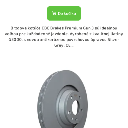
Do košíka
Brzdové kotúče EBC Brakes Premium Gen 3 sú ideálnou
voľbou pre každodenné jazdenie. Vyrobené z kvalitnej liatiny
G3000, s novou antikoróznou povrchovou úpravou Silver
Grey. OE...