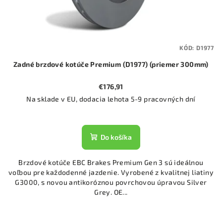
KÓD:
D1977
Zadné brzdové kotúče Premium (D1977) (priemer 300mm)
€176,91
Na sklade v EU, dodacia lehota 5-9 pracovných dní
Do košíka
Brzdové kotúče EBC Brakes Premium Gen 3 sú ideálnou
voľbou pre každodenné jazdenie. Vyrobené z kvalitnej liatiny
G3000, s novou antikoróznou povrchovou úpravou Silver
Grey. OE...