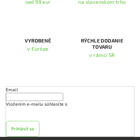
nad 99 eur
na slovenskom trhu
p
r
v
k
y
v
VYROBENÉ
RÝCHLE DODANIE
TOVARU
ý
v Európe
p
v rámci SR
i
s
Odoberať newsletter
u
Email
Vložením e-mailu súhlasíte s
podmienkami ochrany
osobných údajov
Prihlásiť sa