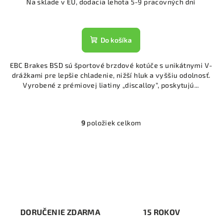
Na sklade v EU, dodacia lehota 5-9 pracovných dní
Do košíka
EBC Brakes BSD sú športové brzdové kotúče s unikátnymi V-
drážkami pre lepšie chladenie, nižší hluk a vyššiu odolnosť.
Vyrobené z prémiovej liatiny „discalloy“, poskytujú...
9
položiek celkom
O
v
l
á
d
a
c
i
DORUČENIE ZDARMA
15 ROKOV
e