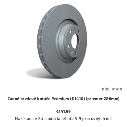
ý
o
p
d
i
u
s
k
p
t
r
o
o
v
d
u
k
t
KÓD:
D1410
o
Zadné brzdové kotúče Premium (D1410) (priemer 286mm)
v
€141,99
Na sklade v EU, dodacia lehota 5-9 pracovných dní