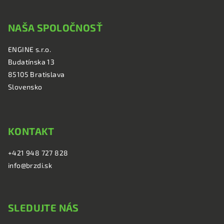
Z
á
NAŠA SPOLOČNOSŤ
p
ä
ENGINE s.r.o.
t
Budatínska 13
i
85105 Bratislava
e
Slovensko
KONTAKT
+421 948 727 828
info@brzdi.sk
SLEDUJTE NÁS