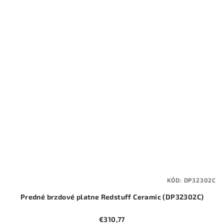
KÓD:
DP32302C
Predné brzdové platne Redstuff Ceramic (DP32302C)
€310,77