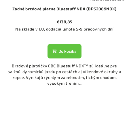
Zadné brzdové platne Bluestuff NDX (DP52089NDX)
€138,85
Na sklade v EU, dodacia lehota 5-9 pracovných dní
Do košíka
Brzdové platničky EBC Bluestuff NDX™ sú ideálne pre
svižnú, dynamickú jazdu po cestách aj víkendové okruhy a
kopce. Vynikajú rýchlym zabehnutím, tichým chodom,
vysokým trením...