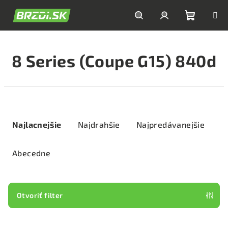
Prejsť
na
obsah
Nákupn
Hľadať
Prihlásenie
8 Series (Coupe G15) 840d
košík
R
a
Najlacnejšie
Najdrahšie
Najpredávanejšie
d
e
Abecedne
n
i
e
Otvoriť filter
p
V
r