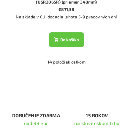
(USR2065R) (priemer 348mm)
€871,58
Na sklade v EU, dodacia lehota 5-9 pracovných dní
Do košíka
14
položiek celkom
O
v
l
á
d
a
c
i
DORUČENIE ZDARMA
15 ROKOV
e
nad 99 eur
na slovenskom trhu
p