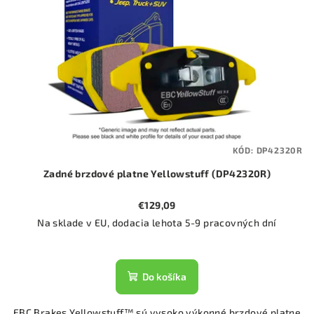
KÓD:
DP42320R
Zadné brzdové platne Yellowstuff (DP42320R)
€129,09
Na sklade v EU, dodacia lehota 5-9 pracovných dní
Do košíka
EBC Brakes Yellowstuff™ sú vysoko výkonné brzdové platne