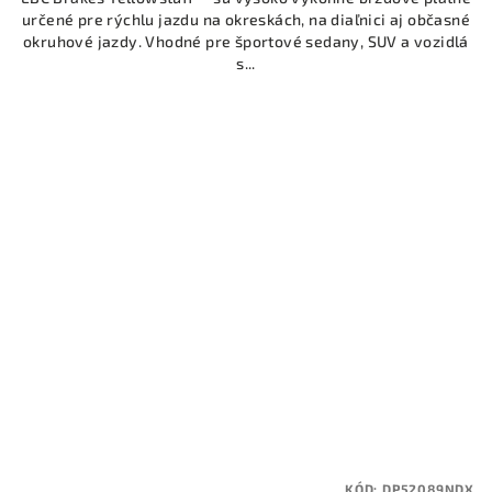
určené pre rýchlu jazdu na okreskách, na diaľnici aj občasné
okruhové jazdy. Vhodné pre športové sedany, SUV a vozidlá
s...
KÓD:
DP52089NDX