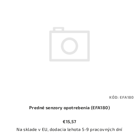
ý
o
p
d
i
u
s
k
p
t
r
o
o
v
d
u
k
t
KÓD:
EFA180
o
Predné senzory opotrebenia (EFA180)
v
€15,57
Na sklade v EU, dodacia lehota 5-9 pracovných dní