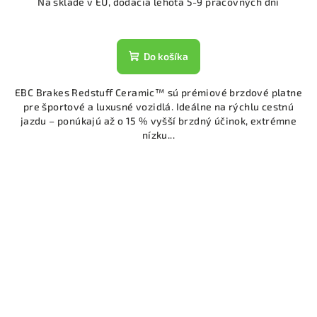
Na sklade v EU, dodacia lehota 5-9 pracovných dní
Do košíka
EBC Brakes Redstuff Ceramic™ sú prémiové brzdové platne
pre športové a luxusné vozidlá. Ideálne na rýchlu cestnú
jazdu – ponúkajú až o 15 % vyšší brzdný účinok, extrémne
nízku...