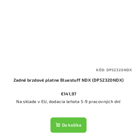
KÓD:
DP52320NDX
Zadné brzdové platne Bluestuff NDX (DP52320NDX)
€141,97
Na sklade v EU, dodacia lehota 5-9 pracovných dní
Do košíka