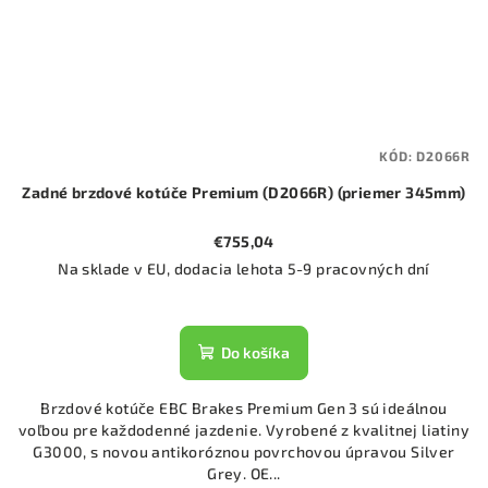
KÓD:
D2066R
Zadné brzdové kotúče Premium (D2066R) (priemer 345mm)
€755,04
Na sklade v EU, dodacia lehota 5-9 pracovných dní
Do košíka
Brzdové kotúče EBC Brakes Premium Gen 3 sú ideálnou
voľbou pre každodenné jazdenie. Vyrobené z kvalitnej liatiny
G3000, s novou antikoróznou povrchovou úpravou Silver
Grey. OE...