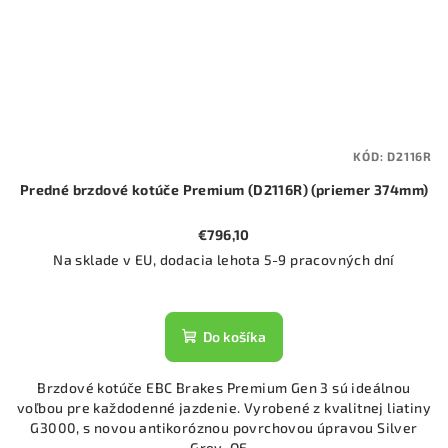
KÓD:
D2116R
Predné brzdové kotúče Premium (D2116R) (priemer 374mm)
€796,10
Na sklade v EU, dodacia lehota 5-9 pracovných dní
Do košíka
Brzdové kotúče EBC Brakes Premium Gen 3 sú ideálnou
voľbou pre každodenné jazdenie. Vyrobené z kvalitnej liatiny
G3000, s novou antikoróznou povrchovou úpravou Silver
Grey. OE...