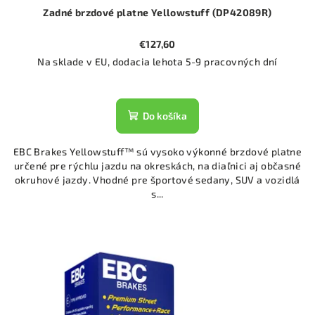
Zadné brzdové platne Yellowstuff (DP42089R)
€127,60
Na sklade v EU, dodacia lehota 5-9 pracovných dní
Do košíka
EBC Brakes Yellowstuff™ sú vysoko výkonné brzdové platne
určené pre rýchlu jazdu na okreskách, na diaľnici aj občasné
okruhové jazdy. Vhodné pre športové sedany, SUV a vozidlá
s...