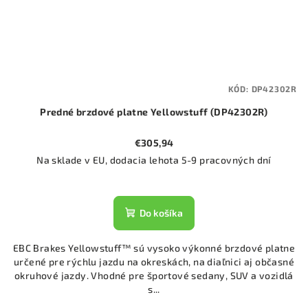
KÓD:
DP42302R
Predné brzdové platne Yellowstuff (DP42302R)
€305,94
Na sklade v EU, dodacia lehota 5-9 pracovných dní
Do košíka
EBC Brakes Yellowstuff™ sú vysoko výkonné brzdové platne
určené pre rýchlu jazdu na okreskách, na diaľnici aj občasné
okruhové jazdy. Vhodné pre športové sedany, SUV a vozidlá
s...