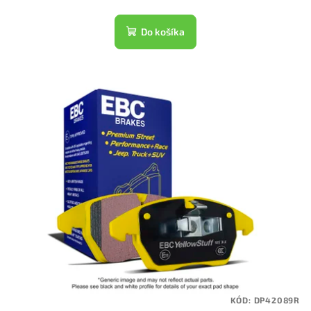
Do košíka
KÓD:
DP42089R