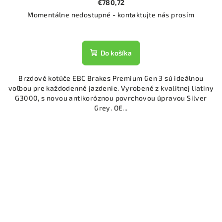
€780,72
Momentálne nedostupné - kontaktujte nás prosím
Do košíka
Brzdové kotúče EBC Brakes Premium Gen 3 sú ideálnou
voľbou pre každodenné jazdenie. Vyrobené z kvalitnej liatiny
G3000, s novou antikoróznou povrchovou úpravou Silver
Grey. OE...