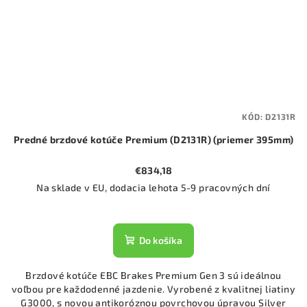
KÓD:
D2131R
Predné brzdové kotúče Premium (D2131R) (priemer 395mm)
€834,18
Na sklade v EU, dodacia lehota 5-9 pracovných dní
Do košíka
Brzdové kotúče EBC Brakes Premium Gen 3 sú ideálnou
voľbou pre každodenné jazdenie. Vyrobené z kvalitnej liatiny
G3000, s novou antikoróznou povrchovou úpravou Silver