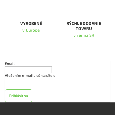
r
v
k
y
v
VYROBENÉ
RÝCHLE DODANIE
TOVARU
ý
v Európe
p
v rámci SR
i
s
Odoberať newsletter
u
Email
Vložením e-mailu súhlasíte s
podmienkami ochrany
osobných údajov
Prihlásiť sa
Z
á