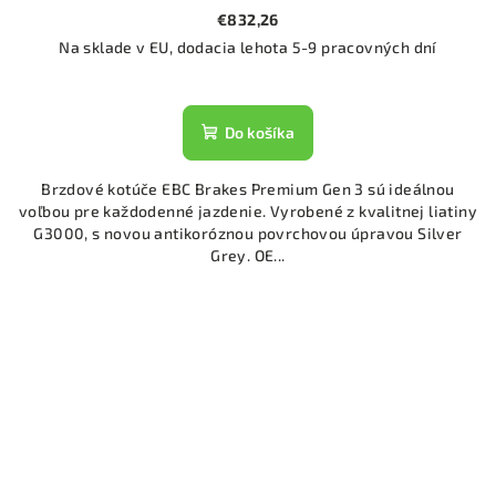
€832,26
Na sklade v EU, dodacia lehota 5-9 pracovných dní
Do košíka
Brzdové kotúče EBC Brakes Premium Gen 3 sú ideálnou
voľbou pre každodenné jazdenie. Vyrobené z kvalitnej liatiny
G3000, s novou antikoróznou povrchovou úpravou Silver
Grey. OE...