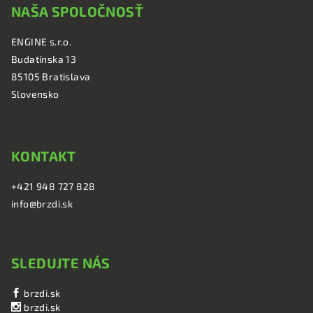
NAŠA SPOLOČNOSŤ
p
ä
ENGINE s.r.o.
t
Budatínska 13
i
85105 Bratislava
e
Slovensko
KONTAKT
+421 948 727 828
info@brzdi.sk
SLEDUJTE NÁS
brzdi.sk
brzdi.sk