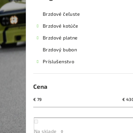
kategórie
č
Brzdové čeľuste
n
Brzdové kotúče
ý
Brzdové platne
p
Brzdový bubon
a
Príslušenstvo
n
e
l
Cena
€
79
€
43
Na sklade
0