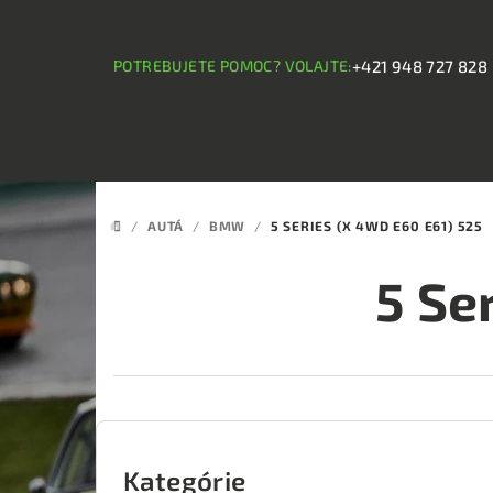
Prejsť
na
obsah
POTREBUJETE POMOC? VOLAJTE:
+421 948 727 828
/
AUTÁ
/
BMW
/
5 SERIES (X 4WD E60 E61) 525
DOMOV
5 Se
B
o
Kategórie
Preskočiť