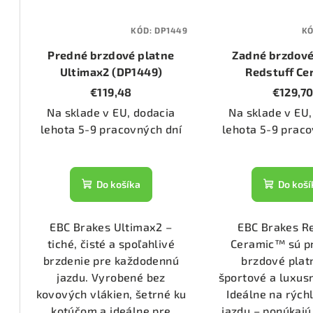
1344)
KÓD:
DP1449
K
Predné brzdové platne
Zadné brzdové
2168)
Ultimax2 (DP1449)
Redstuff Ce
(DP31494
€119,48
€129,7
Na sklade v EU, dodacia
Na sklade v EU,
1206)
lehota 5-9 pracovných dní
lehota 5-9 praco
1336)
Do košíka
Do koší
1723)
EBC Brakes Ultimax2 –
EBC Brakes R
tiché, čisté a spoľahlivé
Ceramic™ sú p
31/2)
brzdenie pre každodennú
brzdové plat
jazdu. Vyrobené bez
športové a luxusn
kovových vlákien, šetrné ku
Ideálne na rých
53/2)
kotúčom a ideálne pre
jazdu – ponúkajú