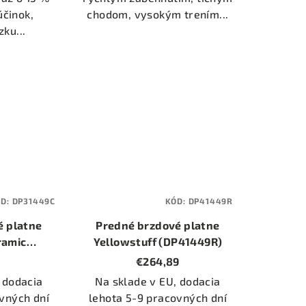
účinok,
chodom, vysokým trením...
ku...
ÓD:
DP31449C
KÓD:
DP41449R
é platne
Predné brzdové platne
ramic
Yellowstuff (DP41449R)
C)
€264,89
 dodacia
Na sklade v EU, dodacia
vných dní
lehota 5-9 pracovných dní