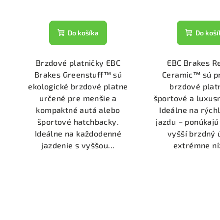
Do košíka
Do koší
Brzdové platničky EBC
EBC Brakes R
Brakes Greenstuff™ sú
Ceramic™ sú p
ekologické brzdové platne
brzdové plat
určené pre menšie a
športové a luxusn
kompaktné autá alebo
Ideálne na rých
športové hatchbacky.
jazdu – ponúkajú
Ideálne na každodenné
vyšší brzdný 
jazdenie s vyššou...
extrémne níz