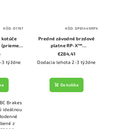
KÓD:
D1787
KÓD:
DP81449RPX
 kotúče
Predné závodné brzdové
 (priemer
platne RP-X™
)
(DP81449RPX)
4
€284,41
-3 týždne
Dodacia lehota 2-3 týždne
ka
Do košíka
EBC Brakes
ú ideálnou
ždodenné
obené z