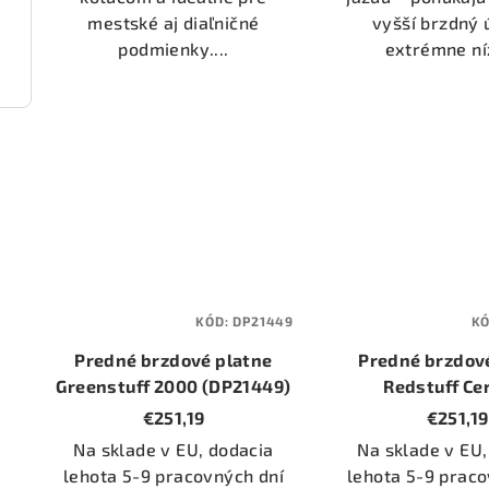
mestské aj diaľničné
vyšší brzdný 
podmienky....
extrémne níz
2134)
KÓD:
DP21449
K
Predné brzdové platne
Predné brzdov
Greenstuff 2000 (DP21449)
Redstuff Ce
(DP31449
€251,19
€251,19
Na sklade v EU, dodacia
Na sklade v EU,
lehota 5-9 pracovných dní
lehota 5-9 praco