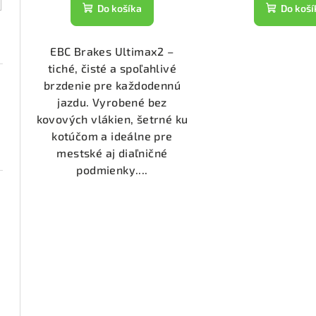
t
k
Do košíka
Do koší
o
t
v
EBC Brakes Ultimax2 –
o
tiché, čisté a spoľahlivé
v
brzdenie pre každodennú
jazdu. Vyrobené bez
kovových vlákien, šetrné ku
kotúčom a ideálne pre
mestské aj diaľničné
podmienky....
1074)