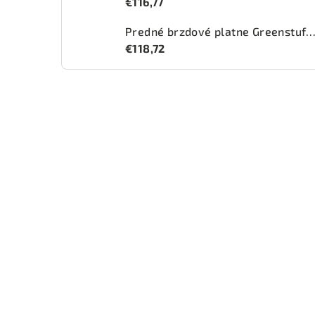
€116,77
Predné brzdové platne Greenstuff 2000 (DP2
€118,72