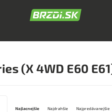
ries (X 4WD E60 E61
R
Najlacnejšie
Najdrahšie
Najpredávanejšie
a