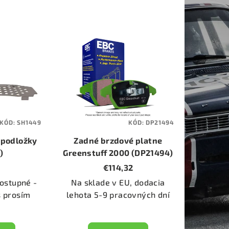
KÓD:
SH1449
KÓD:
DP21494
 podložky
Zadné brzdové platne
)
Greenstuff 2000 (DP21494)
€114,32
ostupné -
Na sklade v EU, dodacia
s prosím
lehota 5-9 pracovných dní