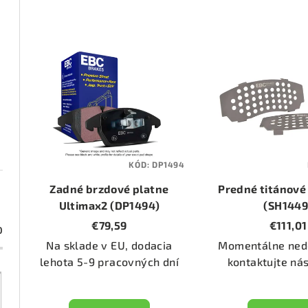
d
e
V
n
ý
i
p
e
i
p
s
KÓD:
DP1494
r
p
Zadné brzdové platne
Predné titánové
o
r
Ultimax2 (DP1494)
(SH1449
€79,59
€111,01
d
0
o
Na sklade v EU, dodacia
Momentálne ned
u
d
lehota 5-9 pracovných dní
kontaktujte ná
k
u