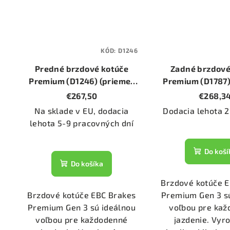
KÓD:
D1246
Predné brzdové kotúče
Zadné brzdové
Premium (D1246) (priemer
Premium (D1787)
324mm)
320mm
€267,50
€268,3
Na sklade v EU, dodacia
Dodacia lehota 2
lehota 5-9 pracovných dní
Do koší
Do košíka
Brzdové kotúče 
Brzdové kotúče EBC Brakes
Premium Gen 3 s
Premium Gen 3 sú ideálnou
voľbou pre ka
voľbou pre každodenné
jazdenie. Vyr