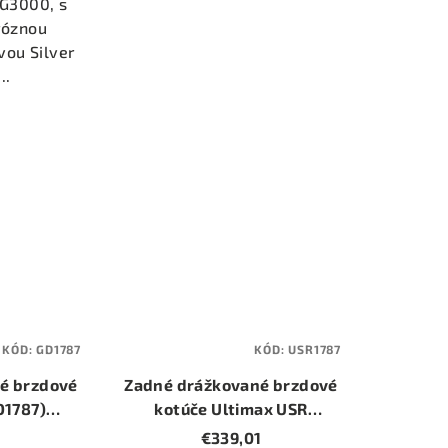
y G3000, s
róznou
vou Silver
..
KÓD:
GD1787
KÓD:
USR1787
é brzdové
Zadné drážkované brzdové
D1787)
kotúče Ultimax USR
20mm)
(USR1787) (priemer 320mm)
1
€339,01