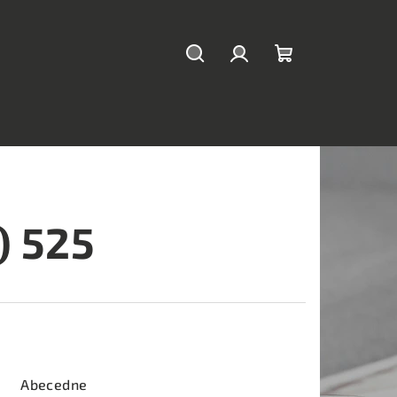
Hľadať
Prihlásenie
Nákupný
košík
) 525
Abecedne