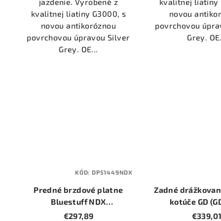
jazdenie. Vyrobené z
kvalitnej liatin
kvalitnej liatiny G3000, s
novou antiko
novou antikoróznou
povrchovou úpra
povrchovou úpravou Silver
Grey. OE.
Grey. OE...
KÓD:
DP51449NDX
Predné brzdové platne
Zadné drážkovan
Bluestuff NDX
kotúče GD (G
(DP51449NDX)
(priemer 3
€297,89
€339,0