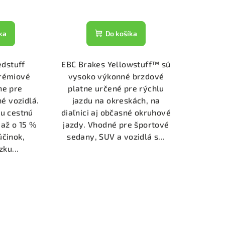
ka
Do košíka
edstuff
EBC Brakes Yellowstuff™ sú
rémiové
vysoko výkonné brzdové
ne pre
platne určené pre rýchlu
é vozidlá.
jazdu na okreskách, na
lu cestnú
diaľnici aj občasné okruhové
 až o 15 %
jazdy. Vhodné pre športové
účinok,
sedany, SUV a vozidlá s...
ku...