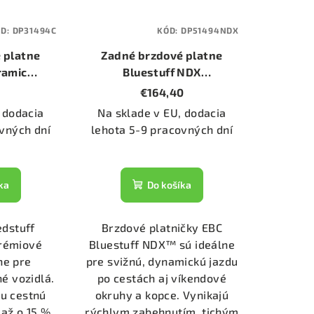
ÓD:
DP31494C
KÓD:
DP51494NDX
 platne
Zadné brzdové platne
ramic
Bluestuff NDX
C)
(DP51494NDX)
0
€164,40
 dodacia
Na sklade v EU, dodacia
vných dní
lehota 5-9 pracovných dní
ka
Do košíka
edstuff
Brzdové platničky EBC
rémiové
Bluestuff NDX™ sú ideálne
ne pre
pre svižnú, dynamickú jazdu
é vozidlá.
po cestách aj víkendové
lu cestnú
okruhy a kopce. Vynikajú
 až o 15 %
rýchlym zabehnutím, tichým