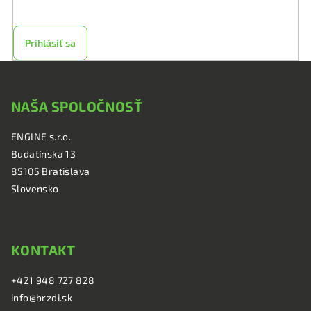
osobných údajov
Prihlásiť sa
Z
á
NAŠA SPOLOČNOSŤ
p
ä
ENGINE s.r.o.
t
Budatínska 13
i
85105 Bratislava
e
Slovensko
KONTAKT
+421 948 727 828
info@brzdi.sk