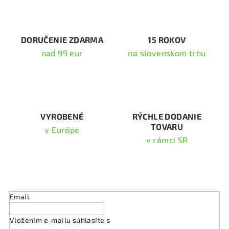
a
c
i
DORUČENIE ZDARMA
15 ROKOV
e
nad 99 eur
na slovenskom trhu
p
r
v
k
y
v
VYROBENÉ
RÝCHLE DODANIE
TOVARU
ý
v Európe
p
v rámci SR
i
s
Odoberať newsletter
u
Email
Vložením e-mailu súhlasíte s
podmienkami ochrany