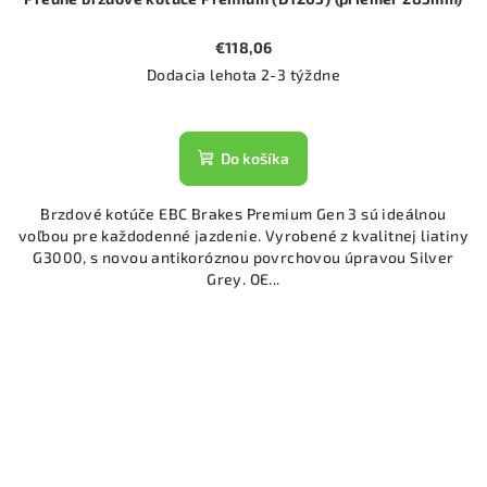
€118,06
Dodacia lehota 2-3 týždne
Do košíka
Brzdové kotúče EBC Brakes Premium Gen 3 sú ideálnou
voľbou pre každodenné jazdenie. Vyrobené z kvalitnej liatiny
G3000, s novou antikoróznou povrchovou úpravou Silver
Grey. OE...