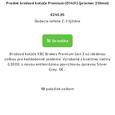
Predné brzdové kotúče Premium (D1431) (priemer 310mm)
€245,95
Dodacia lehota 2-3 týždne
Do košíka
Brzdové kotúče EBC Brakes Premium Gen 3 sú ideálnou
voľbou pre každodenné jazdenie. Vyrobené z kvalitnej liatiny
G3000, s novou antikoróznou povrchovou úpravou Silver
Grey. OE...
10
položiek celkom
O
v
l
á
d