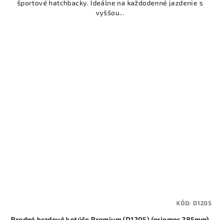
športové hatchbacky. Ideálne na každodenné jazdenie s
vyššou...
KÓD:
D1205
Predné brzdové kotúče Premium (D1205) (priemer 285mm)