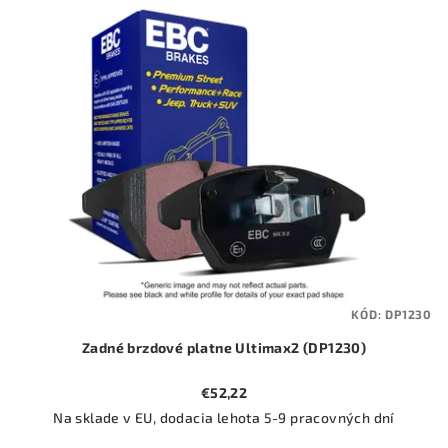
ý
o
p
d
i
u
s
k
p
t
r
o
o
v
d
u
k
t
KÓD:
DP1230
o
Zadné brzdové platne Ultimax2 (DP1230)
v
€52,22
Na sklade v EU, dodacia lehota 5-9 pracovných dní