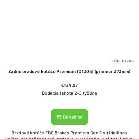
KÓD:
D1206
Zadné brzdové kotúče Premium (D1206) (priemer 272mm)
€134,07
Dodacia lehota 2-3 týždne
Do košíka
Brzdové kotúče EBC Brakes Premium Gen 3 sú ideálnou
voľbou pre každodenné jazdenie. Vyrobené z kvalitnej liatiny