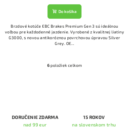
Do košíka
Brzdové kotúče EBC Brakes Premium Gen 3 sú ideálnou
voľbou pre každodenné jazdenie. Vyrobené z kvalitnej liatiny
G3000, s novou antikoróznou povrchovou úpravou Silver
Grey. OE...
6
položiek celkom
O
v
l
á
d
a
c
i
DORUČENIE ZDARMA
15 ROKOV
e
nad 99 eur
na slovenskom trhu
p