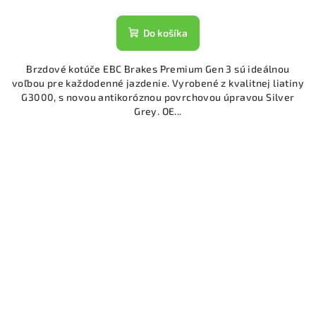
Do košíka
Brzdové kotúče EBC Brakes Premium Gen 3 sú ideálnou
voľbou pre každodenné jazdenie. Vyrobené z kvalitnej liatiny
G3000, s novou antikoróznou povrchovou úpravou Silver
Grey. OE...