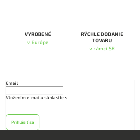
r
v
k
y
v
VYROBENÉ
RÝCHLE DODANIE
TOVARU
ý
v Európe
p
v rámci SR
i
s
Odoberať newsletter
u
Email
Vložením e-mailu súhlasíte s
podmienkami ochrany
osobných údajov
Prihlásiť sa
Z