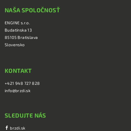
á
NAŠA SPOLOČNOSŤ
p
ä
ENGINE s.r.o.
t
Budatínska 13
i
85105 Bratislava
e
Slovensko
KONTAKT
+421 948 727 828
info@brzdi.sk
SLEDUJTE NÁS
brzdi.sk