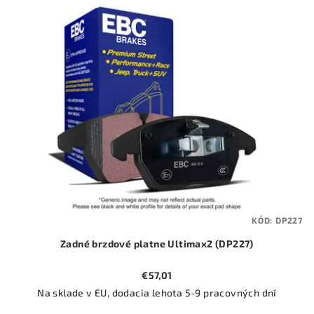
ý
o
p
d
i
u
s
k
p
t
r
o
o
v
d
u
k
t
KÓD:
DP227
o
Zadné brzdové platne Ultimax2 (DP227)
v
€57,01
Na sklade v EU, dodacia lehota 5-9 pracovných dní