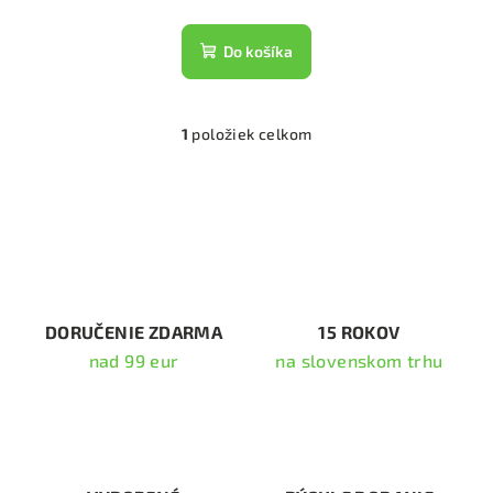
Do košíka
1
položiek celkom
O
v
l
á
d
a
c
i
DORUČENIE ZDARMA
15 ROKOV
e
nad 99 eur
na slovenskom trhu
p
r
v
k
y