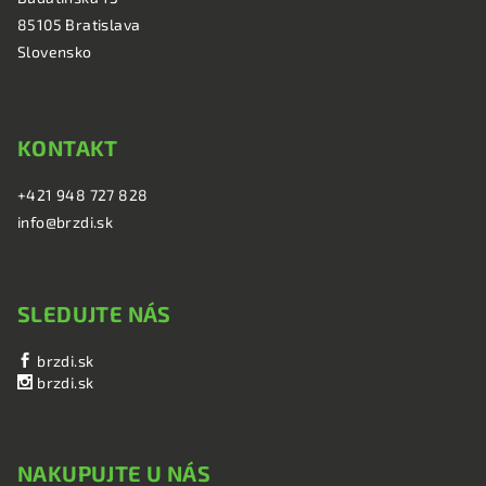
i
85105 Bratislava
e
Slovensko
KONTAKT
+421 948 727 828
info@brzdi.sk
SLEDUJTE NÁS
brzdi.sk
brzdi.sk
NAKUPUJTE U NÁS