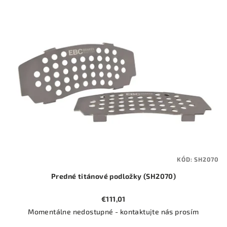
ý
o
p
d
i
u
s
k
p
t
r
o
o
v
d
u
k
t
KÓD:
SH2070
o
Predné titánové podložky (SH2070)
v
€111,01
Momentálne nedostupné - kontaktujte nás prosím