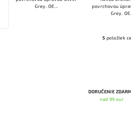
Grey. OE...
povrchovou úpra
Grey. OE.
2225)
5
položiek c
O
v
l
á
d
a
c
DORUČENIE ZDAR
i
nad 99 eur
e
p
Odober
r