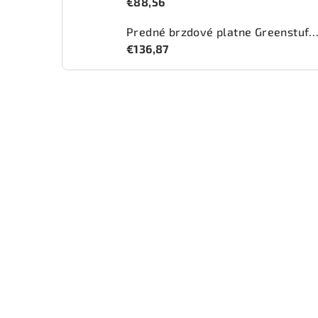
€88,56
Predné brzdové platne Greenstuff 2000 (DP2
€136,87