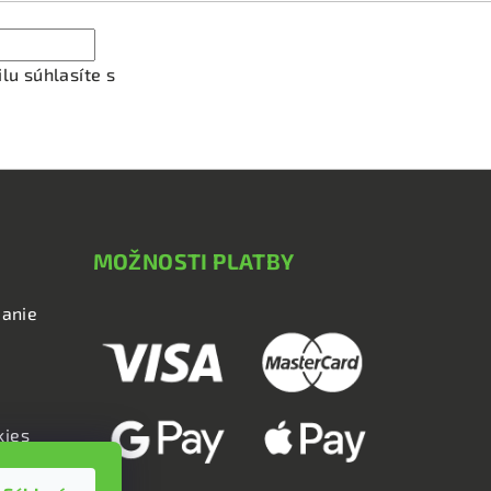
lu súhlasíte s
podmienkami ochrany osobných údajov
MOŽNOSTI PLATBY
anie
kies