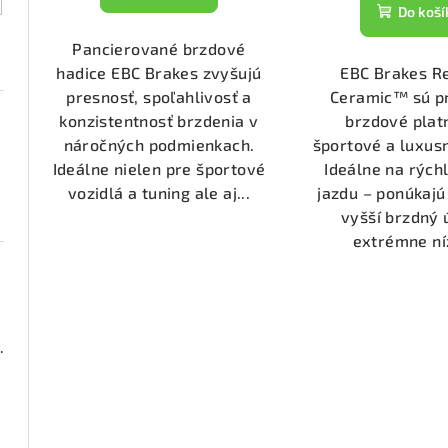
t
k
Do koší
o
t
Pancierované brzdové
hadice EBC Brakes zvyšujú
v
EBC Brakes R
o
presnosť, spoľahlivosť a
Ceramic™ sú p
v
konzistentnosť brzdenia v
brzdové plat
náročných podmienkach.
športové a luxusn
Ideálne nielen pre športové
Ideálne na rých
vozidlá a tuning ale aj...
jazdu – ponúkajú
vyšší brzdný 
extrémne níz
000 (DP21518)
2050)