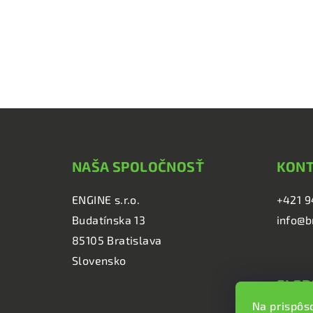
Z
á
NAŠA SPOLOČNOSŤ
KON
p
ä
ENGINE s.r.o.
+421 9
Budatínska 13
info@b
t
85105 Bratislava
i
Slovensko
e
SLED
Na prispôs