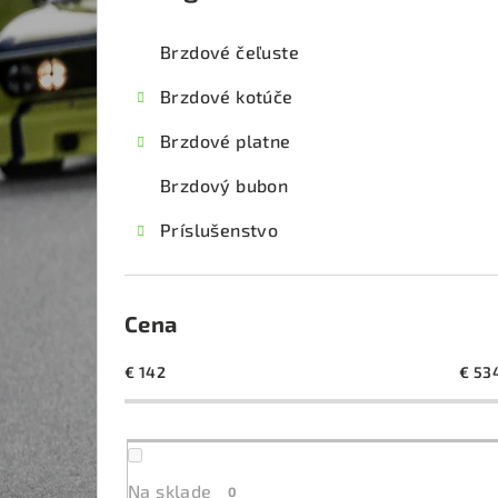
kategórie
č
Brzdové čeľuste
n
Brzdové kotúče
ý
Brzdové platne
p
Brzdový bubon
a
Príslušenstvo
n
e
l
Cena
€
142
€
53
Na sklade
0