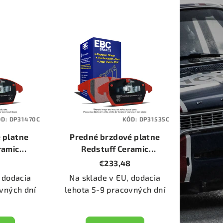
ÓD:
DP31470C
KÓD:
DP31535C
 platne
Predné brzdové platne
ramic
Redstuff Ceramic
C)
(DP31535C)
1
€233,48
 dodacia
Na sklade v EU, dodacia
vných dní
lehota 5-9 pracovných dní