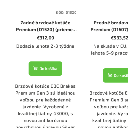
1555)
KÓD:
D1520
Zadné brzdové kotúče
Predné brzdov
3070)
Premium (D1520) (priemer
Premium (D1607)
330mm)
385mm
€312,09
€533,5
Dodacia lehota 2-3 týždne
Na sklade v EU,
2286)
lehota 5-9 praco
1476)
Do košíka
Do koší
1074)
Brzdové kotúče EBC Brakes
Premium Gen 3 sú ideálnou
Brzdové kotúče 
voľbou pre každodenné
Premium Gen 3 s
1133)
jazdenie. Vyrobené z
voľbou pre ka
kvalitnej liatiny G3000, s
jazdenie. Vyr
novou antikoróznou
kvalitnej liatin
2800)
povrchovou úpravou Silver
novou antiko