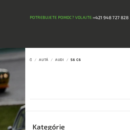
Prejsť
na
obsah
POTREBUJETE POMOC? VOLAJTE:
+421 948 727 828
/
AUTÁ
/
AUDI
/
S6 C6
DOMOV
B
o
Kategórie
Preskočiť