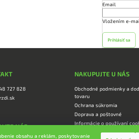
v
Email
k
y
Vložením e-mai
v
ý
Prihlásiť sa
p
i
s
u
TAKT
NAKUPUJTE U NÁS
48 727 828
Obchodné podmienky a dod
tovaru
rzdi.sk
Ochrana súkromia
Doprava a poštovné
Informácie o používaní coo
UJTE NÁS
obenie obsahu a reklám, poskytovanie