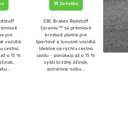
ka
Do košíka
edstuff
EBC Brakes Redstuff
rémiové
Ceramic™ sú prémiové
ne pre
brzdové platne pre
é vozidlá.
športové a luxusné vozidlá.
lu cestnú
Ideálne na rýchlu cestnú
 až o 15 %
jazdu – ponúkajú až o 15 %
účinok,
vyšší brzdný účinok,
ku...
extrémne nízku...