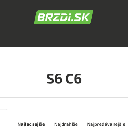
S6 C6
R
Najlacnejšie
Najdrahšie
Najpredávanejšie
a