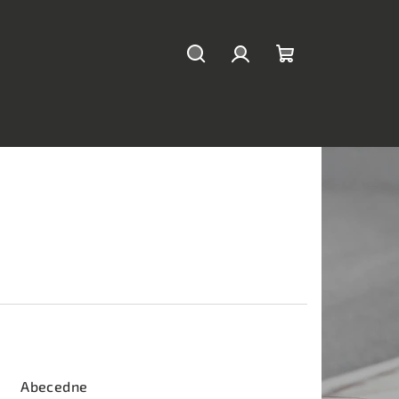
Hľadať
Prihlásenie
Nákupný
košík
Abecedne