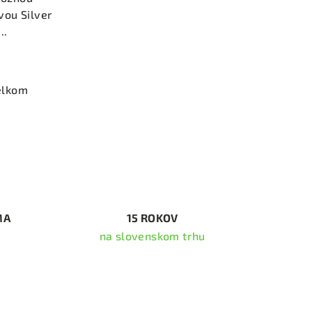
vou Silver
..
elkom
MA
15 ROKOV
na slovenskom trhu
ať newsletter