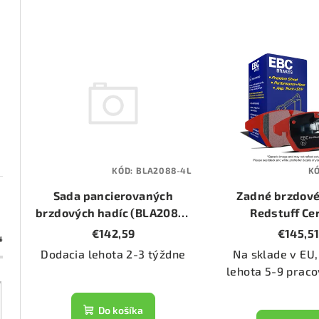
d
e
V
n
ý
i
p
e
i
p
s
KÓD:
BLA2088-4L
K
r
p
Sada pancierovaných
Zadné brzdové
o
brzdových hadíc (BLA2088-
r
Redstuff Ce
4L)
(DP31470
€142,59
€145,5
d
4
o
Dodacia lehota 2-3 týždne
Na sklade v EU,
u
d
lehota 5-9 praco
k
u
Do košíka