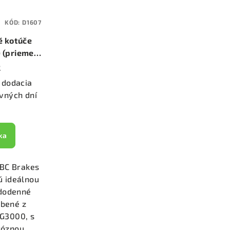
KÓD:
D1607
é kotúče
 (priemer
)
2
 dodacia
vných dní
ka
EBC Brakes
ú ideálnou
ždodenné
obené z
y G3000, s
róznou