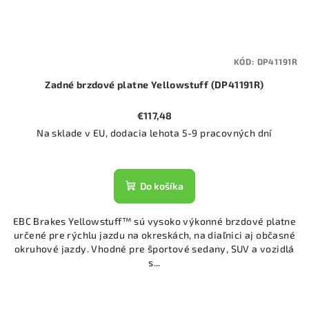
KÓD:
DP41191R
Zadné brzdové platne Yellowstuff (DP41191R)
€117,48
Na sklade v EU, dodacia lehota 5-9 pracovných dní
Do košíka
EBC Brakes Yellowstuff™ sú vysoko výkonné brzdové platne
určené pre rýchlu jazdu na okreskách, na diaľnici aj občasné
okruhové jazdy. Vhodné pre športové sedany, SUV a vozidlá
s...