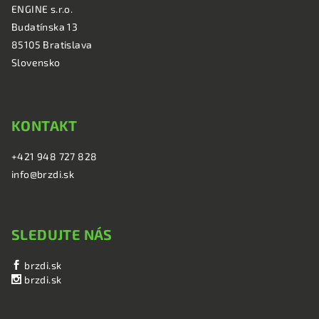
ä
ENGINE s.r.o.
t
Budatínska 13
i
85105 Bratislava
e
Slovensko
KONTAKT
+421 948 727 828
info@brzdi.sk
SLEDUJTE NÁS
brzdi.sk
brzdi.sk