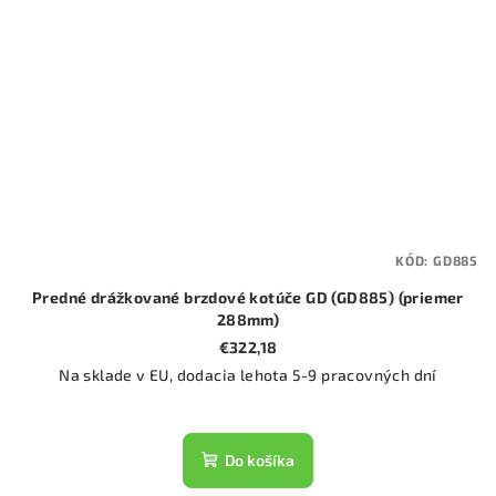
KÓD:
GD885
Predné drážkované brzdové kotúče GD (GD885) (priemer
288mm)
€322,18
Na sklade v EU, dodacia lehota 5-9 pracovných dní
Do košíka