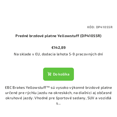
KÓD:
DP41055R
Predné brzdové platne Yellowstuff (DP41055R)
€142,89
Na sklade v EU, dodacia lehota 5-9 pracovných dní
Do košíka
EBC Brakes Yellowstuff™ sú vysoko výkonné brzdové platne
určené pre rýchlu jazdu na okreskách, na diaľnici aj občasné
okruhové jazdy. Vhodné pre športové sedany, SUV a vozidlá
s...