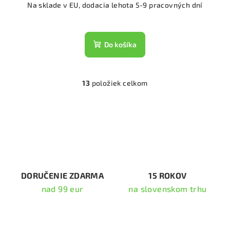
Na sklade v EU, dodacia lehota 5-9 pracovných dní
Do košíka
13
položiek celkom
O
v
l
á
d
a
c
i
DORUČENIE ZDARMA
15 ROKOV
e
nad 99 eur
na slovenskom trhu
p
r
v
k