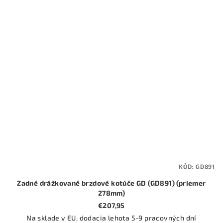
KÓD:
GD891
Zadné drážkované brzdové kotúče GD (GD891) (priemer
278mm)
€207,95
Na sklade v EU, dodacia lehota 5-9 pracovných dní