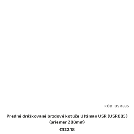
KÓD:
USR885
Predné drážkované brzdové kotúče Ultimax USR (USR885)
(priemer 288mm)
€322,18