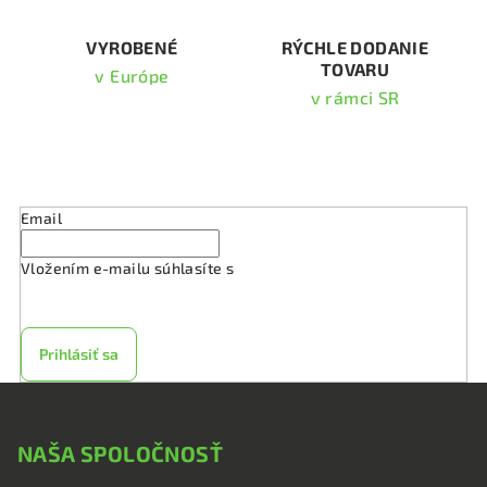
y
v
VYROBENÉ
RÝCHLE DODANIE
TOVARU
ý
v Európe
p
v rámci SR
i
s
Odoberať newsletter
u
Email
Vložením e-mailu súhlasíte s
podmienkami ochrany
osobných údajov
Prihlásiť sa
Z
á
NAŠA SPOLOČNOSŤ
p