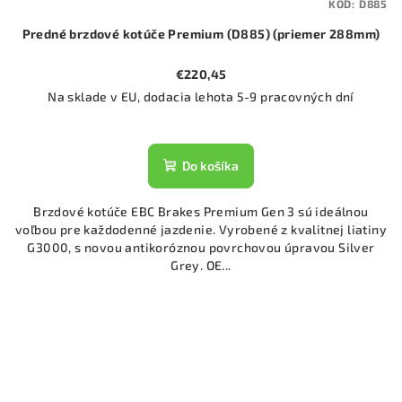
KÓD:
D885
Predné brzdové kotúče Premium (D885) (priemer 288mm)
€220,45
Na sklade v EU, dodacia lehota 5-9 pracovných dní
Do košíka
Brzdové kotúče EBC Brakes Premium Gen 3 sú ideálnou
voľbou pre každodenné jazdenie. Vyrobené z kvalitnej liatiny
G3000, s novou antikoróznou povrchovou úpravou Silver
Grey. OE...