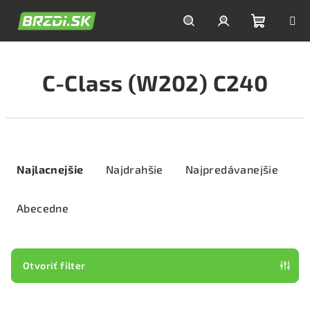
Prejsť
na
obsah
Nákupn
Hľadať
Prihlásenie
C-Class (W202) C240
košík
R
a
Najlacnejšie
Najdrahšie
Najpredávanejšie
d
e
Abecedne
n
i
e
Otvoriť filter
p
V
r