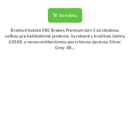
Do košíka
Brzdové kotúče EBC Brakes Premium Gen 3 sú ideálnou
voľbou pre každodenné jazdenie. Vyrobené z kvalitnej liatiny
G3000, s novou antikoróznou povrchovou úpravou Silver
Grey. OE...