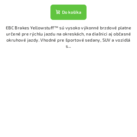
Do košíka
EBC Brakes Yellowstuff™ sú vysoko výkonné brzdové platne
určené pre rýchlu jazdu na okreskách, na diaľnici aj občasné
okruhové jazdy. Vhodné pre športové sedany, SUV a vozidlá
s...