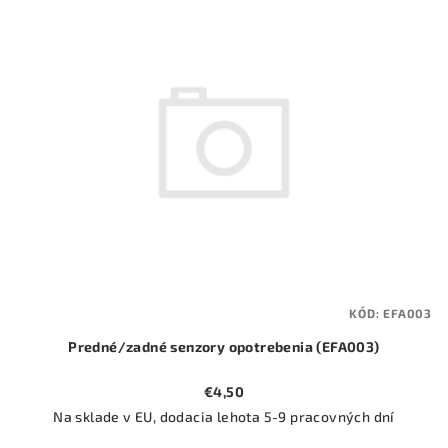
ý
o
p
d
i
u
s
k
p
t
r
o
o
v
d
u
k
t
KÓD:
EFA003
o
Predné/zadné senzory opotrebenia (EFA003)
v
€4,50
Na sklade v EU, dodacia lehota 5-9 pracovných dní