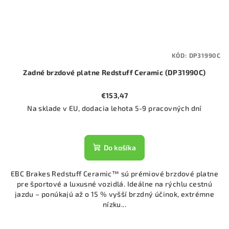
KÓD:
DP31990C
Zadné brzdové platne Redstuff Ceramic (DP31990C)
€153,47
Na sklade v EU, dodacia lehota 5-9 pracovných dní
Do košíka
EBC Brakes Redstuff Ceramic™ sú prémiové brzdové platne
pre športové a luxusné vozidlá. Ideálne na rýchlu cestnú
jazdu – ponúkajú až o 15 % vyšší brzdný účinok, extrémne
nízku...