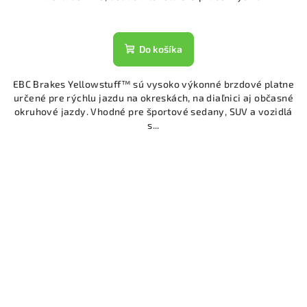
Do košíka
EBC Brakes Yellowstuff™ sú vysoko výkonné brzdové platne
určené pre rýchlu jazdu na okreskách, na diaľnici aj občasné
okruhové jazdy. Vhodné pre športové sedany, SUV a vozidlá
s...