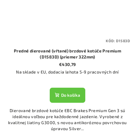
KÓD:
D1583D
Predné dierované (vŕtané) brzdové kotúče Premium
(D1583D) (priemer 322mm)
€430,79
Na sklade v EU, dodacia lehota 5-9 pracovných dní
Do košíka
Dierované brzdové kotúče EBC Brakes Premium Gen 3 sú
ideálnou voľbou pre každodenné jazdenie. Vyrobené z
kvalitnej liatiny G3000, s novou antikoróznou povrchovou
úpravou Silver...