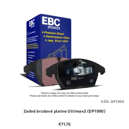
p
V
r
ý
o
p
d
i
u
s
k
p
t
r
o
o
v
d
u
k
t
KÓD:
DP1990
o
Zadné brzdové platne Ultimax2 (DP1990)
v
€71,76