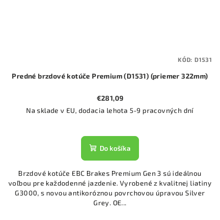
KÓD:
D1531
Predné brzdové kotúče Premium (D1531) (priemer 322mm)
€281,09
Na sklade v EU, dodacia lehota 5-9 pracovných dní
Do košíka
Brzdové kotúče EBC Brakes Premium Gen 3 sú ideálnou
voľbou pre každodenné jazdenie. Vyrobené z kvalitnej liatiny
G3000, s novou antikoróznou povrchovou úpravou Silver
Grey. OE...