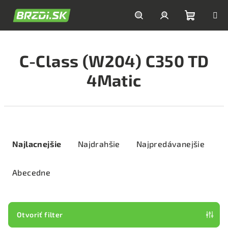
Prejsť
na
obsah
Nákupn
Hľadať
Prihlásenie
C-Class (W204) C350 TD
košík
4Matic
R
a
Najlacnejšie
Najdrahšie
Najpredávanejšie
d
e
Abecedne
n
i
e
Otvoriť filter