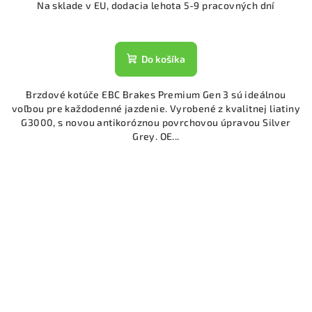
Na sklade v EU, dodacia lehota 5-9 pracovných dní
Do košíka
Brzdové kotúče EBC Brakes Premium Gen 3 sú ideálnou
voľbou pre každodenné jazdenie. Vyrobené z kvalitnej liatiny
G3000, s novou antikoróznou povrchovou úpravou Silver
Grey. OE...