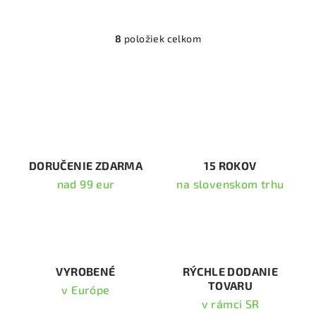
8
položiek celkom
O
v
l
á
d
a
c
i
DORUČENIE ZDARMA
15 ROKOV
e
nad 99 eur
na slovenskom trhu
p
r
v
k
y
v
VYROBENÉ
RÝCHLE DODANIE
TOVARU
ý
v Európe
p
v rámci SR