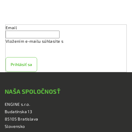
i
s
Odoberať newsletter
u
Email
Vložením e-mailu súhlasíte s
podmienkami ochrany
osobných údajov
Prihlásiť sa
Z
á
NAŠA SPOLOČNOSŤ
p
ä
ENGINE s.r.o.
t
Budatínska 13
i
85105 Bratislava
e
Slovensko