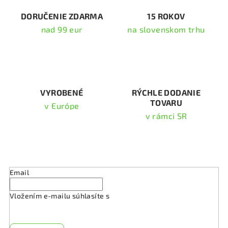
i
DORUČENIE ZDARMA
15 ROKOV
e
nad 99 eur
na slovenskom trhu
p
r
v
k
y
v
VYROBENÉ
RÝCHLE DODANIE
TOVARU
ý
v Európe
p
v rámci SR
i
s
Odoberať newsletter
u
Email
Vložením e-mailu súhlasíte s
podmienkami ochrany
osobných údajov