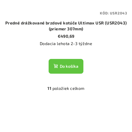
KÓD:
USR2043
Predné drážkované brzdové kotúče Ultimax USR (USR2043)
(priemer 307mm)
€490,69
Dodacia lehota 2-3 týždne
Do košíka
11
položiek celkom
O
v
l
á
d
a
c