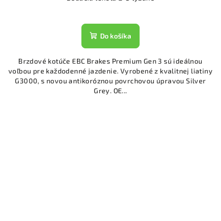
Do košíka
Brzdové kotúče EBC Brakes Premium Gen 3 sú ideálnou
voľbou pre každodenné jazdenie. Vyrobené z kvalitnej liatiny
G3000, s novou antikoróznou povrchovou úpravou Silver
Grey. OE...