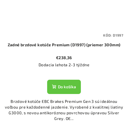
KÓD:
D1997
Zadné brzdové kotúče Premium (D1997) (priemer 300mm)
€238,36
Dodacia lehota 2-3 týždne
Do košíka
Brzdové kotúče EBC Brakes Premium Gen 3 sú ideálnou
voľbou pre každodenné jazdenie. Vyrobené z kvalitnej liatiny
G3000, s novou antikoróznou povrchovou úpravou Silver
Grey. OE...