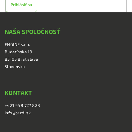
Prihlásiť sa
Z
á
NAŠA SPOLOČNOSŤ
p
ä
ENGINE s.r.o.
t
Budatínska 13
i
85105 Bratislava
e
Slovensko
KONTAKT
+421 948 727 828
info@brzdi.sk