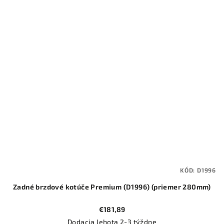
KÓD:
D1996
Zadné brzdové kotúče Premium (D1996) (priemer 280mm)
€181,89
Dodacia lehota 2-3 týždne