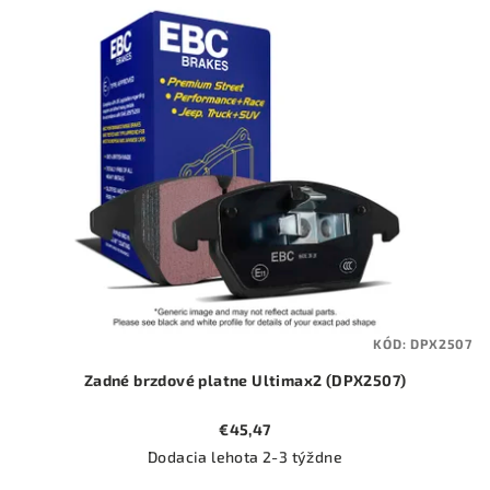
ý
o
p
d
i
u
s
k
p
t
r
o
o
v
d
u
k
t
KÓD:
DPX2507
o
Zadné brzdové platne Ultimax2 (DPX2507)
v
€45,47
Dodacia lehota 2-3 týždne