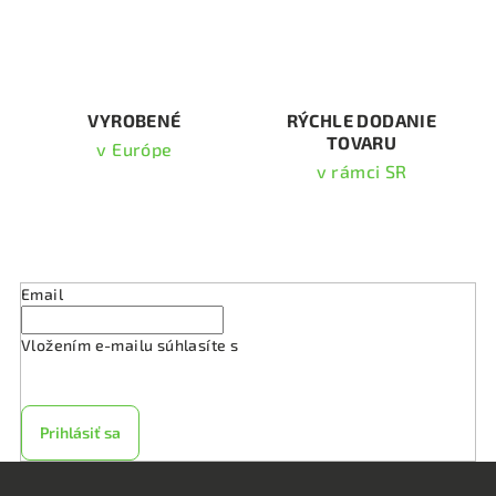
r
v
k
y
v
VYROBENÉ
RÝCHLE DODANIE
TOVARU
ý
v Európe
p
v rámci SR
i
s
Odoberať newsletter
u
Email
Vložením e-mailu súhlasíte s
podmienkami ochrany
osobných údajov
Prihlásiť sa
Z