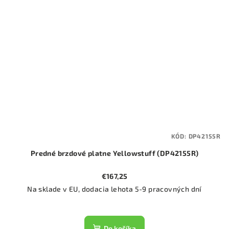
KÓD:
DP42155R
Predné brzdové platne Yellowstuff (DP42155R)
€167,25
Na sklade v EU, dodacia lehota 5-9 pracovných dní
Do košíka