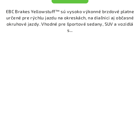
EBC Brakes Yellowstuff™ sú vysoko výkonné brzdové platne
určené pre rýchlu jazdu na okreskách, na diaľnici aj občasné
okruhové jazdy. Vhodné pre športové sedany, SUV a vozidlá
s...