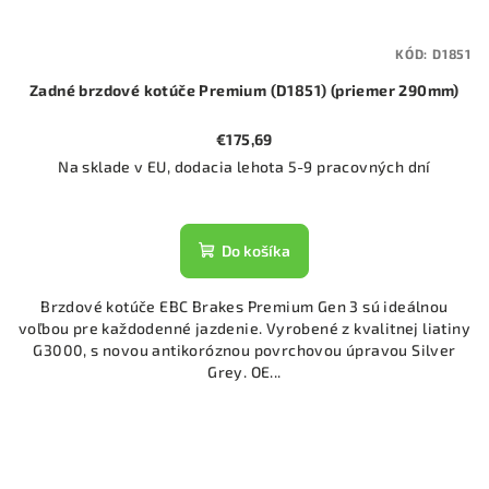
KÓD:
D1851
Zadné brzdové kotúče Premium (D1851) (priemer 290mm)
€175,69
Na sklade v EU, dodacia lehota 5-9 pracovných dní
Do košíka
Brzdové kotúče EBC Brakes Premium Gen 3 sú ideálnou
voľbou pre každodenné jazdenie. Vyrobené z kvalitnej liatiny
G3000, s novou antikoróznou povrchovou úpravou Silver
Grey. OE...