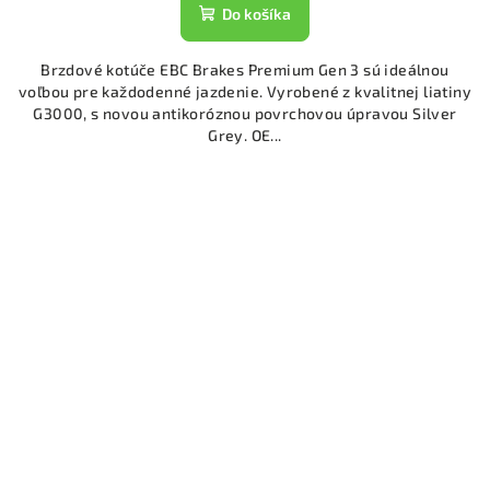
Do košíka
Brzdové kotúče EBC Brakes Premium Gen 3 sú ideálnou
voľbou pre každodenné jazdenie. Vyrobené z kvalitnej liatiny
G3000, s novou antikoróznou povrchovou úpravou Silver
Grey. OE...