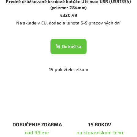
Predné drážkované brzdové kotúče Ultimax USR (USR1354)
(priemer 284mm)
€320,49
Na sklade v EU, dodacia lehota 5-9 pracovných dní
Do košíka
14
položiek celkom
O
v
l
á
d
a
c
i
DORUČENIE ZDARMA
15 ROKOV
e
nad 99 eur
na slovenskom trhu
p