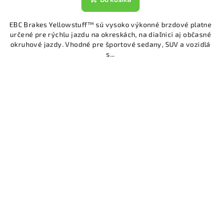
EBC Brakes Yellowstuff™ sú vysoko výkonné brzdové platne
určené pre rýchlu jazdu na okreskách, na diaľnici aj občasné
okruhové jazdy. Vhodné pre športové sedany, SUV a vozidlá
s...