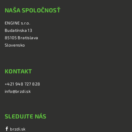
á
NAŠA SPOLOČNOSŤ
p
ä
ENGINE s.r.o.
t
Budatínska 13
i
85105 Bratislava
e
Slovensko
KONTAKT
+421 948 727 828
info@brzdi.sk
SLEDUJTE NÁS
brzdi.sk