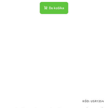
Do košíka
KÓD:
USR1354