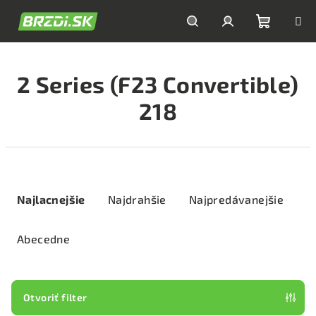
Prejsť
na
obsah
Nákupn
Hľadať
Prihlásenie
2 Series (F23 Convertible)
košík
218
R
a
Najlacnejšie
Najdrahšie
Najpredávanejšie
d
e
Abecedne
n
i
e
Otvoriť filter