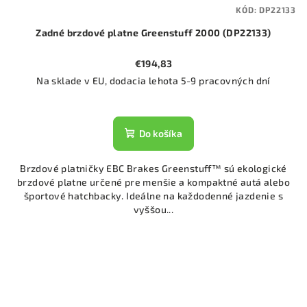
KÓD:
DP22133
Zadné brzdové platne Greenstuff 2000 (DP22133)
€194,83
Na sklade v EU, dodacia lehota 5-9 pracovných dní
Do košíka
Brzdové platničky EBC Brakes Greenstuff™ sú ekologické
brzdové platne určené pre menšie a kompaktné autá alebo
športové hatchbacky. Ideálne na každodenné jazdenie s
vyššou...