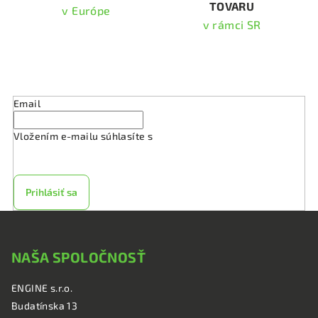
TOVARU
ý
v Európe
p
v rámci SR
i
s
Odoberať newsletter
u
Email
Vložením e-mailu súhlasíte s
podmienkami ochrany
osobných údajov
Prihlásiť sa
Z
á
NAŠA SPOLOČNOSŤ
p
ä
ENGINE s.r.o.
t
Budatínska 13