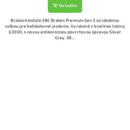
Do košíka
Brzdové kotúče EBC Brakes Premium Gen 3 sú ideálnou
voľbou pre každodenné jazdenie. Vyrobené z kvalitnej liatiny
G3000, s novou antikoróznou povrchovou úpravou Silver
Grey. OE...