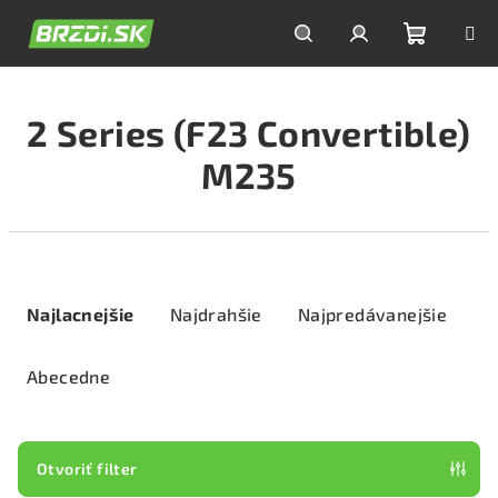
Prejsť
na
obsah
Nákupn
Hľadať
Prihlásenie
2 Series (F23 Convertible)
košík
M235
R
a
Najlacnejšie
Najdrahšie
Najpredávanejšie
d
e
Abecedne
n
i
e
Otvoriť filter