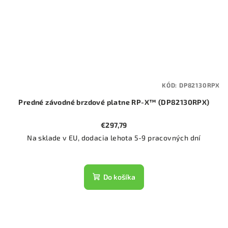
KÓD:
DP82130RPX
Predné závodné brzdové platne RP-X™ (DP82130RPX)
€297,79
Na sklade v EU, dodacia lehota 5-9 pracovných dní
Do košíka