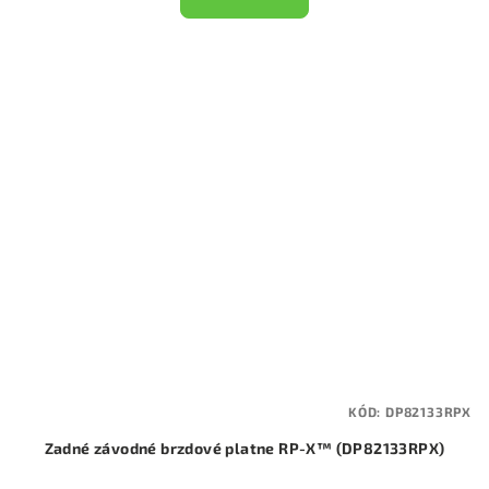
KÓD:
DP82133RPX
Zadné závodné brzdové platne RP-X™ (DP82133RPX)