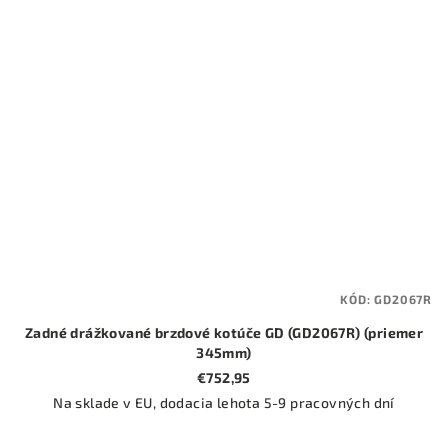
KÓD:
GD2067R
Zadné drážkované brzdové kotúče GD (GD2067R) (priemer
345mm)
€752,95
Na sklade v EU, dodacia lehota 5-9 pracovných dní