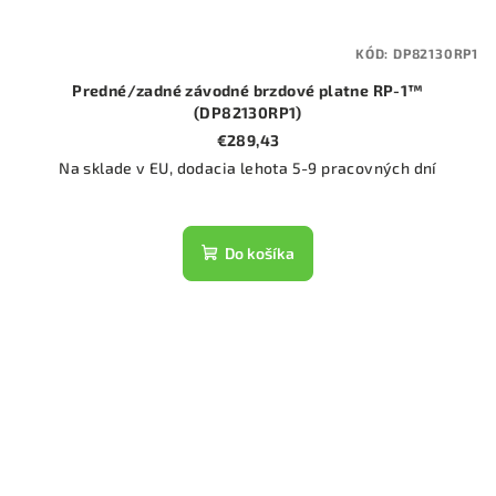
KÓD:
DP82130RP1
Predné/zadné závodné brzdové platne RP-1™
(DP82130RP1)
€289,43
Na sklade v EU, dodacia lehota 5-9 pracovných dní
Do košíka