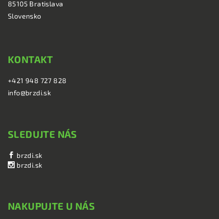
i
85105 Bratislava
e
Slovensko
KONTAKT
+421 948 727 828
info@brzdi.sk
SLEDUJTE NÁS
brzdi.sk
brzdi.sk
NAKUPUJTE U NÁS