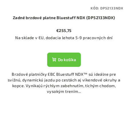
KÓD:
DP52133NDX
Zadné brzdové platne Bluestuff NDX (DP52133NDX)
€255,75
Na sklade v EU, dodacia lehota 5-9 pracovných dní
Do košíka
Brzdové platničky EBC Bluestuff NDX™ sú ideálne pre
svižnú, dynamickú jazdu po cestách aj víkendové okruhy a
kopce. Vynikajú rýchlym zabehnutím, tichým chodom,
vysokým trením...