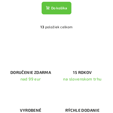
Do košíka
13
položiek celkom
O
v
l
á
d
a
c
i
DORUČENIE ZDARMA
15 ROKOV
e
nad 99 eur
na slovenskom trhu
p
r
v
k
y
v
VYROBENÉ
RÝCHLE DODANIE