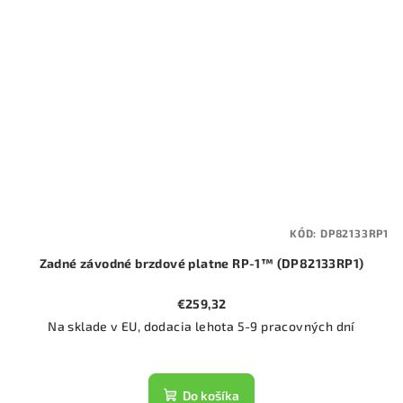
KÓD:
DP82133RP1
Zadné závodné brzdové platne RP-1™ (DP82133RP1)
€259,32
Na sklade v EU, dodacia lehota 5-9 pracovných dní
Do košíka