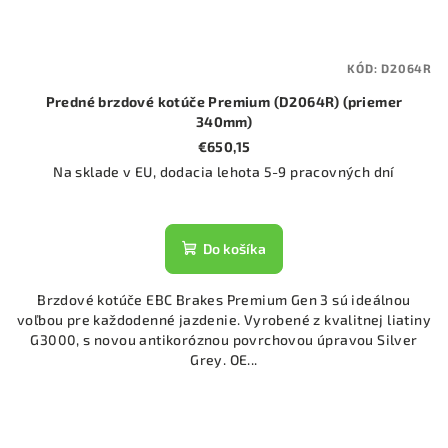
KÓD:
D2064R
Predné brzdové kotúče Premium (D2064R) (priemer
340mm)
€650,15
Na sklade v EU, dodacia lehota 5-9 pracovných dní
Do košíka
Brzdové kotúče EBC Brakes Premium Gen 3 sú ideálnou
voľbou pre každodenné jazdenie. Vyrobené z kvalitnej liatiny
G3000, s novou antikoróznou povrchovou úpravou Silver
Grey. OE...