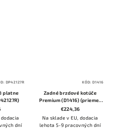
ÓD:
DP42127R
KÓD:
D1416
é platne
Zadné brzdové kotúče
P42127R)
Premium (D1416) (priemer
310mm)
6
€224,36
 dodacia
Na sklade v EU, dodacia
vných dní
lehota 5-9 pracovných dní