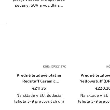
sedany, SUV a vozidlá s...
1184)
KÓD:
DP32127C
K
Predné brzdové platne
Predné brzdov
Redstuff Ceramic
Yellowstuff (D
(DP32127C)
€211,76
€220,2
Na sklade v EU, dodacia
Na sklade v EU,
lehota 5-9 pracovných dní
lehota 5-9 praco