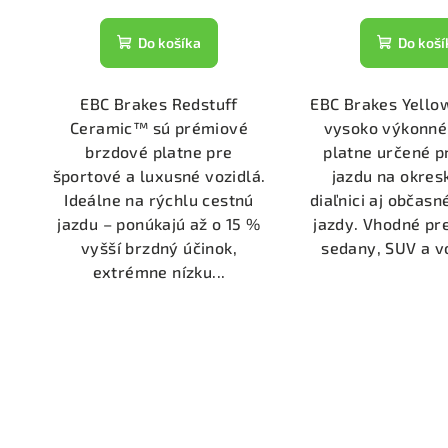
Do košíka
Do koší
EBC Brakes Redstuff
EBC Brakes Yello
Ceramic™ sú prémiové
vysoko výkonné
brzdové platne pre
platne určené p
športové a luxusné vozidlá.
jazdu na okres
Ideálne na rýchlu cestnú
diaľnici aj občas
jazdu – ponúkajú až o 15 %
jazdy. Vhodné pr
vyšší brzdný účinok,
sedany, SUV a vo
extrémne nízku...