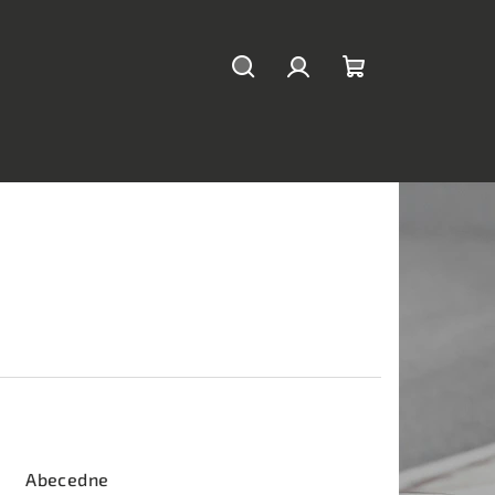
Hľadať
Prihlásenie
Nákupný
košík
Abecedne