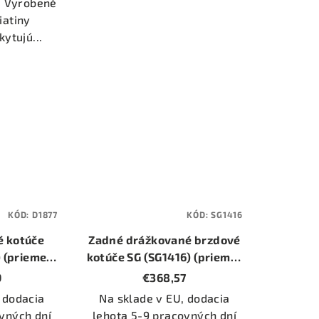
. Vyrobené
iatiny
kytujú...
KÓD:
D1877
KÓD:
SG1416
é kotúče
Zadné drážkované brzdové
 (priemer
kotúče SG (SG1416) (priemer
)
310mm)
9
€368,57
 dodacia
Na sklade v EU, dodacia
vných dní
lehota 5-9 pracovných dní