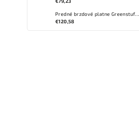
€79,23
Predné brzdové platne Greenstuff 2000 (DP2
€120,58