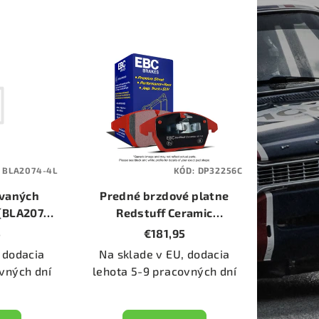
:
BLA2074-4L
KÓD:
DP32256C
ovaných
Predné brzdové platne
 (BLA2074-
Redstuff Ceramic
(DP32256C)
5
€181,95
 dodacia
Na sklade v EU, dodacia
vných dní
lehota 5-9 pracovných dní