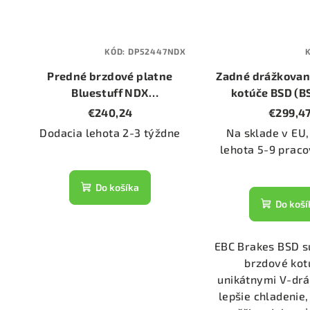
KÓD:
DP52447NDX
Predné brzdové platne
Zadné drážkovan
Bluestuff NDX
kotúče BSD (B
(DP52447NDX)
(priemer 3
€240,24
€299,4
Dodacia lehota 2-3 týždne
Na sklade v EU,
lehota 5-9 praco
Do košíka
Do koší
EBC Brakes BSD s
brzdové kot
unikátnymi V-dr
lepšie chladenie,