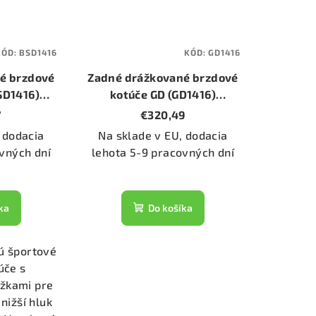
KÓD:
BSD1416
KÓD:
GD1416
é brzdové
Zadné drážkované brzdové
SD1416)
kotúče GD (GD1416)
10mm)
(priemer 310mm)
7
€320,49
 dodacia
Na sklade v EU, dodacia
vných dní
lehota 5-9 pracovných dní
ka
Do košíka
ú športové
úče s
ážkami pre
 nižší hluk