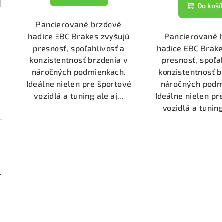
t
k
Do koší
o
t
Pancierované brzdové
hadice EBC Brakes zvyšujú
Pancierované 
v
o
presnosť, spoľahlivosť a
hadice EBC Brake
v
konzistentnosť brzdenia v
presnosť, spoľa
náročných podmienkach.
konzistentnosť b
Ideálne nielen pre športové
náročných podm
vozidlá a tuning ale aj...
Ideálne nielen pr
vozidlá a tuning 
000 (DP23074)
1911)