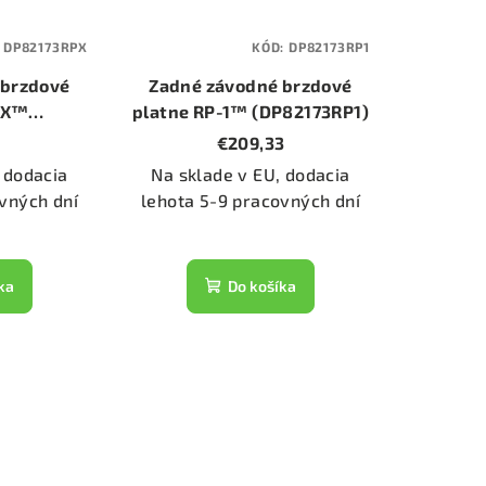
:
DP82173RPX
KÓD:
DP82173RP1
 brzdové
Zadné závodné brzdové
-X™
platne RP-1™ (DP82173RP1)
PX)
€209,33
 dodacia
Na sklade v EU, dodacia
vných dní
lehota 5-9 pracovných dní
ka
Do košíka