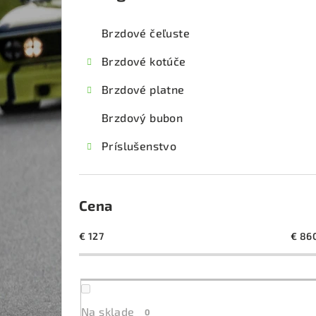
kategórie
č
Brzdové čeľuste
n
Brzdové kotúče
ý
Brzdové platne
p
Brzdový bubon
a
Príslušenstvo
n
e
l
Cena
€
127
€
86
Na sklade
0