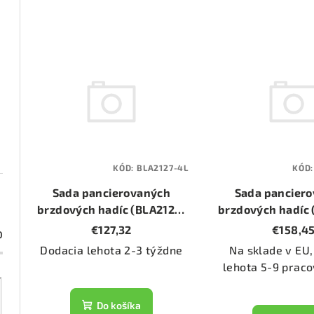
d
e
V
n
ý
i
p
e
i
p
s
KÓD:
BLA2127-4L
KÓD
r
p
Sada pancierovaných
Sada pancier
o
brzdových hadíc (BLA2127-
brzdových hadíc
r
4L)
4L)
€127,32
€158,4
d
0
o
Dodacia lehota 2-3 týždne
Na sklade v EU,
u
d
lehota 5-9 praco
k
u
Do košíka