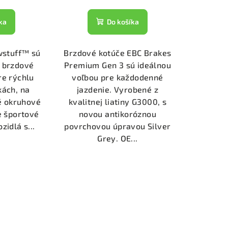
ka
Do košíka
wstuff™ sú
Brzdové kotúče EBC Brakes
 brzdové
Premium Gen 3 sú ideálnou
re rýchlu
voľbou pre každodenné
kách, na
jazdenie. Vyrobené z
né okruhové
kvalitnej liatiny G3000, s
e športové
novou antikoróznou
zidlá s...
povrchovou úpravou Silver
Grey. OE...