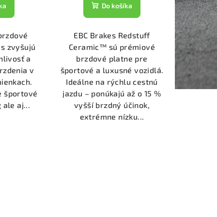
ka
Do košíka
brzdové
EBC Brakes Redstuff
s zvyšujú
Ceramic™ sú prémiové
hlivosť a
brzdové platne pre
rzdenia v
športové a luxusné vozidlá.
ienkach.
Ideálne na rýchlu cestnú
e športové
jazdu – ponúkajú až o 15 %
ale aj...
vyšší brzdný účinok,
extrémne nízku...