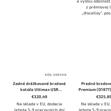
a vyššiu odolnosť
z prémiovej l
„discalloy“, pos
KÓD:
USR1416
Zadné drážkované brzdové
Predné brzdov
kotúče Ultimax USR
Premium (D1877)
(USR1416) (priemer 310mm)
340mm
€320,49
€325,8
Na sklade v EU, dodacia
Na sklade v EU,
lehota 5-9 pracovných dní
lehota 5-9 praco