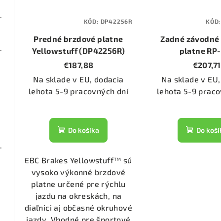
2000 (DP2675)
KÓD:
DP42256R
KÓD
Predné brzdové platne
Zadné závodné
2000 (DP2738)
Yellowstuff (DP42256R)
platne RP
(DP82173R
€187,88
€207,71
Na sklade v EU, dodacia
Na sklade v EU,
20/2)
lehota 5-9 pracovných dní
lehota 5-9 praco
2955)
Do košíka
Do koší
2000 (DP2528)
EBC Brakes Yellowstuff™ sú
vysoko výkonné brzdové
2892)
platne určené pre rýchlu
jazdu na okreskách, na
diaľnici aj občasné okruhové
1056)
jazdy. Vhodné pre športové