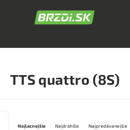
TTS quattro (8S)
R
Najlacnejšie
Najdrahšie
Najpredávanejšie
a