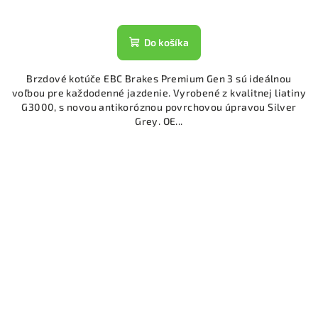
Do košíka
Brzdové kotúče EBC Brakes Premium Gen 3 sú ideálnou
voľbou pre každodenné jazdenie. Vyrobené z kvalitnej liatiny
G3000, s novou antikoróznou povrchovou úpravou Silver
Grey. OE...