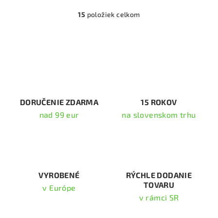
15
položiek celkom
O
v
l
á
d
a
c
i
DORUČENIE ZDARMA
15 ROKOV
e
nad 99 eur
na slovenskom trhu
p
r
v
k
y
v
VYROBENÉ
RÝCHLE DODANIE
TOVARU
ý
v Európe
p
v rámci SR
i