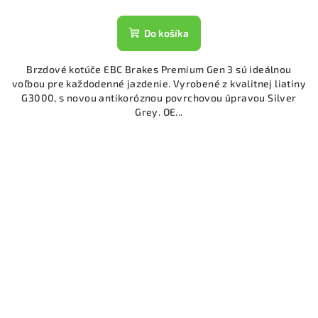
Do košíka
Brzdové kotúče EBC Brakes Premium Gen 3 sú ideálnou
voľbou pre každodenné jazdenie. Vyrobené z kvalitnej liatiny
G3000, s novou antikoróznou povrchovou úpravou Silver
Grey. OE...