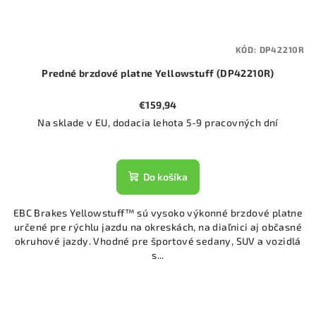
KÓD:
DP42210R
Predné brzdové platne Yellowstuff (DP42210R)
€159,94
Na sklade v EU, dodacia lehota 5-9 pracovných dní
Do košíka
EBC Brakes Yellowstuff™ sú vysoko výkonné brzdové platne
určené pre rýchlu jazdu na okreskách, na diaľnici aj občasné
okruhové jazdy. Vhodné pre športové sedany, SUV a vozidlá
s...