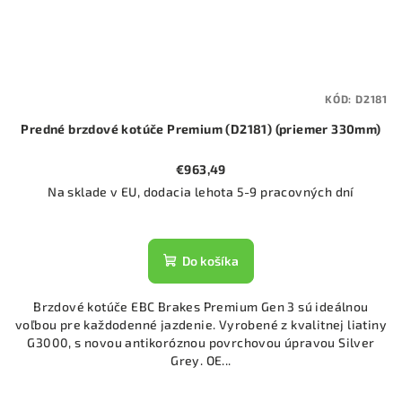
KÓD:
D2181
Predné brzdové kotúče Premium (D2181) (priemer 330mm)
€963,49
Na sklade v EU, dodacia lehota 5-9 pracovných dní
Do košíka
Brzdové kotúče EBC Brakes Premium Gen 3 sú ideálnou
voľbou pre každodenné jazdenie. Vyrobené z kvalitnej liatiny
G3000, s novou antikoróznou povrchovou úpravou Silver
Grey. OE...