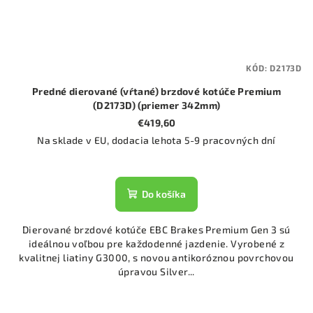
KÓD:
D2173D
Predné dierované (vŕtané) brzdové kotúče Premium
(D2173D) (priemer 342mm)
€419,60
Na sklade v EU, dodacia lehota 5-9 pracovných dní
Do košíka
Dierované brzdové kotúče EBC Brakes Premium Gen 3 sú
ideálnou voľbou pre každodenné jazdenie. Vyrobené z
kvalitnej liatiny G3000, s novou antikoróznou povrchovou
úpravou Silver...