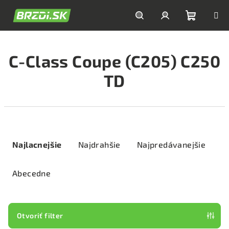
Prejsť
na
obsah
Nákupn
Hľadať
Prihlásenie
C-Class Coupe (C205) C250
košík
TD
R
a
Najlacnejšie
Najdrahšie
Najpredávanejšie
d
e
Abecedne
n
i
e
Otvoriť filter