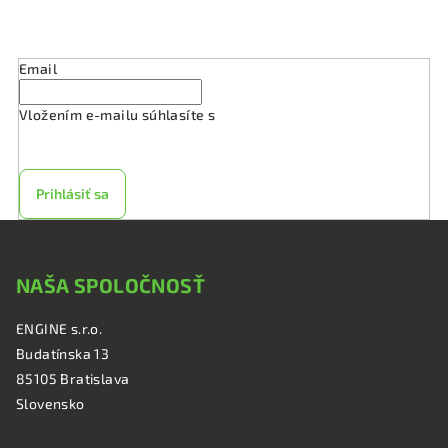
s
Odoberať newsletter
u
Email
Vložením e-mailu súhlasíte s
podmienkami ochrany
osobných údajov
Prihlásiť sa
Z
á
NAŠA SPOLOČNOSŤ
p
ä
ENGINE s.r.o.
t
Budatínska 13
i
85105 Bratislava
e
Slovensko