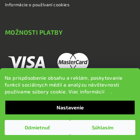
Informácie o používaní cookies
MOŽNOSTI PLATBY
Na prispôsobenie obsahu a reklám, poskytovanie
funkcií sociálnych médií a analýzu návštevnosti
používame súbory cookie. Viac informácií
tu
.
Nastavenie
Copyright 2026
brzdi.sk
. Všetky práva vyhradené.
Upraviť
nastavenie cookies
Odmietnuť
Súhlasím
Vytvoril Shoptet