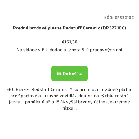
KÓD:
DP32210C
Predné brzdové platne Redstuff Ceramic (DP32210C)
€151,36
Na sklade v EU, dodacia lehota 5-9 pracovných dní
Do košíka
EBC Brakes Redstuff Ceramic™ sú prémiové brzdové platne
pre športové a luxusné vozidlá. Ideálne na rýchlu cestnú
jazdu – ponúkajú až o 15 % vyšší brzdný účinok, extrémne
nízku...