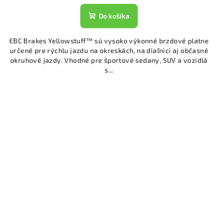
Do košíka
EBC Brakes Yellowstuff™ sú vysoko výkonné brzdové platne
určené pre rýchlu jazdu na okreskách, na diaľnici aj občasné
okruhové jazdy. Vhodné pre športové sedany, SUV a vozidlá
s...