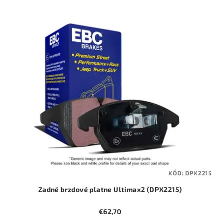
p
V
r
ý
o
p
d
i
u
s
k
p
t
r
o
o
v
d
u
k
t
KÓD:
DPX2215
o
Zadné brzdové platne Ultimax2 (DPX2215)
v
€62,70