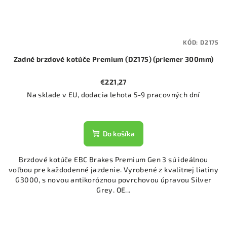
KÓD:
D2175
Zadné brzdové kotúče Premium (D2175) (priemer 300mm)
€221,27
Na sklade v EU, dodacia lehota 5-9 pracovných dní
Do košíka
Brzdové kotúče EBC Brakes Premium Gen 3 sú ideálnou
voľbou pre každodenné jazdenie. Vyrobené z kvalitnej liatiny
G3000, s novou antikoróznou povrchovou úpravou Silver
Grey. OE...