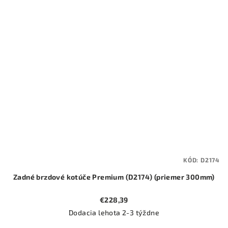
KÓD:
D2174
Zadné brzdové kotúče Premium (D2174) (priemer 300mm)
€228,39
Dodacia lehota 2-3 týždne