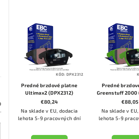
d
e
V
n
ý
i
p
e
i
p
s
KÓD:
DPX2312
r
p
Predné brzdové platne
Predné brzdov
o
r
Ultimax2 (DPX2312)
Greenstuff 2000
€80,24
€88,05
d
0
o
Na sklade v EU, dodacia
Na sklade v EU,
u
d
lehota 5-9 pracovných dní
lehota 5-9 praco
k
u