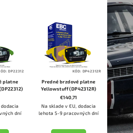
KÓD:
DP22312
KÓD:
DP42312R
é platne
Predné brzdové platne
 (DP22312)
Yellowstuff (DP42312R)
€140,71
 dodacia
Na sklade v EU, dodacia
vných dní
lehota 5-9 pracovných dní