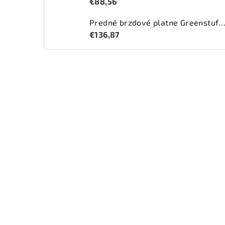
€88,56
Predné brzdové platne Greenstuff 2000 (DP2
€136,87