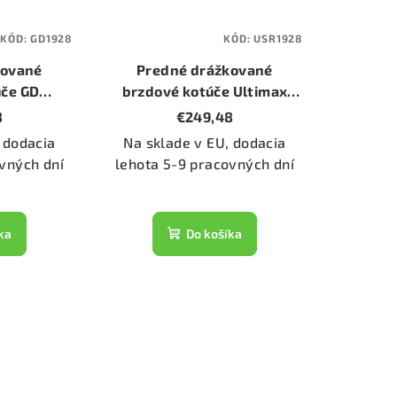
KÓD:
GD1928
KÓD:
USR1928
kované
Predné drážkované
úče GD
brzdové kotúče Ultimax
er 258mm)
USR (USR1928) (priemer
8
€249,48
258mm)
 dodacia
Na sklade v EU, dodacia
vných dní
lehota 5-9 pracovných dní
ka
Do košíka