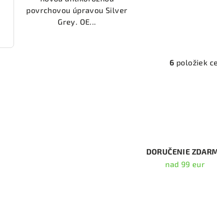
povrchovou úpravou Silver
Grey. OE...
2225)
6
položiek c
O
v
l
á
d
a
c
DORUČENIE ZDAR
i
nad 99 eur
e
p
Odober
r