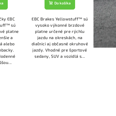
ka
Do košíka
čky EBC
EBC Brakes Yellowstuff™ sú
tuff™ sú
vysoko výkonné brzdové
vé platne
platne určené pre rýchlu
enšie a
jazdu na okreskách, na
á alebo
diaľnici aj občasné okruhové
hbacky.
jazdy. Vhodné pre športové
ždodenné
sedany, SUV a vozidlá s...
ššou...