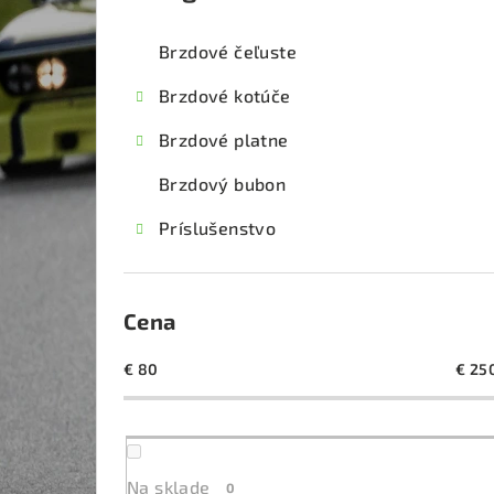
kategórie
č
Brzdové čeľuste
n
Brzdové kotúče
ý
Brzdové platne
p
Brzdový bubon
a
Príslušenstvo
n
e
l
Cena
€
80
€
25
Na sklade
0