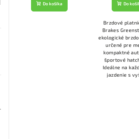
t
k
Do košíka
Do koší
o
t
v
Brzdové platni
o
Brakes Greens
v
ekologické brzdo
určené pre m
kompaktné aut
športové hatc
Ideálne na ka
jazdenie s vy
000 (DP21518)
2050)