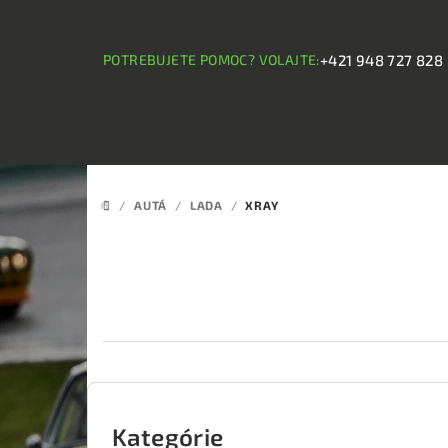
Prejsť
na
obsah
POTREBUJETE POMOC? VOLAJTE:
+421 948 727 828
/
AUTÁ
/
LADA
/
XRAY
DOMOV
B
o
Kategórie
Preskočiť