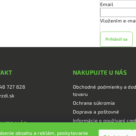
v
Email
k
y
Vložením e-mai
v
ý
Prihlásiť sa
p
i
s
u
TAKT
NAKUPUJTE U NÁS
48 727 828
Obchodné podmienky a dod
tovaru
rzdi.sk
Ochrana súkromia
Doprava a poštovné
Informácie o používaní coo
UJTE NÁS
obenie obsahu a reklám, poskytovanie