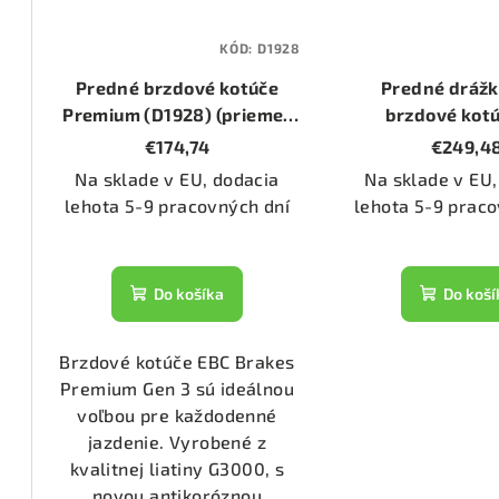
1555)
KÓD:
D1928
Predné brzdové kotúče
Predné dráž
3070)
Premium (D1928) (priemer
brzdové kot
258mm)
(GD1928) (priem
€174,74
€249,4
Na sklade v EU, dodacia
Na sklade v EU,
2286)
lehota 5-9 pracovných dní
lehota 5-9 praco
1476)
Do košíka
Do koší
1074)
Brzdové kotúče EBC Brakes
Premium Gen 3 sú ideálnou
1133)
voľbou pre každodenné
jazdenie. Vyrobené z
kvalitnej liatiny G3000, s
2800)
novou antikoróznou