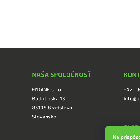
Z
á
NAŠA SPOLOČNOSŤ
KON
p
ä
ENGINE s.r.o.
+421 9
Budatínska 13
info@b
t
85105 Bratislava
i
Slovensko
e
SLED
Na prispôs