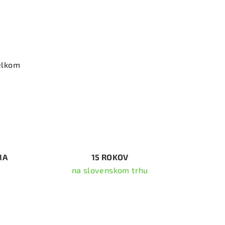
elkom
MA
15 ROKOV
na slovenskom trhu
ať newsletter