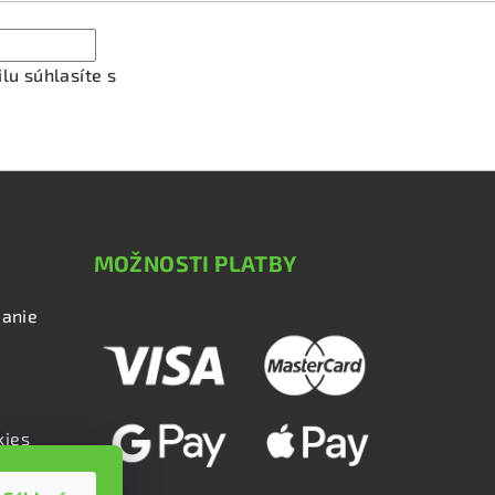
lu súhlasíte s
podmienkami ochrany osobných údajov
MOŽNOSTI PLATBY
anie
kies