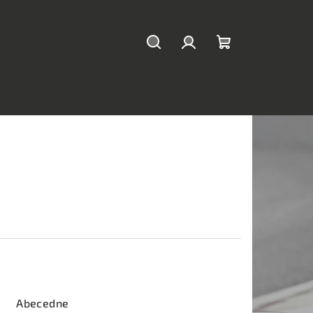
Hľadať
Prihlásenie
Nákupný
košík
Abecedne