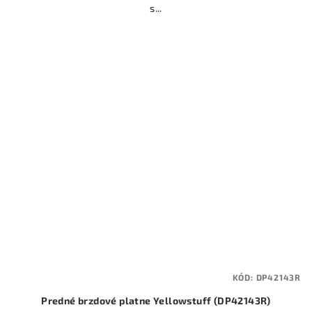
s...
KÓD:
DP42143R
Predné brzdové platne Yellowstuff (DP42143R)