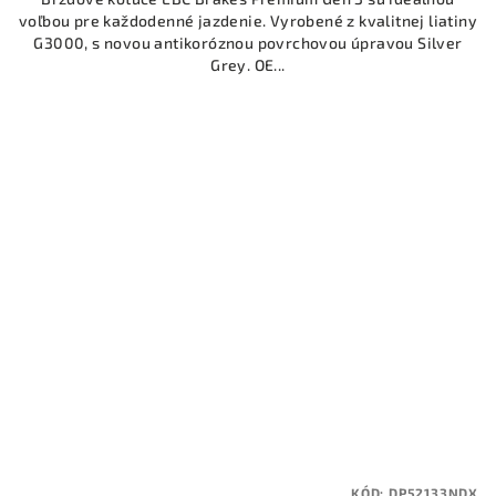
voľbou pre každodenné jazdenie. Vyrobené z kvalitnej liatiny
G3000, s novou antikoróznou povrchovou úpravou Silver
Grey. OE...
KÓD:
DP52133NDX