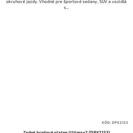
okruhové jazdy. Vhodné pre športové sedany, SUV a vozidlá
s...
KÓD:
DPX2133
Zadné brzdové platne Ultimax2 (DPX2133)