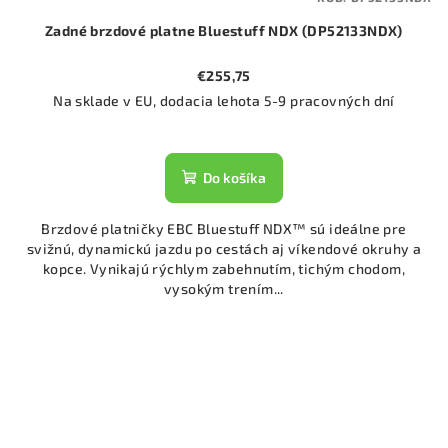
Zadné brzdové platne Bluestuff NDX (DP52133NDX)
€255,75
Na sklade v EU, dodacia lehota 5-9 pracovných dní
Do košíka
Brzdové platničky EBC Bluestuff NDX™ sú ideálne pre
svižnú, dynamickú jazdu po cestách aj víkendové okruhy a
kopce. Vynikajú rýchlym zabehnutím, tichým chodom,
vysokým trením...