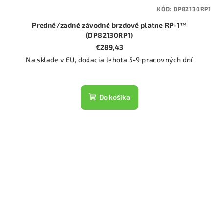
KÓD:
DP82130RP1
Predné/zadné závodné brzdové platne RP-1™
(DP82130RP1)
€289,43
Na sklade v EU, dodacia lehota 5-9 pracovných dní
Do košíka