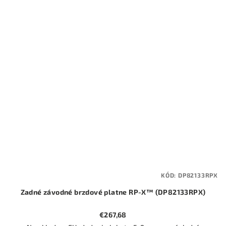
KÓD:
DP82133RPX
Zadné závodné brzdové platne RP-X™ (DP82133RPX)
€267,68