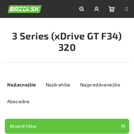
Prejsť
na
obsah
Nákupn
Hľadať
Prihlásenie
3 Series (xDrive GT F34)
košík
320
R
a
Najlacnejšie
Najdrahšie
Najpredávanejšie
d
e
Abecedne
n
i
e
Otvoriť filter