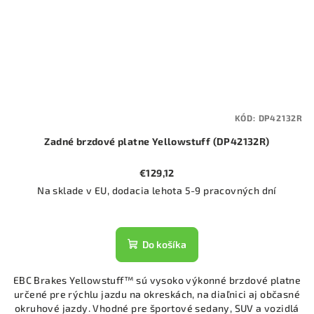
KÓD:
DP42132R
Zadné brzdové platne Yellowstuff (DP42132R)
€129,12
Na sklade v EU, dodacia lehota 5-9 pracovných dní
Do košíka
EBC Brakes Yellowstuff™ sú vysoko výkonné brzdové platne
určené pre rýchlu jazdu na okreskách, na diaľnici aj občasné
okruhové jazdy. Vhodné pre športové sedany, SUV a vozidlá