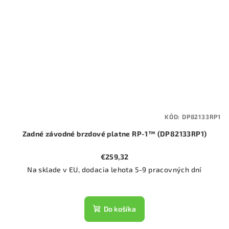
KÓD:
DP82133RP1
Zadné závodné brzdové platne RP-1™ (DP82133RP1)
€259,32
Na sklade v EU, dodacia lehota 5-9 pracovných dní
Do košíka