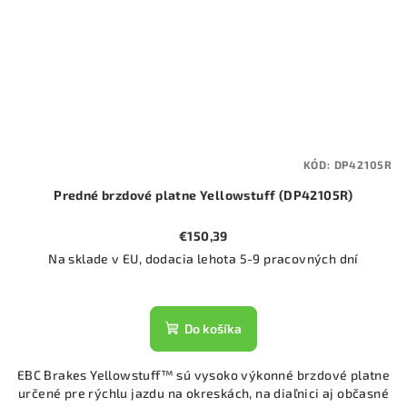
KÓD:
DP42105R
Predné brzdové platne Yellowstuff (DP42105R)
€150,39
Na sklade v EU, dodacia lehota 5-9 pracovných dní
Do košíka
EBC Brakes Yellowstuff™ sú vysoko výkonné brzdové platne
určené pre rýchlu jazdu na okreskách, na diaľnici aj občasné