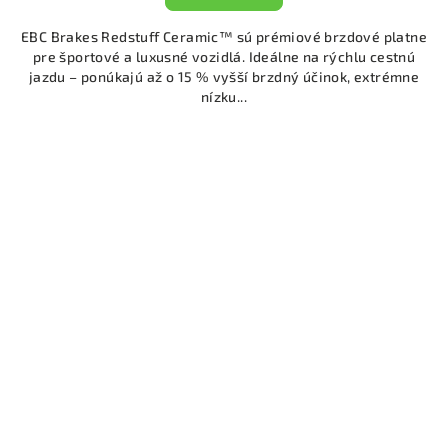
EBC Brakes Redstuff Ceramic™ sú prémiové brzdové platne
pre športové a luxusné vozidlá. Ideálne na rýchlu cestnú
jazdu – ponúkajú až o 15 % vyšší brzdný účinok, extrémne
nízku...