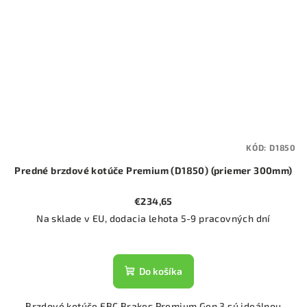
KÓD:
D1850
Predné brzdové kotúče Premium (D1850) (priemer 300mm)
€234,65
Na sklade v EU, dodacia lehota 5-9 pracovných dní
Do košíka
Brzdové kotúče EBC Brakes Premium Gen 3 sú ideálnou