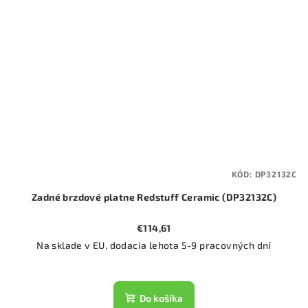
KÓD:
DP32132C
Zadné brzdové platne Redstuff Ceramic (DP32132C)
€114,61
Na sklade v EU, dodacia lehota 5-9 pracovných dní
Do košíka