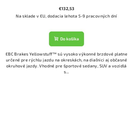
€132,53
Na sklade v EU, dodacia lehota 5-9 pracovných dní
Do košíka
EBC Brakes Yellowstuff™ sú vysoko výkonné brzdové platne
určené pre rýchlu jazdu na okreskách, na diaľnici aj občasné
okruhové jazdy. Vhodné pre športové sedany, SUV a vozidlá
s...