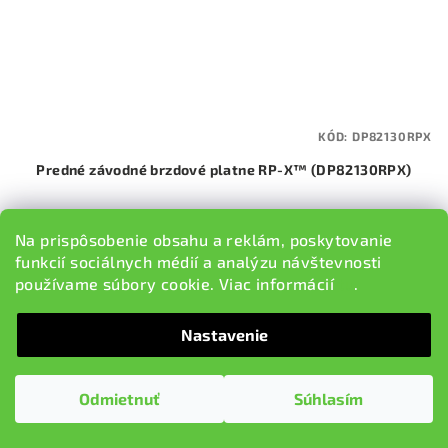
KÓD:
DP82130RPX
Predné závodné brzdové platne RP-X™ (DP82130RPX)
€297,79
Na prispôsobenie obsahu a reklám, poskytovanie
Na sklade v EU, dodacia lehota 5-9 pracovných dní
funkcií sociálnych médií a analýzu návštevnosti
používame súbory cookie. Viac informácií
tu
.
Do košíka
Nastavenie
Odmietnuť
Súhlasím