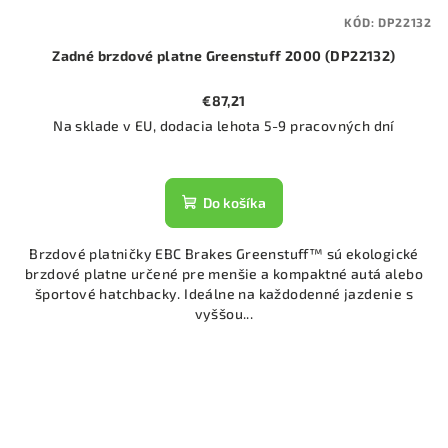
KÓD:
DP22132
Zadné brzdové platne Greenstuff 2000 (DP22132)
€87,21
Na sklade v EU, dodacia lehota 5-9 pracovných dní
Do košíka
Brzdové platničky EBC Brakes Greenstuff™ sú ekologické
brzdové platne určené pre menšie a kompaktné autá alebo
športové hatchbacky. Ideálne na každodenné jazdenie s
vyššou...