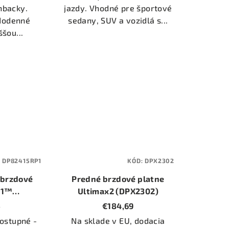
hbacky.
jazdy. Vhodné pre športové
ždodenné
sedany, SUV a vozidlá s...
ššou...
:
DP82415RP1
KÓD:
DPX2302
 brzdové
Predné brzdové platne
-1™
Ultimax2 (DPX2302)
P1)
5
€184,69
ostupné -
Na sklade v EU, dodacia