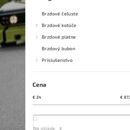
kategórie
č
Brzdové čeľuste
n
Brzdové kotúče
ý
Brzdové platne
p
Brzdový bubon
a
Príslušenstvo
n
e
l
Cena
€
24
€
87
Na sklade
0