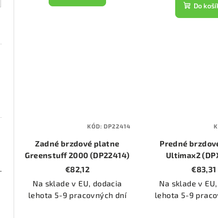
t
k
Do koší
o
t
v
o
v
KÓD:
DP22414
K
Zadné brzdové platne
Predné brzdov
Greenstuff 2000 (DP22414)
Ultimax2 (DP
000 (DP21518)
€82,12
€83,31
Na sklade v EU, dodacia
Na sklade v EU,
lehota 5-9 pracovných dní
lehota 5-9 praco
2050)