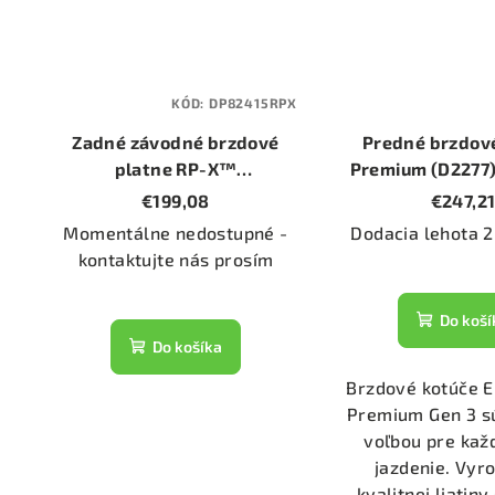
KÓD:
DP82415RPX
Zadné závodné brzdové
Predné brzdov
platne RP-X™
Premium (D2277)
(DP82415RPX)
294mm
€199,08
€247,2
Momentálne nedostupné -
Dodacia lehota 2
kontaktujte nás prosím
Do koší
Do košíka
Brzdové kotúče 
Premium Gen 3 s
voľbou pre ka
jazdenie. Vyr
kvalitnej liatin