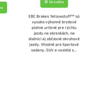
Do košíka
ka
EBC Brakes Yellowstuff™ sú
vysoko výkonné brzdové
platne určené pre rýchlu
jazdu na okreskách, na
diaľnici aj občasné okruhové
jazdy. Vhodné pre športové
sedany, SUV a vozidlá s...