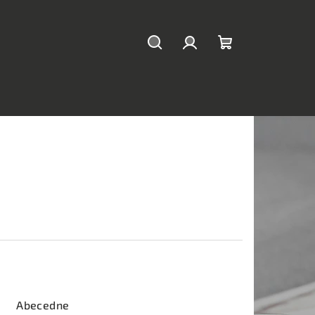
Hľadať
Prihlásenie
Nákupný
košík
Abecedne