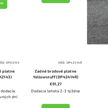
ka
ÓD:
DPX2143
KÓD:
DP42414R
é platne
Zadné brzdové platne
X2143)
Yellowstuff (DP42414R)
€91,27
 dodacia
Dodacia lehota 2-3 týždne
vných dní