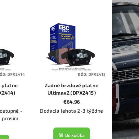
ÓD:
DPX2414
KÓD:
DPX2415
 platne
Zadné brzdové platne
X2414)
Ultimax2 (DPX2415)
€64,96
ostupné -
Dodacia lehota 2-3 týždne
s prosím
Do košíka