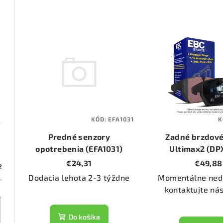
d
e
V
n
ý
i
p
e
i
p
s
KÓD:
EFA1031
K
r
p
Predné senzory
Zadné brzdové
o
opotrebenia (EFA1031)
r
Ultimax2 (DP
€24,31
€49,88
d
2
o
Dodacia lehota 2-3 týždne
Momentálne ned
u
d
kontaktujte ná
k
u
Do košíka