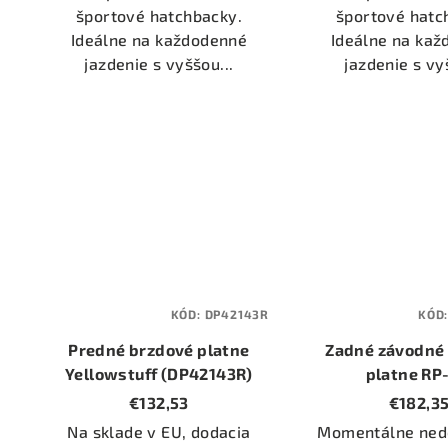
športové hatchbacky.
športové hatc
Ideálne na každodenné
Ideálne na ka
jazdenie s vyššou...
jazdenie s vy
KÓD:
DP42143R
KÓD
Predné brzdové platne
Zadné závodné
Yellowstuff (DP42143R)
platne RP
(DP82415R
€132,53
€182,3
Na sklade v EU, dodacia
Momentálne ned