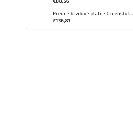
€88,56
Predné brzdové platne Greenstuff 2000 (DP2
€136,87