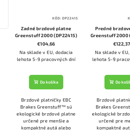
2225)
KÓD:
DP22415
Zadné brzdové platne
Predné brzdov
Greenstuff 2000 (DP22415)
Greenstuff 2000
€104,66
€122,3
Na sklade v EU, dodacia
Na sklade v EU,
lehota 5-9 pracovných dní
lehota 5-9 praco
Do košíka
Do koší
Brzdové platničky EBC
Brzdové platni
Brakes Greenstuff™ sú
Brakes Greens
ekologické brzdové platne
ekologické brzdo
určené pre menšie a
určené pre m
kompaktné autá alebo
kompaktné aut