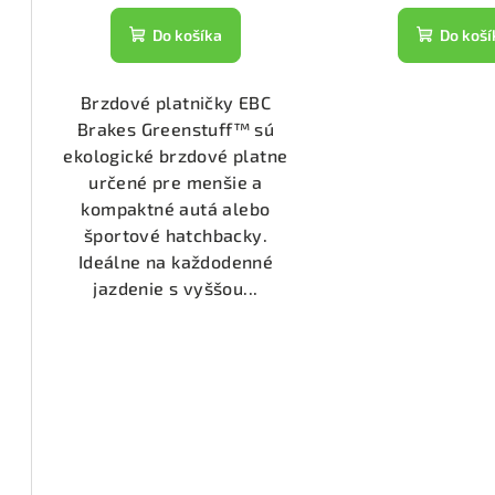
1555)
Do košíka
Do koší
Brzdové platničky EBC
3070)
Brakes Greenstuff™ sú
ekologické brzdové platne
2286)
určené pre menšie a
kompaktné autá alebo
športové hatchbacky.
1476)
Ideálne na každodenné
jazdenie s vyššou...
1074)
1133)
2800)