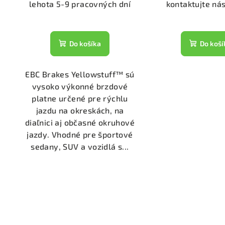
lehota 5-9 pracovných dní
kontaktujte ná
Do košíka
Do koší
EBC Brakes Yellowstuff™ sú
vysoko výkonné brzdové
platne určené pre rýchlu
jazdu na okreskách, na
diaľnici aj občasné okruhové
jazdy. Vhodné pre športové
sedany, SUV a vozidlá s...