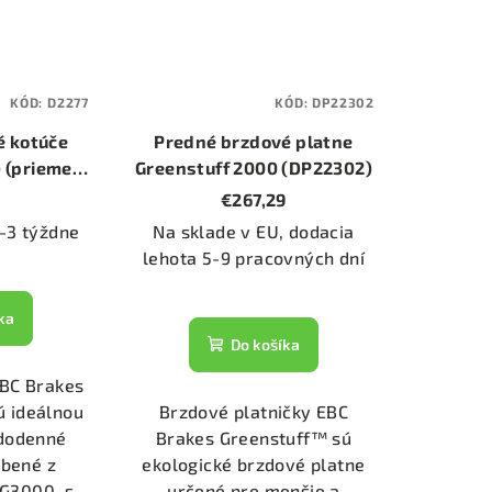
KÓD:
D2277
KÓD:
DP22302
é kotúče
Predné brzdové platne
 (priemer
Greenstuff 2000 (DP22302)
)
1
€267,29
-3 týždne
Na sklade v EU, dodacia
lehota 5-9 pracovných dní
ka
Do košíka
EBC Brakes
ú ideálnou
Brzdové platničky EBC
ždodenné
Brakes Greenstuff™ sú
obené z
ekologické brzdové platne
y G3000, s
určené pre menšie a