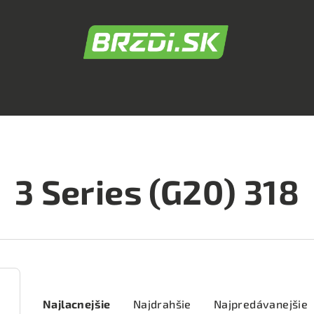
3 Series (G20) 318
R
Najlacnejšie
Najdrahšie
Najpredávanejšie
a