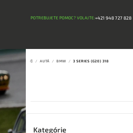
Prejsť
na
obsah
POTREBUJETE POMOC? VOLAJTE:
+421 948 727 828
/
AUTÁ
/
BMW
/
3 SERIES (G20) 318
DOMOV
B
o
Kategórie
Preskočiť