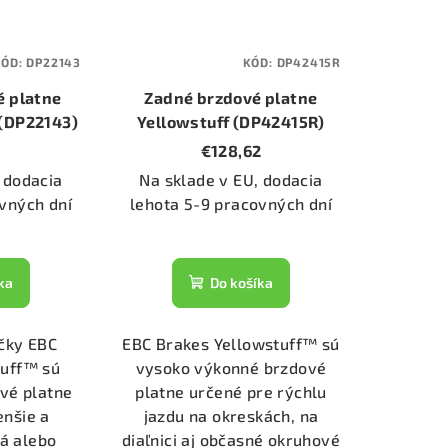
KÓD:
DP22143
KÓD:
DP42415R
é platne
Zadné brzdové platne
 (DP22143)
Yellowstuff (DP42415R)
7
€128,62
 dodacia
Na sklade v EU, dodacia
vných dní
lehota 5-9 pracovných dní
ka
Do košíka
čky EBC
EBC Brakes Yellowstuff™ sú
tuff™ sú
vysoko výkonné brzdové
vé platne
platne určené pre rýchlu
enšie a
jazdu na okreskách, na
á alebo
diaľnici aj občasné okruhové