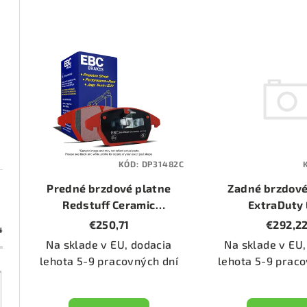
d
e
V
n
ý
i
p
e
i
p
s
KÓD:
DP31482C
r
p
Zadné brzdové
Predné brzdové platne
o
ExtraDuty
r
Redstuff Ceramic
(Orangestuff) (
(DP31482C)
€292,2
€250,71
d
4
o
Na sklade v EU,
Na sklade v EU, dodacia
u
d
lehota 5-9 praco
lehota 5-9 pracovných dní
k
u