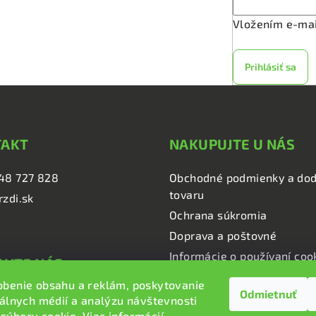
Vložením e-mai
Prihlásiť sa
TAKT
NAKUPUJTE U NÁS
48 727 828
Obchodné podmienky a dod
tovaru
rzdi.sk
Ochrana súkromia
Doprava a poštovné
Informácie o používaní coo
UJTE NÁS
obenie obsahu a reklám, poskytovanie
Odmietnuť
i.sk
iálnych médií a analýzu návštevnosti
i.sk
súbory cookie. Viac informácií
tu
.