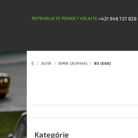
Prejsť
na
obsah
POTREBUJETE POMOC? VOLAJTE:
+421 948 727 828
/
AUTÁ
/
BMW (ALPINA)
/
B5 (E60)
DOMOV
B
o
Kategórie
Preskočiť