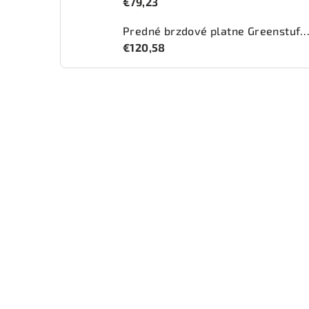
€79,23
Predné brzdové platne Greenstuff 2000 (DP2
€120,58