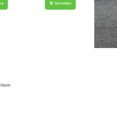
ka
Do košíka
elkom