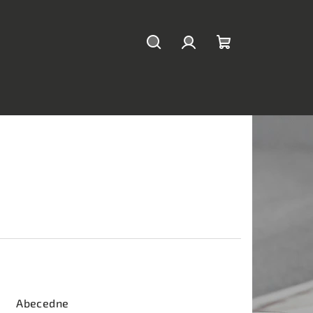
Hľadať
Prihlásenie
Nákupný
košík
Abecedne