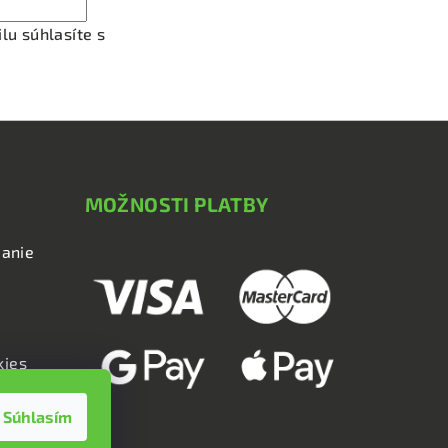
lu súhlasíte s
podmienkami ochrany osobných údajov
MOŽNOSTI PLATBY
anie
kies
Súhlasím