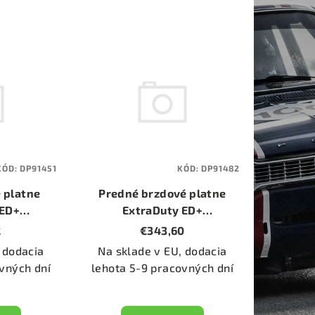
KÓD:
DP91451
KÓD:
DP91482
 platne
Predné brzdové platne
 ED+
ExtraDuty ED+
DP91451)
(Orangestuff) (DP91482)
2
€343,60
 dodacia
Na sklade v EU, dodacia
vných dní
lehota 5-9 pracovných dní