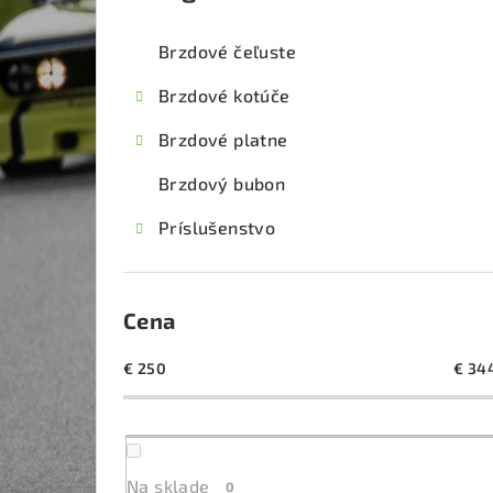
kategórie
č
Brzdové čeľuste
n
Brzdové kotúče
ý
Brzdové platne
p
Brzdový bubon
a
Príslušenstvo
n
e
l
Cena
€
250
€
34
Na sklade
0