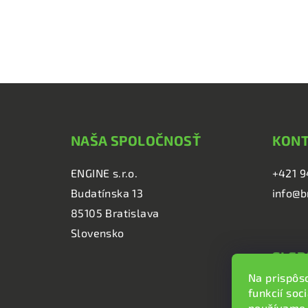
Z
á
NAŠA SPOLOČNOSŤ
KON
p
ä
ENGINE s.r.o.
+421 9
Budatínska 13
info@b
t
85105 Bratislava
i
Slovensko
e
SLED
Na prispôs
brzd
funkcií soc
brzd
používame 