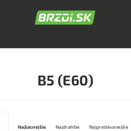
B5 (E60)
R
Najlacnejšie
Najdrahšie
Najpredávanejšie
a