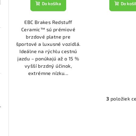
t
k
Do koší
Do košíka
o
t
v
EBC Brakes Redstuff
o
Ceramic™ sú prémiové
v
brzdové platne pre
športové a luxusné vozidlá.
Ideálne na rýchlu cestnú
jazdu – ponúkajú až o 15 %
vyšší brzdný účinok,
extrémne nízku...
3
položiek c
O
000 (DP23074)
v
l
1911)
á