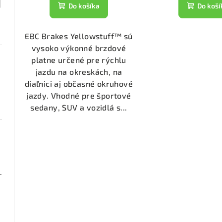
t
k
Do košíka
Do koší
o
t
v
EBC Brakes Yellowstuff™ sú
o
vysoko výkonné brzdové
v
platne určené pre rýchlu
jazdu na okreskách, na
diaľnici aj občasné okruhové
jazdy. Vhodné pre športové
sedany, SUV a vozidlá s...
000 (DP21518)
2050)