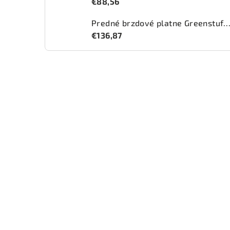
€88,56
Predné brzdové platne Greenstuff 2000 (DP2
€136,87