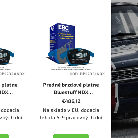
DP52320NDX
KÓD:
DP52331NDX
 platne
Predné brzdové platne
 NDX
Bluestuff NDX
NDX)
(DP52331NDX)
€486,12
 dodacia
Na sklade v EU, dodacia
vných dní
lehota 5-9 pracovných dní