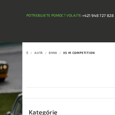
Prejsť
na
obsah
POTREBUJETE POMOC? VOLAJTE:
+421 948 727 828
/
AUTÁ
/
BMW
/
X5 M COMPETITION
DOMOV
B
o
Kategórie
Preskočiť