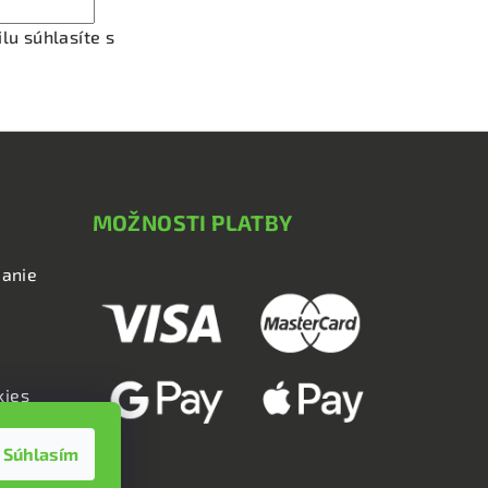
lu súhlasíte s
podmienkami ochrany osobných údajov
MOŽNOSTI PLATBY
anie
kies
Súhlasím