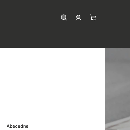
Hľadať
Prihlásenie
Nákupný
košík
Abecedne