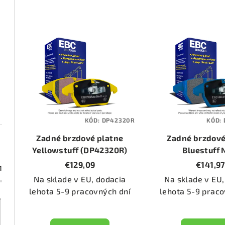
d
e
V
n
ý
i
p
e
i
p
s
KÓD:
DP42320R
KÓD:
r
p
Zadné brzdové platne
Zadné brzdové
o
r
Yellowstuff (DP42320R)
Bluestuff
(DP52320
€129,09
€141,97
d
1
o
Na sklade v EU, dodacia
Na sklade v EU,
u
d
lehota 5-9 pracovných dní
lehota 5-9 praco
k
u