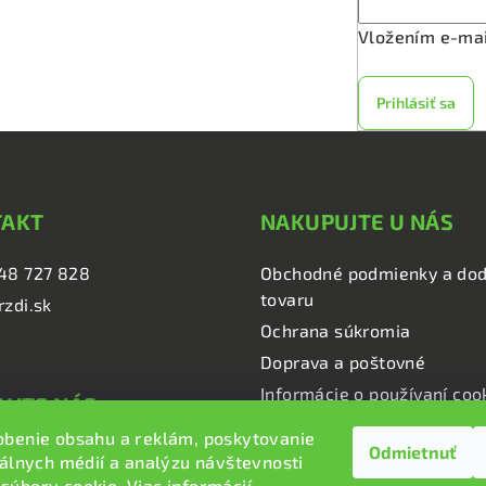
Vložením e-mai
Prihlásiť sa
TAKT
NAKUPUJTE U NÁS
48 727 828
Obchodné podmienky a dod
tovaru
rzdi.sk
Ochrana súkromia
Doprava a poštovné
Informácie o používaní coo
UJTE NÁS
obenie obsahu a reklám, poskytovanie
Odmietnuť
i.sk
iálnych médií a analýzu návštevnosti
i.sk
súbory cookie. Viac informácií
tu
.