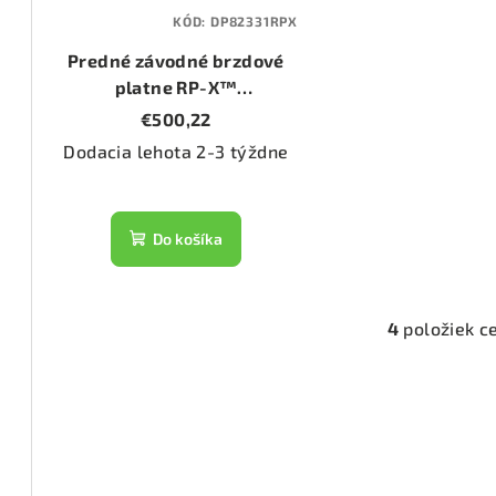
KÓD:
DP82331RPX
1555)
Predné závodné brzdové
platne RP-X™
3070)
(DP82331RPX)
€500,22
Dodacia lehota 2-3 týždne
2286)
Do košíka
1476)
1074)
4
položiek c
O
v
l
1133)
á
d
2800)