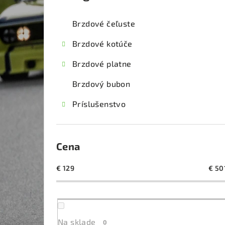
kategórie
č
Brzdové čeľuste
n
Brzdové kotúče
ý
Brzdové platne
p
Brzdový bubon
a
Príslušenstvo
n
e
l
Cena
€
129
€
50
Na sklade
0