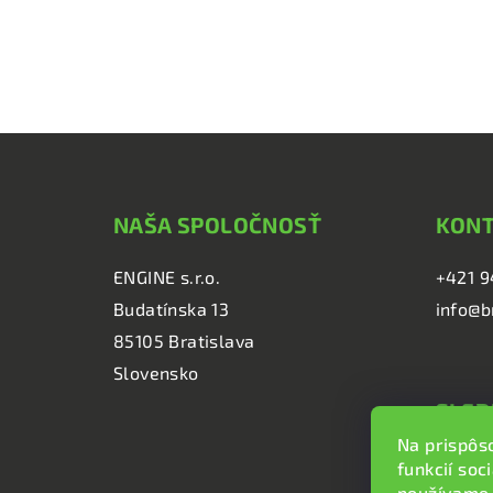
Z
á
NAŠA SPOLOČNOSŤ
KON
p
ä
ENGINE s.r.o.
+421 9
Budatínska 13
info@b
t
85105 Bratislava
i
Slovensko
e
SLED
Na prispôs
brzd
funkcií soc
brzd
používame 