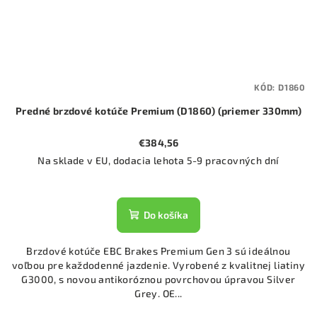
KÓD:
D1860
Predné brzdové kotúče Premium (D1860) (priemer 330mm)
€384,56
Na sklade v EU, dodacia lehota 5-9 pracovných dní
Do košíka
Brzdové kotúče EBC Brakes Premium Gen 3 sú ideálnou
voľbou pre každodenné jazdenie. Vyrobené z kvalitnej liatiny
G3000, s novou antikoróznou povrchovou úpravou Silver
Grey. OE...