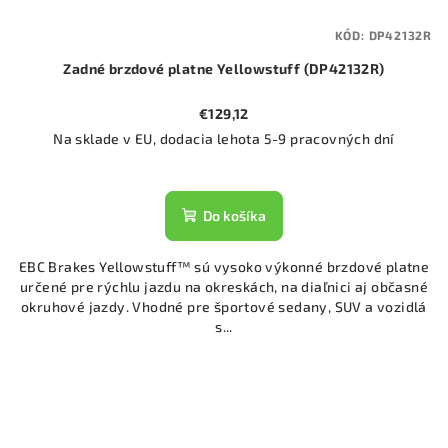
KÓD:
DP42132R
Zadné brzdové platne Yellowstuff (DP42132R)
€129,12
Na sklade v EU, dodacia lehota 5-9 pracovných dní
Do košíka
EBC Brakes Yellowstuff™ sú vysoko výkonné brzdové platne
určené pre rýchlu jazdu na okreskách, na diaľnici aj občasné
okruhové jazdy. Vhodné pre športové sedany, SUV a vozidlá
s...