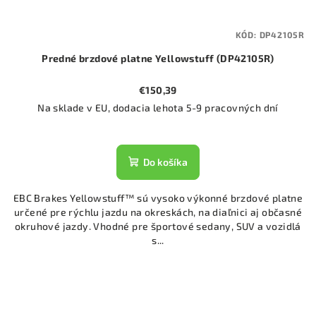
KÓD:
DP42105R
Predné brzdové platne Yellowstuff (DP42105R)
€150,39
Na sklade v EU, dodacia lehota 5-9 pracovných dní
Do košíka
EBC Brakes Yellowstuff™ sú vysoko výkonné brzdové platne
určené pre rýchlu jazdu na okreskách, na diaľnici aj občasné
okruhové jazdy. Vhodné pre športové sedany, SUV a vozidlá
s...