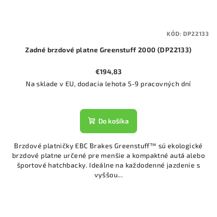
KÓD:
DP22133
Zadné brzdové platne Greenstuff 2000 (DP22133)
€194,83
Na sklade v EU, dodacia lehota 5-9 pracovných dní
Do košíka
Brzdové platničky EBC Brakes Greenstuff™ sú ekologické
brzdové platne určené pre menšie a kompaktné autá alebo
športové hatchbacky. Ideálne na každodenné jazdenie s
vyššou...