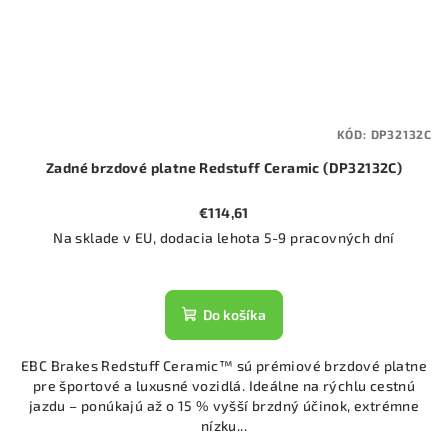
KÓD:
DP32132C
Zadné brzdové platne Redstuff Ceramic (DP32132C)
€114,61
Na sklade v EU, dodacia lehota 5-9 pracovných dní
Do košíka
EBC Brakes Redstuff Ceramic™ sú prémiové brzdové platne
pre športové a luxusné vozidlá. Ideálne na rýchlu cestnú
jazdu – ponúkajú až o 15 % vyšší brzdný účinok, extrémne
nízku...