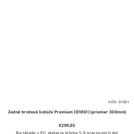
KÓD:
D1861
Zadné brzdové kotúče Premium (D1861) (priemer 300mm)
€299,85
Na sklade v EU, dodacia lehota 5-9 pracovných dní