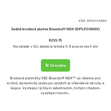
KÓD:
DP52133NDX
Zadné brzdové platne Bluestuff NDX (DP52133NDX)
€255,75
Na sklade v EU, dodacia lehota 5-9 pracovných dní
Do košíka
Brzdové platničky EBC Bluestuff NDX™ sú ideálne pre
svižnú, dynamickú jazdu po cestách aj víkendové okruhy a
kopce. Vynikajú rýchlym zabehnutím, tichým chodom,
vysokým trením...