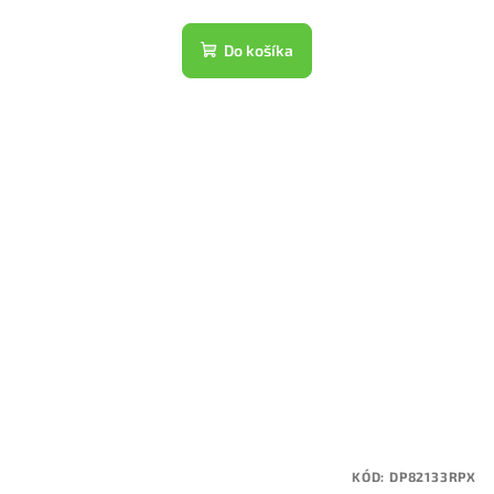
Do košíka
KÓD:
DP82133RPX