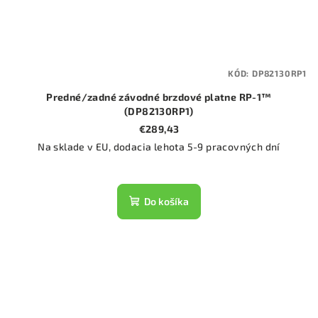
KÓD:
DP82130RP1
Predné/zadné závodné brzdové platne RP-1™
(DP82130RP1)
€289,43
Na sklade v EU, dodacia lehota 5-9 pracovných dní
Do košíka