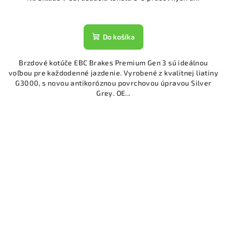
Do košíka
Brzdové kotúče EBC Brakes Premium Gen 3 sú ideálnou
voľbou pre každodenné jazdenie. Vyrobené z kvalitnej liatiny
G3000, s novou antikoróznou povrchovou úpravou Silver
Grey. OE...