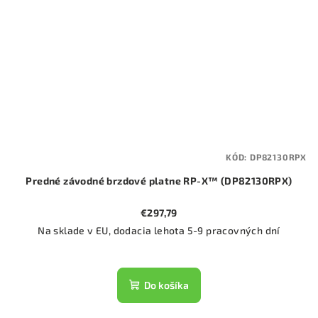
KÓD:
DP82130RPX
Predné závodné brzdové platne RP-X™ (DP82130RPX)
€297,79
Na sklade v EU, dodacia lehota 5-9 pracovných dní
Do košíka