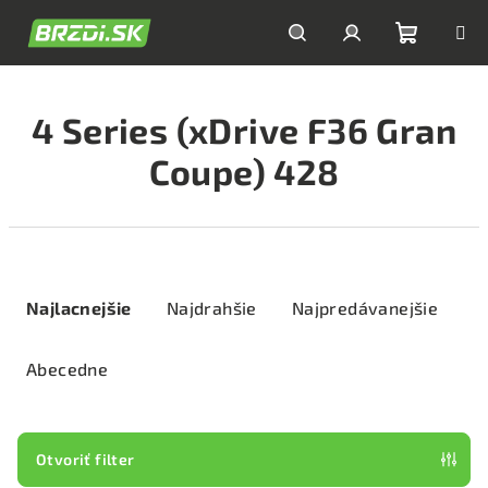
Prejsť
na
obsah
Nákupn
Hľadať
Prihlásenie
4 Series (xDrive F36 Gran
košík
Coupe) 428
R
a
Najlacnejšie
Najdrahšie
Najpredávanejšie
d
e
Abecedne
n
i
e
Otvoriť filter