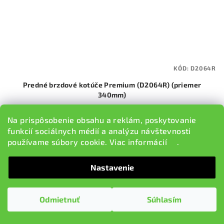
KÓD:
D2064R
Predné brzdové kotúče Premium (D2064R) (priemer
340mm)
€650,15
Na prispôsobenie obsahu a reklám, poskytovanie
Na sklade v EU, dodacia lehota 5-9 pracovných dní
funkcií sociálnych médií a analýzu návštevnosti
používame súbory cookie. Viac informácií
tu
.
Do košíka
Nastavenie
Brzdové kotúče EBC Brakes Premium Gen 3 sú ideálnou
voľbou pre každodenné jazdenie. Vyrobené z kvalitnej liatiny
Odmietnuť
Súhlasím
G3000, s novou antikoróznou povrchovou úpravou Silver
Grey. OE...