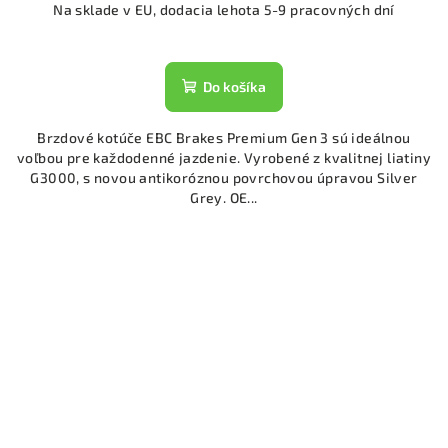
Na sklade v EU, dodacia lehota 5-9 pracovných dní
Do košíka
Brzdové kotúče EBC Brakes Premium Gen 3 sú ideálnou
voľbou pre každodenné jazdenie. Vyrobené z kvalitnej liatiny
G3000, s novou antikoróznou povrchovou úpravou Silver
Grey. OE...