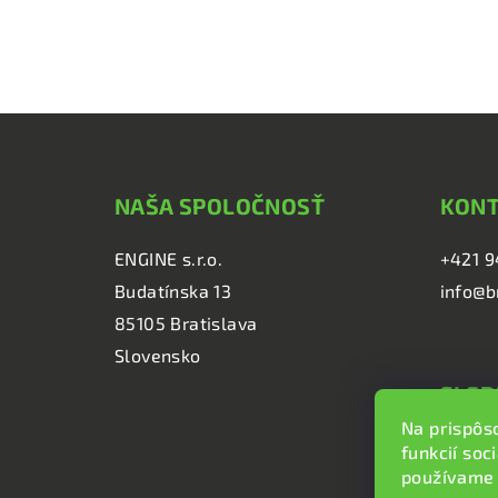
Z
á
NAŠA SPOLOČNOSŤ
KON
p
ä
ENGINE s.r.o.
+421 9
Budatínska 13
info@b
t
85105 Bratislava
i
Slovensko
e
SLED
Na prispôs
brzd
funkcií soc
brzd
používame 