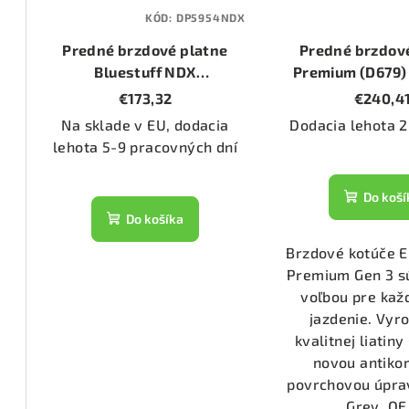
KÓD:
DP5954NDX
1344)
Predné brzdové platne
Predné brzdov
Bluestuff NDX
Premium (D679)
2168)
(DP5954NDX)
276mm
€173,32
€240,4
Na sklade v EU, dodacia
Dodacia lehota 2
lehota 5-9 pracovných dní
1206)
Do koší
1336)
Do košíka
Brzdové kotúče 
1723)
Premium Gen 3 s
voľbou pre ka
jazdenie. Vyr
31/2)
kvalitnej liatin
novou antiko
povrchovou úpra
53/2)
Grey. OE.