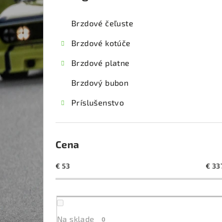
kategórie
č
Brzdové čeľuste
n
Brzdové kotúče
ý
Brzdové platne
p
Brzdový bubon
a
Príslušenstvo
n
e
l
Cena
€
53
€
33
Na sklade
0