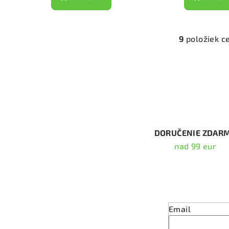
9
položiek c
O
v
l
á
d
a
c
DORUČENIE ZDAR
i
nad 99 eur
e
p
Odober
r
v
Email
k