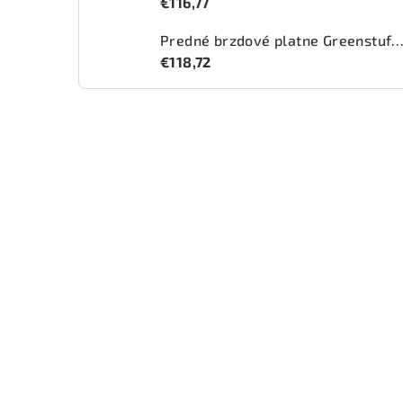
€116,77
Predné brzdové platne Greenstuff 2000 (DP2
€118,72