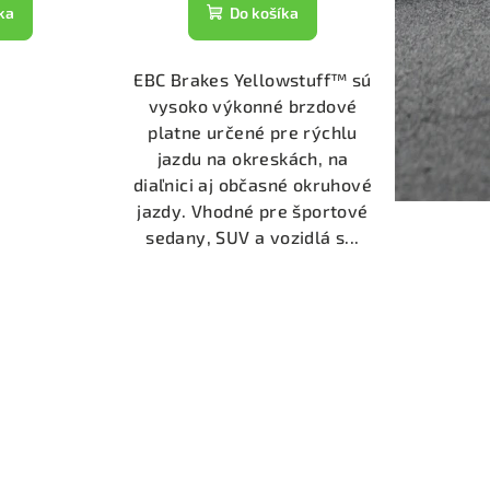
ka
Do košíka
EBC Brakes Yellowstuff™ sú
vysoko výkonné brzdové
platne určené pre rýchlu
jazdu na okreskách, na
diaľnici aj občasné okruhové
jazdy. Vhodné pre športové
sedany, SUV a vozidlá s...