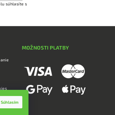
lu súhlasíte s
podmienkami ochrany osobných údajov
MOŽNOSTI PLATBY
anie
kies
Súhlasím