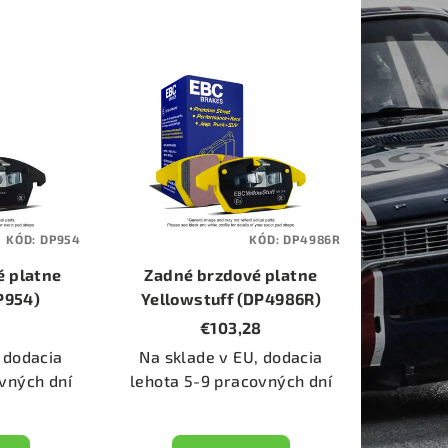
KÓD:
DP954
KÓD:
DP4986R
é platne
Zadné brzdové platne
P954)
Yellowstuff (DP4986R)
€103,28
 dodacia
Na sklade v EU, dodacia
vných dní
lehota 5-9 pracovných dní