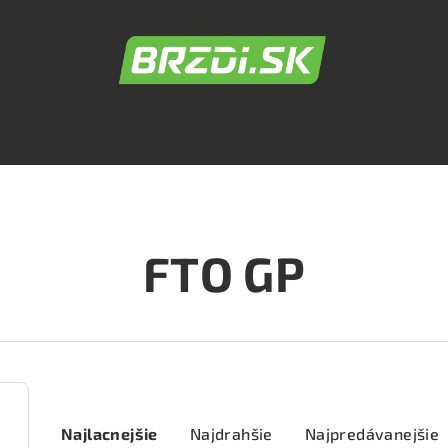
FTO GP
R
Najlacnejšie
Najdrahšie
Najpredávanejšie
a