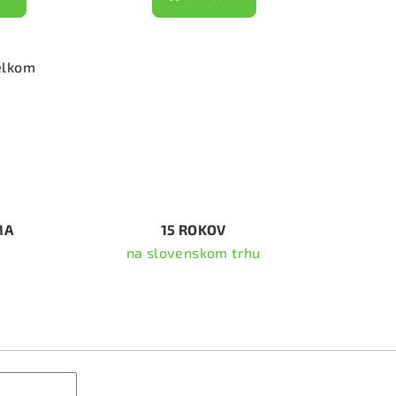
elkom
MA
15 ROKOV
na slovenskom trhu
ať newsletter