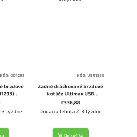
KÓD:
GD1293
KÓD:
USR1293
é brzdové
Zadné drážkované brzdové
D1293)
kotúče Ultimax USR
60mm)
(USR1293) (priemer 260mm)
8
€336,88
-3 týždne
Dodacia lehota 2-3 týždne
ka
Do košíka