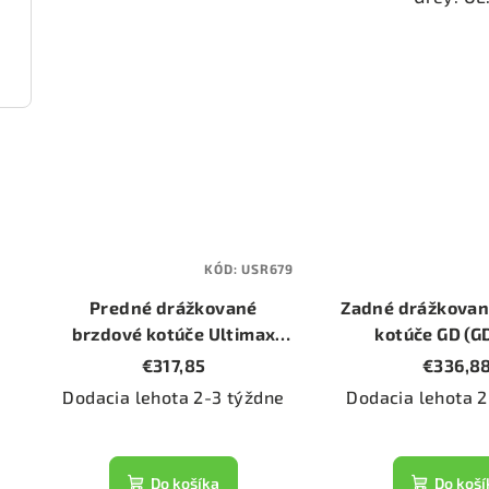
2134)
KÓD:
USR679
Predné drážkované
Zadné drážkovan
brzdové kotúče Ultimax
kotúče GD (G
USR (USR679) (priemer
(priemer 2
€317,85
€336,8
276mm)
Dodacia lehota 2-3 týždne
Dodacia lehota 2
Do košíka
Do koší