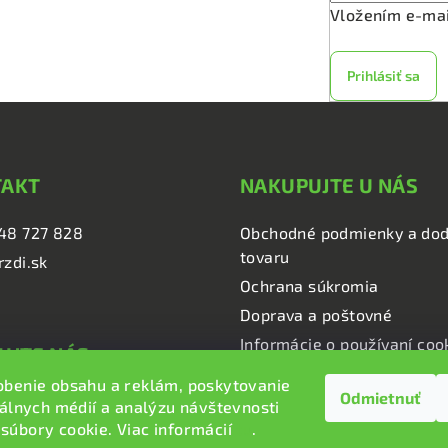
y
Vložením e-mai
v
ý
Prihlásiť sa
p
i
s
u
TAKT
NAKUPUJTE U NÁS
48 727 828
Obchodné podmienky a dod
tovaru
rzdi.sk
Ochrana súkromia
Doprava a poštovné
Informácie o používaní coo
UJTE NÁS
obenie obsahu a reklám, poskytovanie
Odmietnuť
i.sk
iálnych médií a analýzu návštevnosti
i.sk
súbory cookie. Viac informácií
tu
.