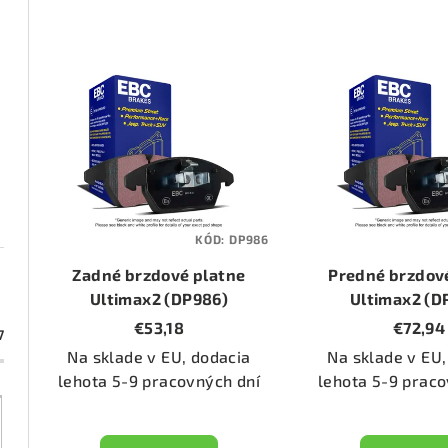
d
e
V
n
ý
i
p
e
i
p
s
KÓD:
DP986
r
p
Zadné brzdové platne
Predné brzdov
o
r
Ultimax2 (DP986)
Ultimax2 (D
€53,18
€72,94
d
7
o
Na sklade v EU, dodacia
Na sklade v EU,
u
d
lehota 5-9 pracovných dní
lehota 5-9 praco
k
u