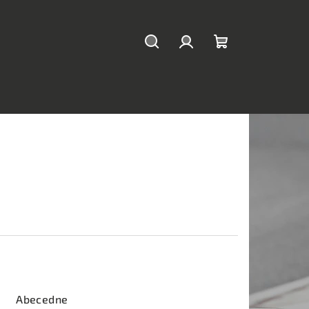
Hľadať
Prihlásenie
Nákupný
košík
Abecedne