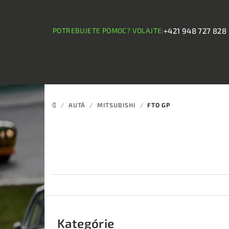
Prejsť
na
obsah
POTREBUJETE POMOC? VOLAJTE:
+421 948 727 828
/
AUTÁ
/
MITSUBISHI
/
FTO GP
DOMOV
B
o
Kategórie
Preskočiť