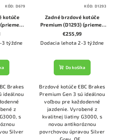
KÓD:
D679
KÓD:
D1293
é kotúče
Zadné brzdové kotúče
 (priemer
Premium (D1293) (priemer
)
260mm)
1
€255,99
-3 týždne
Dodacia lehota 2-3 týždne
ka
Do košíka
EBC Brakes
Brzdové kotúče EBC Brakes
ú ideálnou
Premium Gen 3 sú ideálnou
ždodenné
voľbou pre každodenné
obené z
jazdenie. Vyrobené z
y G3000, s
kvalitnej liatiny G3000, s
róznou
novou antikoróznou
vou Silver
povrchovou úpravou Silver
..
Grey. OE...