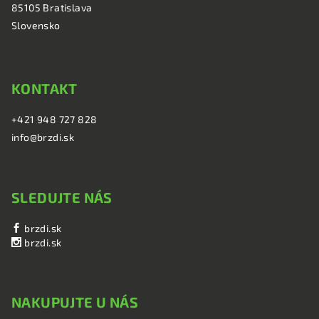
i
85105 Bratislava
e
Slovensko
KONTAKT
+421 948 727 828
info@brzdi.sk
SLEDUJTE NÁS
brzdi.sk
brzdi.sk
NAKUPUJTE U NÁS