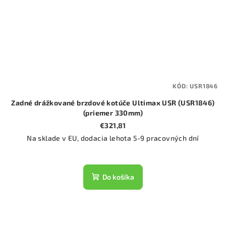
KÓD:
USR1846
Zadné drážkované brzdové kotúče Ultimax USR (USR1846)
(priemer 330mm)
€321,81
Na sklade v EU, dodacia lehota 5-9 pracovných dní
Do košíka