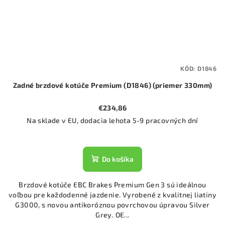
KÓD:
D1846
Zadné brzdové kotúče Premium (D1846) (priemer 330mm)
€234,86
Na sklade v EU, dodacia lehota 5-9 pracovných dní
Do košíka
Brzdové kotúče EBC Brakes Premium Gen 3 sú ideálnou
voľbou pre každodenné jazdenie. Vyrobené z kvalitnej liatiny
G3000, s novou antikoróznou povrchovou úpravou Silver
Grey. OE...