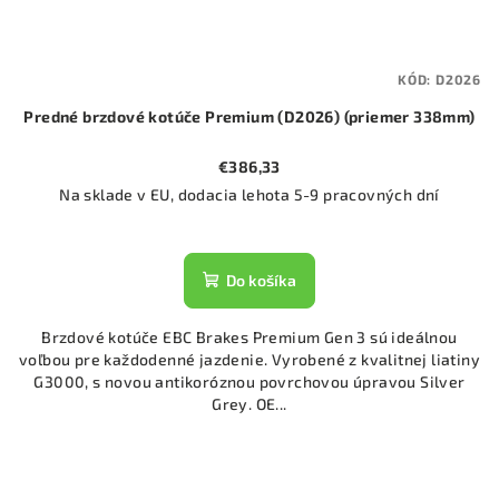
KÓD:
D2026
Predné brzdové kotúče Premium (D2026) (priemer 338mm)
€386,33
Na sklade v EU, dodacia lehota 5-9 pracovných dní
Do košíka
Brzdové kotúče EBC Brakes Premium Gen 3 sú ideálnou
voľbou pre každodenné jazdenie. Vyrobené z kvalitnej liatiny
G3000, s novou antikoróznou povrchovou úpravou Silver
Grey. OE...