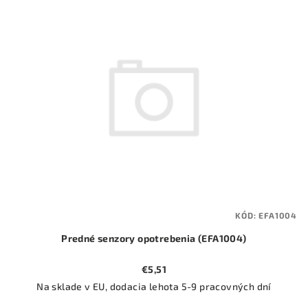
ý
o
p
d
i
u
s
k
p
t
r
o
o
v
d
u
k
t
KÓD:
EFA1004
o
Predné senzory opotrebenia (EFA1004)
v
€5,51
Na sklade v EU, dodacia lehota 5-9 pracovných dní