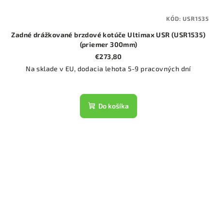
KÓD:
USR1535
Zadné drážkované brzdové kotúče Ultimax USR (USR1535)
(priemer 300mm)
€273,80
Na sklade v EU, dodacia lehota 5-9 pracovných dní
Do košíka