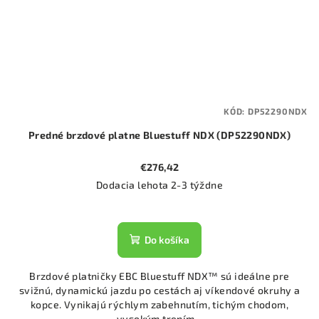
KÓD:
DP52290NDX
Predné brzdové platne Bluestuff NDX (DP52290NDX)
€276,42
Dodacia lehota 2-3 týždne
Do košíka
Brzdové platničky EBC Bluestuff NDX™ sú ideálne pre
svižnú, dynamickú jazdu po cestách aj víkendové okruhy a
kopce. Vynikajú rýchlym zabehnutím, tichým chodom,
vysokým trením...