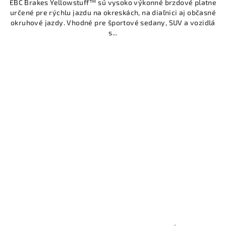
EBC Brakes Yellowstuff™ sú vysoko výkonné brzdové platne
určené pre rýchlu jazdu na okreskách, na diaľnici aj občasné
okruhové jazdy. Vhodné pre športové sedany, SUV a vozidlá
s...