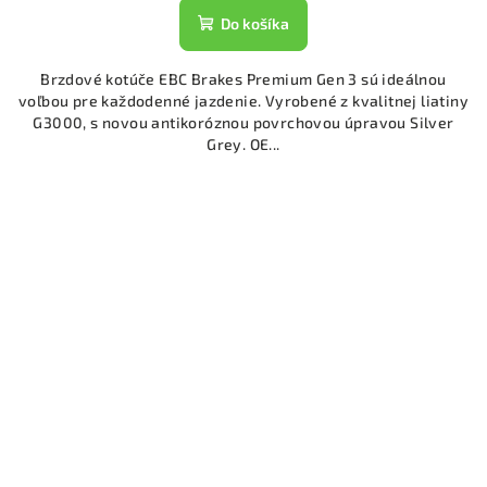
Do košíka
Brzdové kotúče EBC Brakes Premium Gen 3 sú ideálnou
voľbou pre každodenné jazdenie. Vyrobené z kvalitnej liatiny
G3000, s novou antikoróznou povrchovou úpravou Silver
Grey. OE...