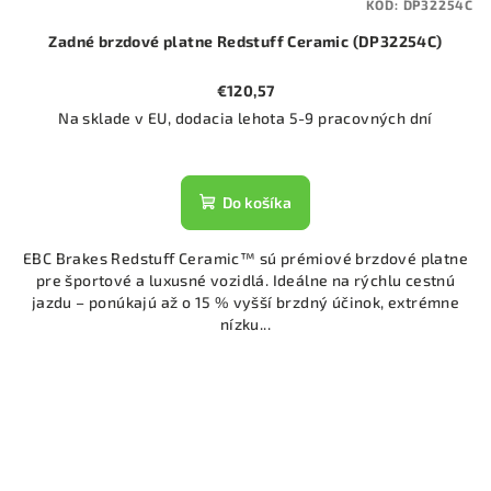
KÓD:
DP32254C
Zadné brzdové platne Redstuff Ceramic (DP32254C)
€120,57
Na sklade v EU, dodacia lehota 5-9 pracovných dní
Do košíka
EBC Brakes Redstuff Ceramic™ sú prémiové brzdové platne
pre športové a luxusné vozidlá. Ideálne na rýchlu cestnú
jazdu – ponúkajú až o 15 % vyšší brzdný účinok, extrémne
nízku...