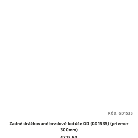
KÓD:
GD1535
Zadné drážkované brzdové kotúče GD (GD1535) (priemer
300mm)
€273,80