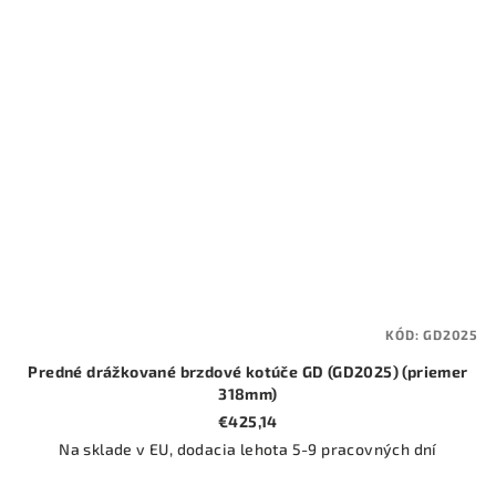
KÓD:
GD2025
Predné drážkované brzdové kotúče GD (GD2025) (priemer
318mm)
€425,14
Na sklade v EU, dodacia lehota 5-9 pracovných dní