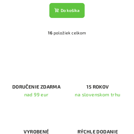
Do košíka
16
položiek celkom
O
v
l
á
d
a
c
i
DORUČENIE ZDARMA
15 ROKOV
e
nad 99 eur
na slovenskom trhu
p
r
v
k
y
v
VYROBENÉ
RÝCHLE DODANIE