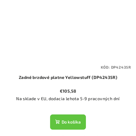
KÓD:
DP42435R
Zadné brzdové platne Yellowstuff (DP42435R)
€105,58
Na sklade v EU, dodacia lehota 5-9 pracovných dní
Do košíka