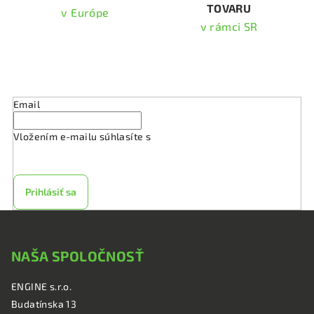
TOVARU
ý
v Európe
p
v rámci SR
i
s
Odoberať newsletter
u
Email
Vložením e-mailu súhlasíte s
podmienkami ochrany
osobných údajov
Prihlásiť sa
Z
á
NAŠA SPOLOČNOSŤ
p
ä
ENGINE s.r.o.
t
Budatínska 13