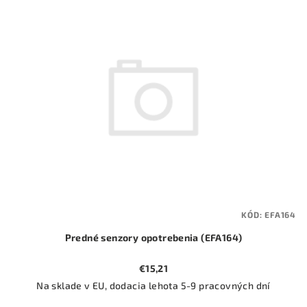
ý
o
p
d
i
u
s
k
p
t
r
o
o
v
d
u
k
t
KÓD:
EFA164
o
Predné senzory opotrebenia (EFA164)
v
€15,21
Na sklade v EU, dodacia lehota 5-9 pracovných dní