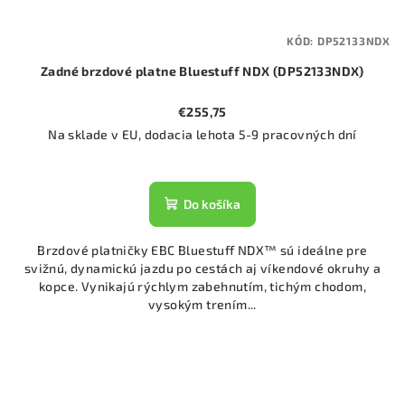
KÓD:
DP52133NDX
Zadné brzdové platne Bluestuff NDX (DP52133NDX)
€255,75
Na sklade v EU, dodacia lehota 5-9 pracovných dní
Do košíka
Brzdové platničky EBC Bluestuff NDX™ sú ideálne pre
svižnú, dynamickú jazdu po cestách aj víkendové okruhy a
kopce. Vynikajú rýchlym zabehnutím, tichým chodom,
vysokým trením...