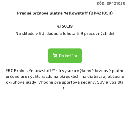
KÓD:
DP42105R
Predné brzdové platne Yellowstuff (DP42105R)
€150,39
Na sklade v EU, dodacia lehota 5-9 pracovných dní
Do košíka
EBC Brakes Yellowstuff™ sú vysoko výkonné brzdové platne
určené pre rýchlu jazdu na okreskách, na diaľnici aj občasné
okruhové jazdy. Vhodné pre športové sedany, SUV a vozidlá
s...