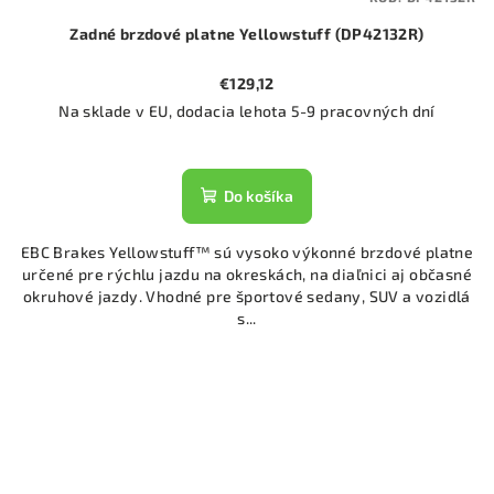
Zadné brzdové platne Yellowstuff (DP42132R)
€129,12
Na sklade v EU, dodacia lehota 5-9 pracovných dní
Do košíka
EBC Brakes Yellowstuff™ sú vysoko výkonné brzdové platne
určené pre rýchlu jazdu na okreskách, na diaľnici aj občasné
okruhové jazdy. Vhodné pre športové sedany, SUV a vozidlá
s...