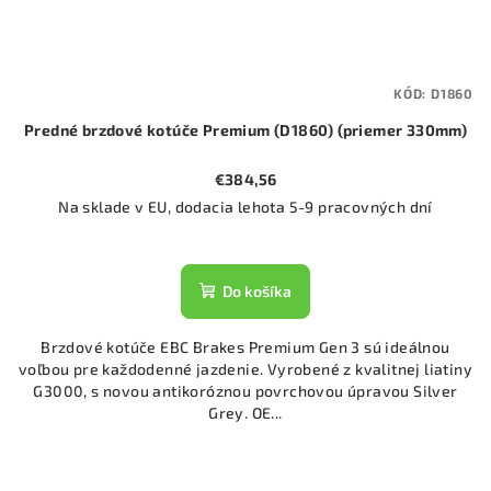
KÓD:
D1860
Predné brzdové kotúče Premium (D1860) (priemer 330mm)
€384,56
Na sklade v EU, dodacia lehota 5-9 pracovných dní
Do košíka
Brzdové kotúče EBC Brakes Premium Gen 3 sú ideálnou
voľbou pre každodenné jazdenie. Vyrobené z kvalitnej liatiny
G3000, s novou antikoróznou povrchovou úpravou Silver
Grey. OE...