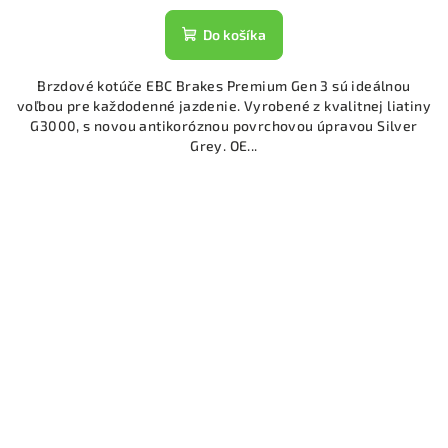
Do košíka
Brzdové kotúče EBC Brakes Premium Gen 3 sú ideálnou
voľbou pre každodenné jazdenie. Vyrobené z kvalitnej liatiny
G3000, s novou antikoróznou povrchovou úpravou Silver
Grey. OE...