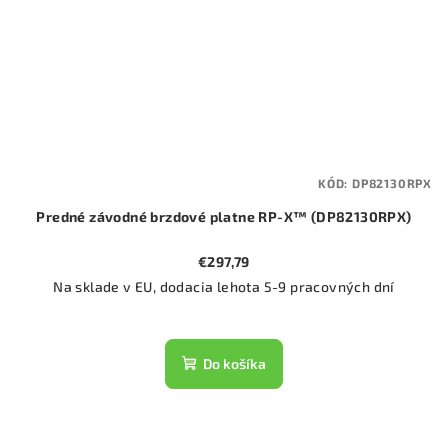
KÓD:
DP82130RPX
Predné závodné brzdové platne RP-X™ (DP82130RPX)
€297,79
Na sklade v EU, dodacia lehota 5-9 pracovných dní
Do košíka