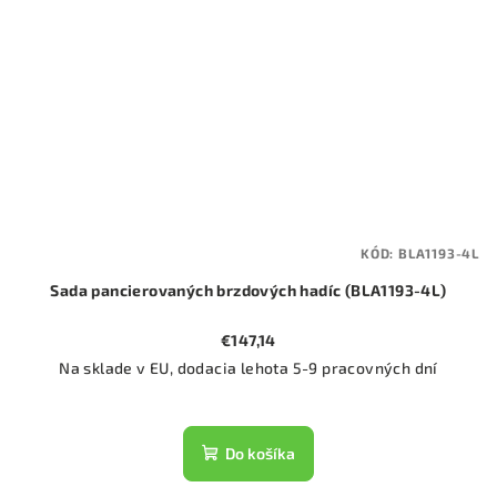
KÓD:
BLA1193-4L
Sada pancierovaných brzdových hadíc (BLA1193-4L)
€147,14
Na sklade v EU, dodacia lehota 5-9 pracovných dní
Do košíka