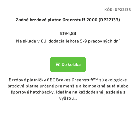
KÓD:
DP22133
Zadné brzdové platne Greenstuff 2000 (DP22133)
€194,83
Na sklade v EU, dodacia lehota 5-9 pracovných dní
Do košíka
Brzdové platničky EBC Brakes Greenstuff™ sú ekologické
brzdové platne určené pre menšie a kompaktné autá alebo
športové hatchbacky. Ideálne na každodenné jazdenie s
vyššou...