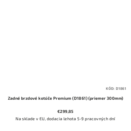
KÓD:
D1861
Zadné brzdové kotúče Premium (D1861) (priemer 300mm)
€299,85
Na sklade v EU, dodacia lehota 5-9 pracovných dní