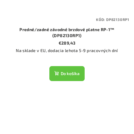
KÓD:
DP82130RP1
Predné/zadné závodné brzdové platne RP-1™
(DP82130RP1)
€289,43
Na sklade v EU, dodacia lehota 5-9 pracovných dní
Do košíka