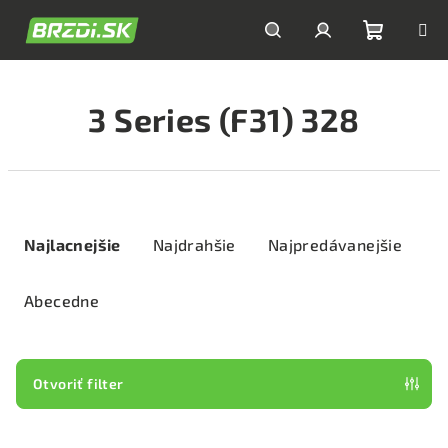
Prejsť
na
obsah
Nákupn
Hľadať
Prihlásenie
3 Series (F31) 328
košík
R
a
Najlacnejšie
Najdrahšie
Najpredávanejšie
d
e
Abecedne
n
i
e
Otvoriť filter
p
V
r