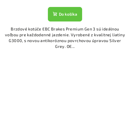
Do košíka
Brzdové kotúče EBC Brakes Premium Gen 3 sú ideálnou
voľbou pre každodenné jazdenie. Vyrobené z kvalitnej liatiny
G3000, s novou antikoróznou povrchovou úpravou Silver
Grey. OE...