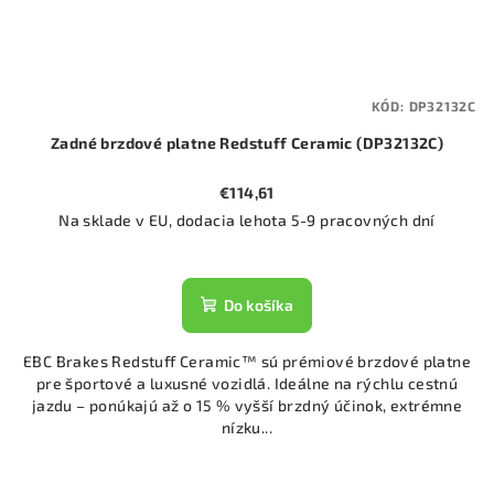
KÓD:
DP32132C
Zadné brzdové platne Redstuff Ceramic (DP32132C)
€114,61
Na sklade v EU, dodacia lehota 5-9 pracovných dní
Do košíka
EBC Brakes Redstuff Ceramic™ sú prémiové brzdové platne
pre športové a luxusné vozidlá. Ideálne na rýchlu cestnú
jazdu – ponúkajú až o 15 % vyšší brzdný účinok, extrémne
nízku...