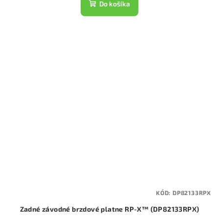
Do košíka
KÓD:
DP82133RPX
Zadné závodné brzdové platne RP-X™ (DP82133RPX)