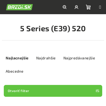
Prejsť
na
obsah
Nákupn
Hľadať
Prihlásenie
5 Series (E39) 520
košík
R
a
Najlacnejšie
Najdrahšie
Najpredávanejšie
d
e
Abecedne
n
i
e
Otvoriť filter
p
V
r