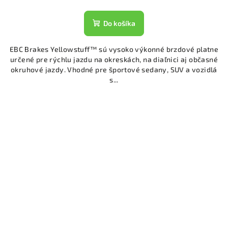
Do košíka
EBC Brakes Yellowstuff™ sú vysoko výkonné brzdové platne
určené pre rýchlu jazdu na okreskách, na diaľnici aj občasné
okruhové jazdy. Vhodné pre športové sedany, SUV a vozidlá
s...