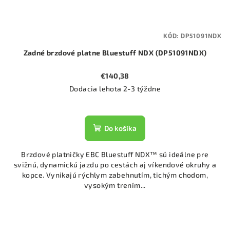
KÓD:
DP51091NDX
Zadné brzdové platne Bluestuff NDX (DP51091NDX)
€140,38
Dodacia lehota 2-3 týždne
Do košíka
Brzdové platničky EBC Bluestuff NDX™ sú ideálne pre
svižnú, dynamickú jazdu po cestách aj víkendové okruhy a
kopce. Vynikajú rýchlym zabehnutím, tichým chodom,
vysokým trením...