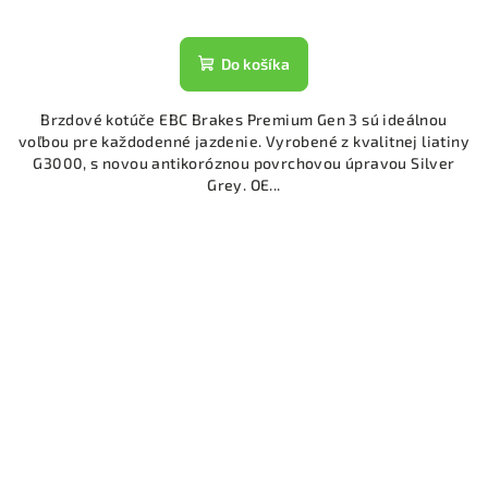
Do košíka
Brzdové kotúče EBC Brakes Premium Gen 3 sú ideálnou
voľbou pre každodenné jazdenie. Vyrobené z kvalitnej liatiny
G3000, s novou antikoróznou povrchovou úpravou Silver
Grey. OE...