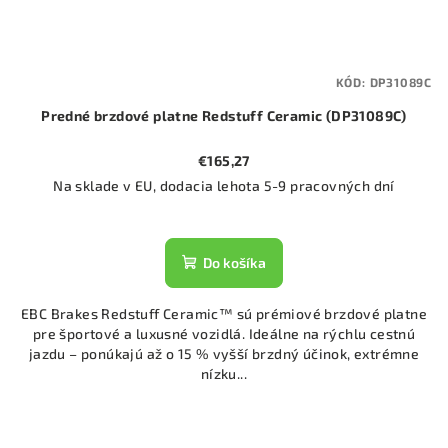
KÓD:
DP31089C
Predné brzdové platne Redstuff Ceramic (DP31089C)
€165,27
Na sklade v EU, dodacia lehota 5-9 pracovných dní
Do košíka
EBC Brakes Redstuff Ceramic™ sú prémiové brzdové platne
pre športové a luxusné vozidlá. Ideálne na rýchlu cestnú
jazdu – ponúkajú až o 15 % vyšší brzdný účinok, extrémne
nízku...