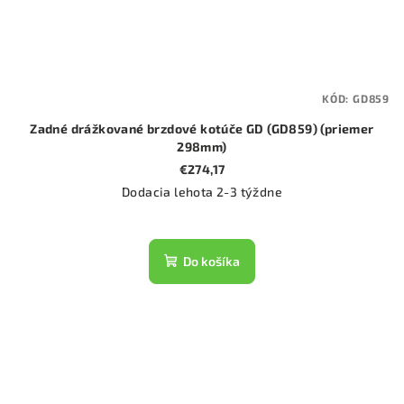
KÓD:
GD859
Zadné drážkované brzdové kotúče GD (GD859) (priemer
298mm)
€274,17
Dodacia lehota 2-3 týždne
Do košíka