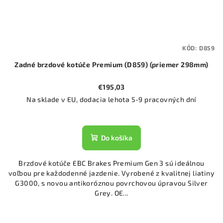
KÓD:
D859
Zadné brzdové kotúče Premium (D859) (priemer 298mm)
€195,03
Na sklade v EU, dodacia lehota 5-9 pracovných dní
Do košíka
Brzdové kotúče EBC Brakes Premium Gen 3 sú ideálnou
voľbou pre každodenné jazdenie. Vyrobené z kvalitnej liatiny
G3000, s novou antikoróznou povrchovou úpravou Silver
Grey. OE...