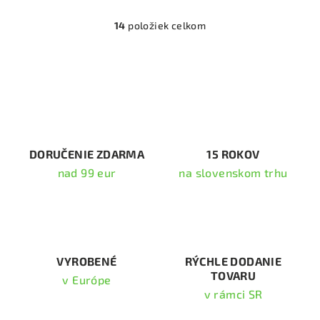
14
položiek celkom
O
v
l
á
d
a
c
i
DORUČENIE ZDARMA
15 ROKOV
e
nad 99 eur
na slovenskom trhu
p
r
v
k
y
v
VYROBENÉ
RÝCHLE DODANIE
TOVARU
ý
v Európe
p
v rámci SR
i