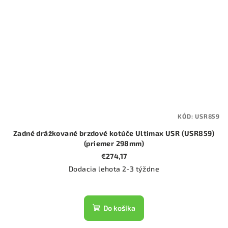
KÓD:
USR859
Zadné drážkované brzdové kotúče Ultimax USR (USR859)
(priemer 298mm)
€274,17
Dodacia lehota 2-3 týždne
Do košíka