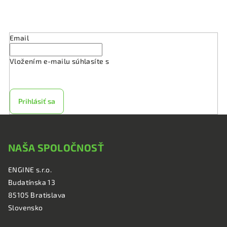
s
Odoberať newsletter
u
Email
Vložením e-mailu súhlasíte s
podmienkami ochrany
osobných údajov
Prihlásiť sa
Z
á
NAŠA SPOLOČNOSŤ
p
ä
ENGINE s.r.o.
t
Budatínska 13
i
85105 Bratislava
e
Slovensko