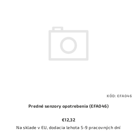
ý
o
p
d
i
u
s
k
p
t
r
o
o
v
d
u
k
t
KÓD:
EFA046
o
Predné senzory opotrebenia (EFA046)
v
€12,32
Na sklade v EU, dodacia lehota 5-9 pracovných dní