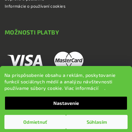
Informácie o používaní cookies
MOŽNOSTI PLATBY
Na prispôsobenie obsahu a reklám, poskytovanie
funkcií sociálnych médií a analýzu návštevnosti
používame súbory cookie. Viac informácií
tu
.
Nastavenie
Copyright 2026
brzdi.sk
. Všetky práva vyhradené.
Upraviť
nastavenie cookies
Odmietnuť
Súhlasím
Vytvoril Shoptet