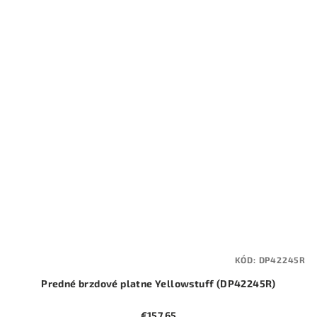
KÓD:
DP42245R
Predné brzdové platne Yellowstuff (DP42245R)
€157,65