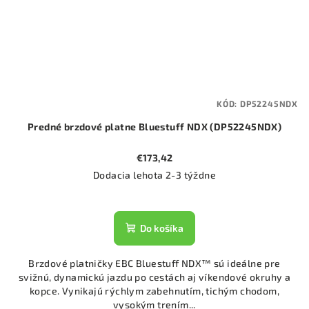
KÓD:
DP52245NDX
Predné brzdové platne Bluestuff NDX (DP52245NDX)
€173,42
Dodacia lehota 2-3 týždne
Do košíka
Brzdové platničky EBC Bluestuff NDX™ sú ideálne pre
svižnú, dynamickú jazdu po cestách aj víkendové okruhy a
kopce. Vynikajú rýchlym zabehnutím, tichým chodom,
vysokým trením...