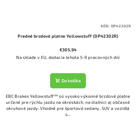
KÓD:
DP42302R
Predné brzdové platne Yellowstuff (DP42302R)
€305,94
Na sklade v EU, dodacia lehota 5-9 pracovných dní
Do košíka
EBC Brakes Yellowstuff™ sú vysoko výkonné brzdové platne
určené pre rýchlu jazdu na okreskách, na diaľnici aj občasné
okruhové jazdy. Vhodné pre športové sedany, SUV a vozidlá
s...