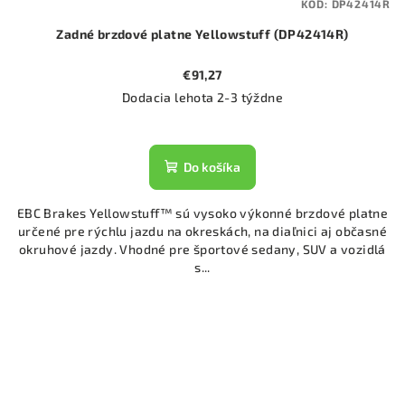
KÓD:
DP42414R
Zadné brzdové platne Yellowstuff (DP42414R)
€91,27
Dodacia lehota 2-3 týždne
Do košíka
EBC Brakes Yellowstuff™ sú vysoko výkonné brzdové platne
určené pre rýchlu jazdu na okreskách, na diaľnici aj občasné
okruhové jazdy. Vhodné pre športové sedany, SUV a vozidlá
s...