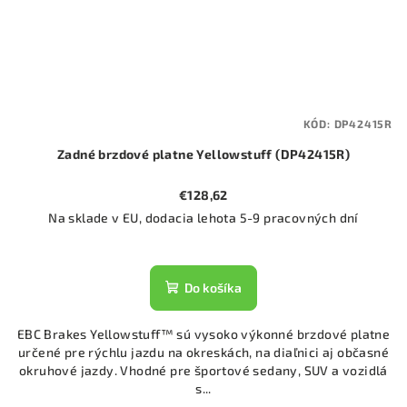
KÓD:
DP42415R
Zadné brzdové platne Yellowstuff (DP42415R)
€128,62
Na sklade v EU, dodacia lehota 5-9 pracovných dní
Do košíka
EBC Brakes Yellowstuff™ sú vysoko výkonné brzdové platne
určené pre rýchlu jazdu na okreskách, na diaľnici aj občasné
okruhové jazdy. Vhodné pre športové sedany, SUV a vozidlá
s...