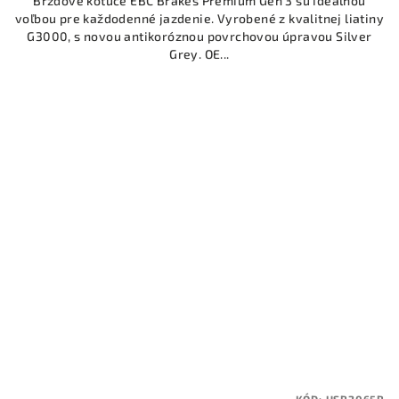
Brzdové kotúče EBC Brakes Premium Gen 3 sú ideálnou
voľbou pre každodenné jazdenie. Vyrobené z kvalitnej liatiny
G3000, s novou antikoróznou povrchovou úpravou Silver
Grey. OE...
KÓD:
USR2065R