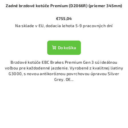
Zadné brzdové kotúče Premium (D2066R) (priemer 345mm)
€755,04
Na sklade v EU, dodacia lehota 5-9 pracovných dní
Do košíka
Brzdové kotúče EBC Brakes Premium Gen 3 sú ideálnou
voľbou pre každodenné jazdenie. Vyrobené z kvalitnej liatiny
G3000, s novou antikoróznou povrchovou úpravou Silver
Grey. OE...