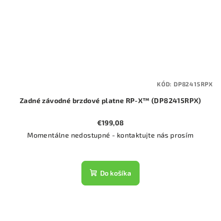
KÓD:
DP82415RPX
Zadné závodné brzdové platne RP-X™ (DP82415RPX)
€199,08
Momentálne nedostupné - kontaktujte nás prosím
Do košíka