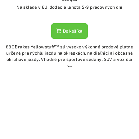
Na sklade v EU, dodacia lehota 5-9 pracovných dní
Do košíka
EBC Brakes Yellowstuff™ sú vysoko výkonné brzdové platne
určené pre rýchlu jazdu na okreskách, na diaľnici aj občasné
okruhové jazdy. Vhodné pre športové sedany, SUV a vozidlá
s...