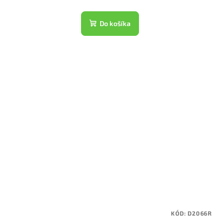
Do košíka
KÓD:
D2066R