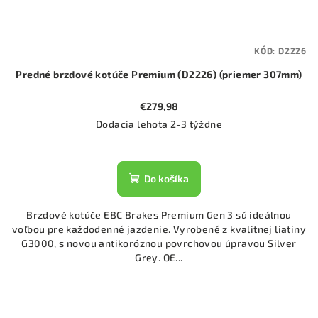
KÓD:
D2226
Predné brzdové kotúče Premium (D2226) (priemer 307mm)
€279,98
Dodacia lehota 2-3 týždne
Do košíka
Brzdové kotúče EBC Brakes Premium Gen 3 sú ideálnou
voľbou pre každodenné jazdenie. Vyrobené z kvalitnej liatiny
G3000, s novou antikoróznou povrchovou úpravou Silver
Grey. OE...