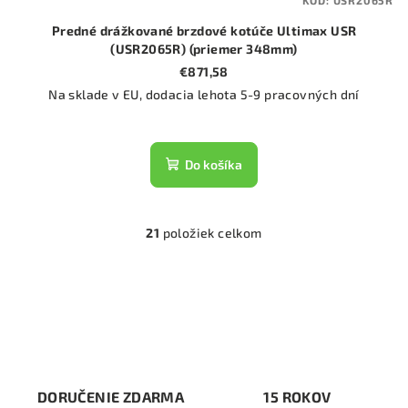
Predné drážkované brzdové kotúče Ultimax USR
(USR2065R) (priemer 348mm)
€871,58
Na sklade v EU, dodacia lehota 5-9 pracovných dní
Do košíka
21
položiek celkom
O
v
l
á
d
a
c
i
DORUČENIE ZDARMA
15 ROKOV