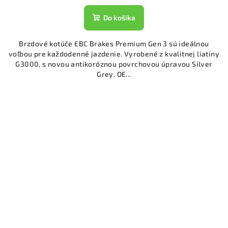
Do košíka
Brzdové kotúče EBC Brakes Premium Gen 3 sú ideálnou
voľbou pre každodenné jazdenie. Vyrobené z kvalitnej liatiny
G3000, s novou antikoróznou povrchovou úpravou Silver
Grey. OE...