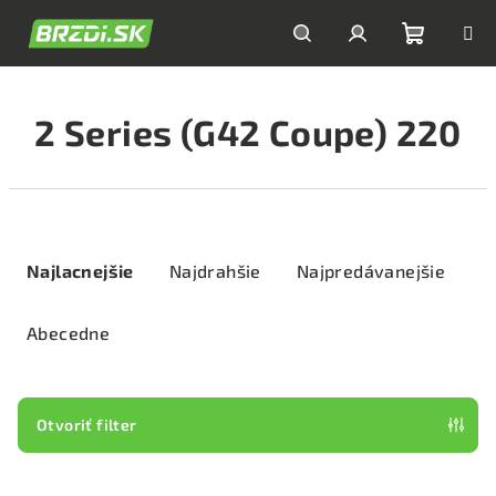
Prejsť
na
obsah
Nákupn
Hľadať
Prihlásenie
2 Series (G42 Coupe) 220
košík
R
a
Najlacnejšie
Najdrahšie
Najpredávanejšie
d
e
Abecedne
n
i
e
Otvoriť filter
p
V
r