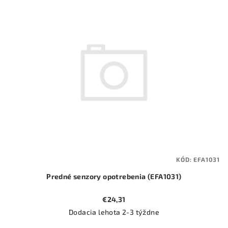
ý
o
p
d
i
u
s
k
p
t
r
o
o
v
d
u
k
t
KÓD:
EFA1031
o
Predné senzory opotrebenia (EFA1031)
v
€24,31
Dodacia lehota 2-3 týždne