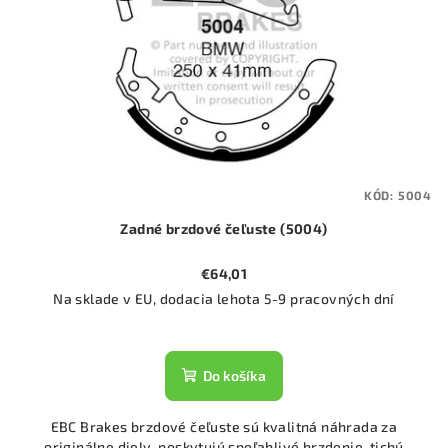
KÓD:
5004
Zadné brzdové čeľuste (5004)
€64,01
Na sklade v EU, dodacia lehota 5-9 pracovných dní
Do košíka
EBC Brakes brzdové čeľuste sú kvalitná náhrada za
originálne diely, poskytujú spoľahlivé brzdenie, tichú