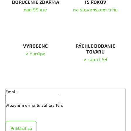
DORUČENIE ZDARMA
15 ROKOV
e
nad 99 eur
na slovenskom trhu
p
r
v
k
y
v
VYROBENÉ
RÝCHLE DODANIE
TOVARU
ý
v Európe
p
v rámci SR
i
s
Odoberať newsletter
u
Email
Vložením e-mailu súhlasíte s
podmienkami ochrany
osobných údajov
Prihlásiť sa