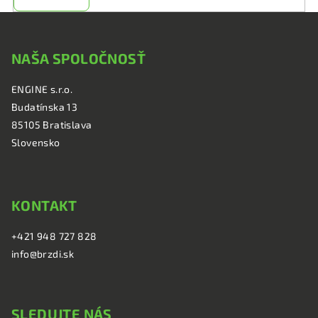
Z
á
NAŠA SPOLOČNOSŤ
p
ä
ENGINE s.r.o.
t
Budatínska 13
i
85105 Bratislava
e
Slovensko
KONTAKT
+421 948 727 828
info@brzdi.sk
SLEDUJTE NÁS