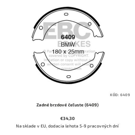
ý
o
p
d
i
u
s
k
p
t
r
o
o
v
d
u
k
t
KÓD:
6409
o
Zadné brzdové čeľuste (6409)
v
€34,30
Na sklade v EU, dodacia lehota 5-9 pracovných dní