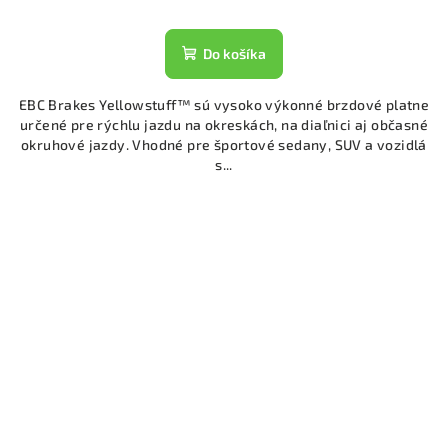
Do košíka
EBC Brakes Yellowstuff™ sú vysoko výkonné brzdové platne
určené pre rýchlu jazdu na okreskách, na diaľnici aj občasné
okruhové jazdy. Vhodné pre športové sedany, SUV a vozidlá
s...