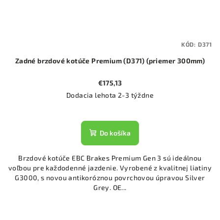
KÓD:
D371
Zadné brzdové kotúče Premium (D371) (priemer 300mm)
€175,13
Dodacia lehota 2-3 týždne
Do košíka
Brzdové kotúče EBC Brakes Premium Gen 3 sú ideálnou
voľbou pre každodenné jazdenie. Vyrobené z kvalitnej liatiny
G3000, s novou antikoróznou povrchovou úpravou Silver
Grey. OE...