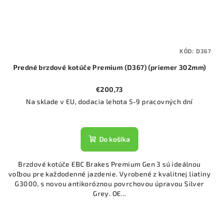
KÓD:
D367
Predné brzdové kotúče Premium (D367) (priemer 302mm)
€200,73
Na sklade v EU, dodacia lehota 5-9 pracovných dní
Do košíka
Brzdové kotúče EBC Brakes Premium Gen 3 sú ideálnou
voľbou pre každodenné jazdenie. Vyrobené z kvalitnej liatiny
G3000, s novou antikoróznou povrchovou úpravou Silver
Grey. OE...