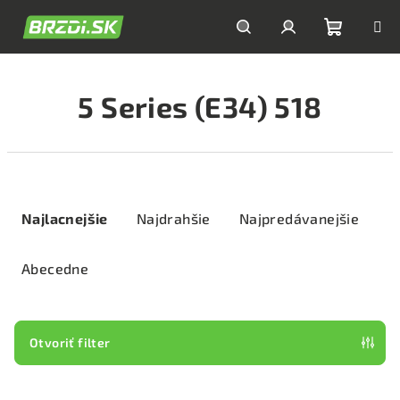
Prejsť
na
obsah
Nákupn
Hľadať
Prihlásenie
5 Series (E34) 518
košík
R
a
Najlacnejšie
Najdrahšie
Najpredávanejšie
d
e
Abecedne
n
i
e
Otvoriť filter
p
V
r