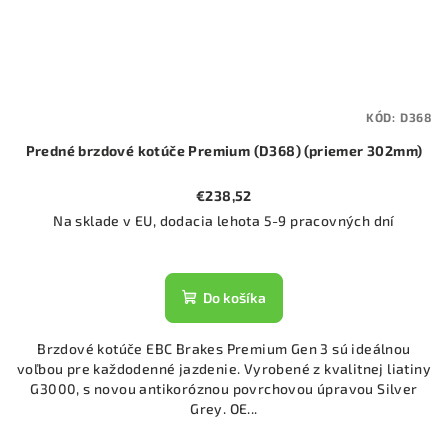
KÓD:
D368
Predné brzdové kotúče Premium (D368) (priemer 302mm)
€238,52
Na sklade v EU, dodacia lehota 5-9 pracovných dní
Do košíka
Brzdové kotúče EBC Brakes Premium Gen 3 sú ideálnou
voľbou pre každodenné jazdenie. Vyrobené z kvalitnej liatiny
G3000, s novou antikoróznou povrchovou úpravou Silver
Grey. OE...