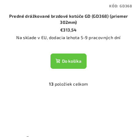
KÓD:
GD368
Predné drážkované brzdové kotúče GD (GD368) (priemer
302mm)
€313,54
Na sklade v EU, dodacia lehota 5-9 pracovných dní
Do košíka
13
položiek celkom
O
v
l
á
d
a
c
i