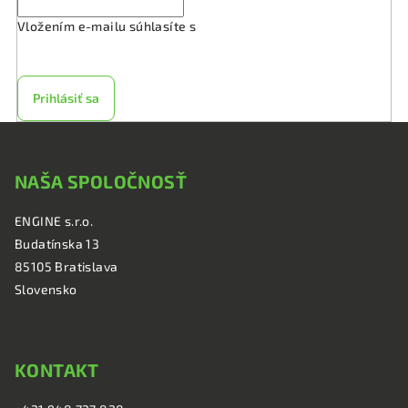
Vložením e-mailu súhlasíte s
podmienkami ochrany
osobných údajov
Prihlásiť sa
Z
á
NAŠA SPOLOČNOSŤ
p
ä
ENGINE s.r.o.
t
Budatínska 13
i
85105 Bratislava
e
Slovensko
KONTAKT