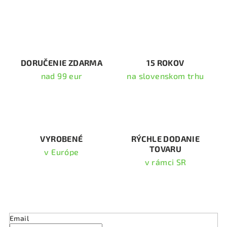
á
d
a
c
i
DORUČENIE ZDARMA
15 ROKOV
e
nad 99 eur
na slovenskom trhu
p
r
v
k
y
v
VYROBENÉ
RÝCHLE DODANIE
TOVARU
ý
v Európe
p
v rámci SR
i
s
Odoberať newsletter
u
Email