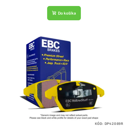
Do košíka
KÓD:
DP42089R