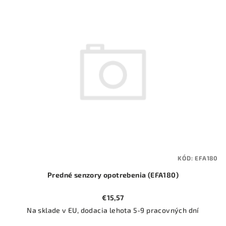
ý
o
p
d
i
u
s
k
p
t
r
o
o
v
d
u
k
t
KÓD:
EFA180
o
Predné senzory opotrebenia (EFA180)
v
€15,57
Na sklade v EU, dodacia lehota 5-9 pracovných dní