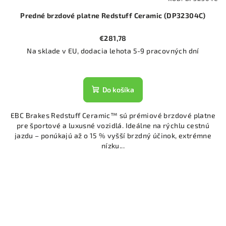
Predné brzdové platne Redstuff Ceramic (DP32304C)
€281,78
Na sklade v EU, dodacia lehota 5-9 pracovných dní
Do košíka
EBC Brakes Redstuff Ceramic™ sú prémiové brzdové platne
pre športové a luxusné vozidlá. Ideálne na rýchlu cestnú
jazdu – ponúkajú až o 15 % vyšší brzdný účinok, extrémne
nízku...