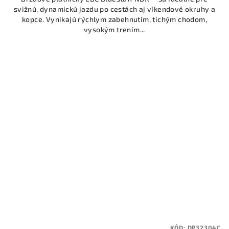
svižnú, dynamickú jazdu po cestách aj víkendové okruhy a
kopce. Vynikajú rýchlym zabehnutím, tichým chodom,
vysokým trením...
KÓD:
DP32304C