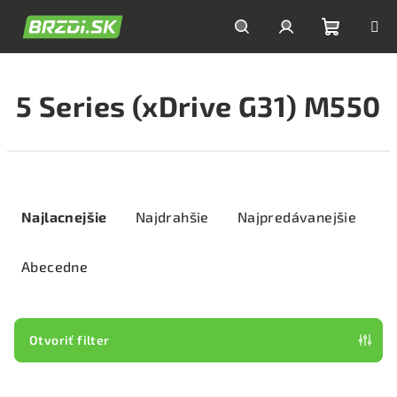
Prejsť
na
obsah
Nákupn
Hľadať
Prihlásenie
5 Series (xDrive G31) M550
košík
R
a
Najlacnejšie
Najdrahšie
Najpredávanejšie
d
e
Abecedne
n
i
e
Otvoriť filter
p
V
r