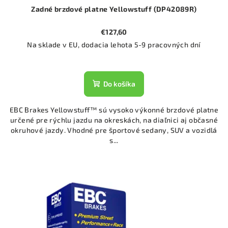
Zadné brzdové platne Yellowstuff (DP42089R)
€127,60
Na sklade v EU, dodacia lehota 5-9 pracovných dní
Do košíka
EBC Brakes Yellowstuff™ sú vysoko výkonné brzdové platne
určené pre rýchlu jazdu na okreskách, na diaľnici aj občasné
okruhové jazdy. Vhodné pre športové sedany, SUV a vozidlá
s...