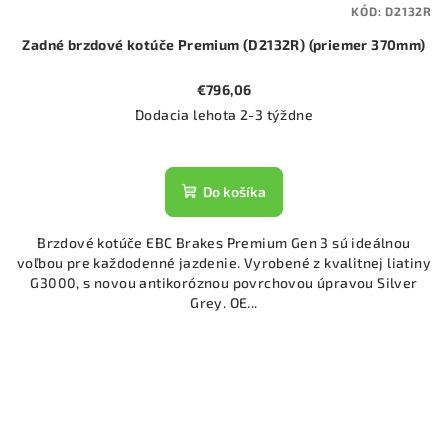
KÓD:
D2132R
Zadné brzdové kotúče Premium (D2132R) (priemer 370mm)
€796,06
Dodacia lehota 2-3 týždne
Do košíka
Brzdové kotúče EBC Brakes Premium Gen 3 sú ideálnou
voľbou pre každodenné jazdenie. Vyrobené z kvalitnej liatiny
G3000, s novou antikoróznou povrchovou úpravou Silver
Grey. OE...