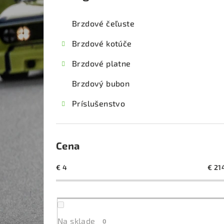
kategórie
č
Brzdové čeľuste
n
Brzdové kotúče
ý
Brzdové platne
p
Brzdový bubon
a
Príslušenstvo
n
e
l
Cena
€
4
€
21
Na sklade
0