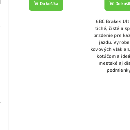
t
k
Do košíka
Do koší
o
t
v
EBC Brakes Ul
o
tiché, čisté a s
v
brzdenie pre k
jazdu. Vyrobe
kovových vlákien,
kotúčom a ideá
mestské aj di
podmienky.
2000 (DP2673)
2955)