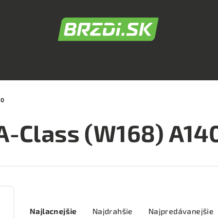
40
A-Class (W168) A14
R
Najlacnejšie
Najdrahšie
Najpredávanejšie
a