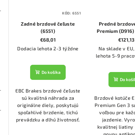
00 (DP21338/2)
KÓD:
6551
Zadné brzdové čeľuste
Predné brzdov
1368)
(6551)
Premium (D916)
260mm
€68,01
€121,13
Dodacia lehota 2-3 týždne
Na sklade v EU,
1553)
lehota 5-9 praco
1911)
Do košíka
Do koší
000 (DP22053)
EBC Brakes brzdové čeľuste
sú kvalitná náhrada za
Brzdové kotúče 
originálne diely, poskytujú
Premium Gen 3 s
00 (DP21193/2)
spoľahlivé brzdenie, tichú
voľbou pre ka
prevádzku a dlhú životnosť.
jazdenie. Vyr
kvalitnej liatin
1153)
novou antiko