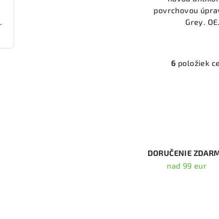
povrchovou úpra
Grey. OE.
000 (DP22236)
6
položiek c
O
v
l
á
d
a
c
DORUČENIE ZDAR
i
nad 99 eur
e
p
Odober
r