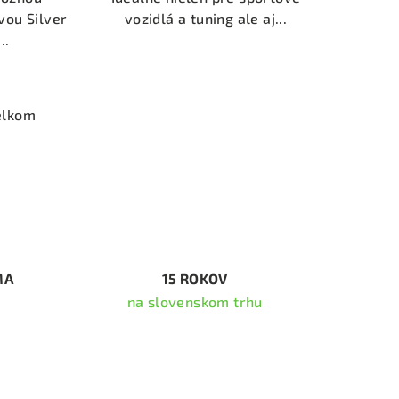
vou Silver
vozidlá a tuning ale aj...
..
elkom
MA
15 ROKOV
na slovenskom trhu
ať newsletter