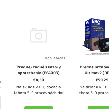
d
e
V
n
ý
i
p
e
i
p
s
KÓD:
EFA003
r
p
Predné/zadné senzory
Predné brzdov
o
opotrebenia (EFA003)
r
Ultimax2 (D
€4,50
€59,29
d
4
o
Na sklade v EU, dodacia
Na sklade v EU,
u
d
lehota 5-9 pracovných dní
lehota 5-9 praco
k
u