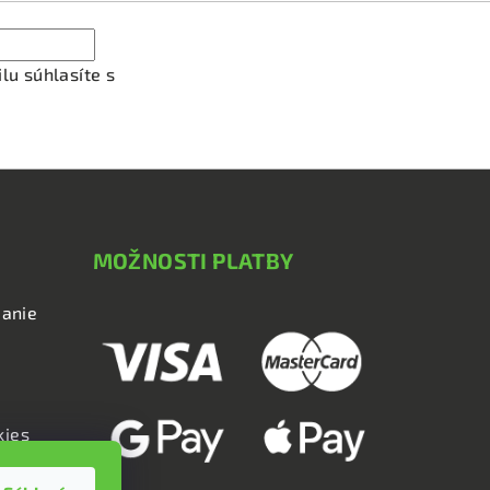
lu súhlasíte s
podmienkami ochrany osobných údajov
MOŽNOSTI PLATBY
anie
kies