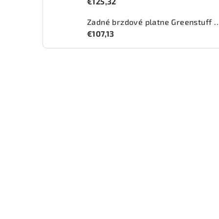
€125,32
Zadné brzdové platne Greenstuff 2
€107,13