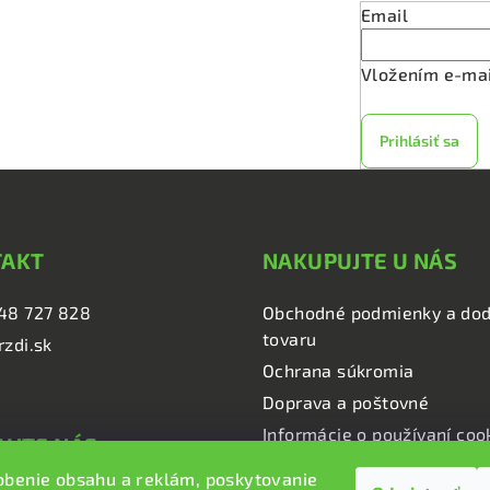
v
Email
k
y
Vložením e-mai
v
ý
Prihlásiť sa
p
i
s
u
TAKT
NAKUPUJTE U NÁS
48 727 828
Obchodné podmienky a dod
tovaru
rzdi.sk
Ochrana súkromia
Doprava a poštovné
Informácie o používaní coo
UJTE NÁS
obenie obsahu a reklám, poskytovanie