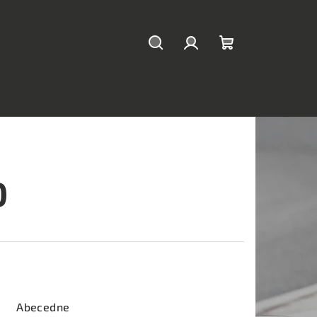
Hľadať
Prihlásenie
Nákupný
košík
0
Abecedne