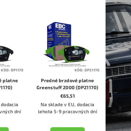
KÓD:
DP1170
KÓD:
DP21170
é platne
Predné brzdové platne
P1170)
Greenstuff 2000 (DP21170)
€65,51
 dodacia
Na sklade v EU, dodacia
vných dní
lehota 5-9 pracovných dní