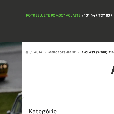
Prejsť
na
obsah
POTREBUJETE POMOC? VOLAJTE:
+421 948 727 828
/
AUTÁ
/
MERCEDES-BENZ
/
A-CLASS (W168) A1
DOMOV
B
o
Kategórie
Preskočiť