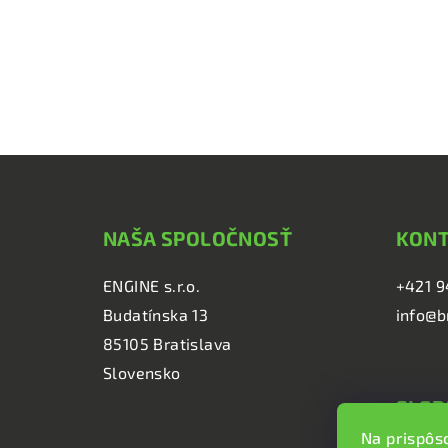
Z
á
NAŠA SPOLOČNOSŤ
KON
p
ä
ENGINE s.r.o.
+421 9
Budatínska 13
info@b
t
85105 Bratislava
i
Slovensko
e
SLED
Na prispôs