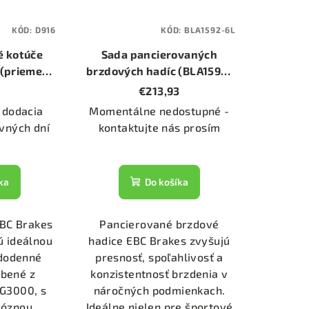
KÓD:
D916
KÓD:
BLA1592-6L
é kotúče
Sada pancierovaných
 (priemer
brzdových hadíc (BLA1592-
)
6L)
€213,93
 dodacia
Momentálne nedostupné -
vných dní
kontaktujte nás prosím
ka
Do košíka
EBC Brakes
Pancierované brzdové
ú ideálnou
hadice EBC Brakes zvyšujú
ždodenné
presnosť, spoľahlivosť a
obené z
konzistentnosť brzdenia v
y G3000, s
náročných podmienkach.
róznou
Ideálne nielen pre športové