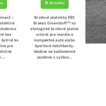
ka
Do košíka
timax2 –
Brzdové platničky EBC
poľahlivé
Brakes Greenstuff™ sú
aždodennú
ekologické brzdové platne
né bez
určené pre menšie a
 šetrné ku
kompaktné autá alebo
lne pre
športové hatchbacky.
aľničné
Ideálne na každodenné
...
jazdenie s vyššou...