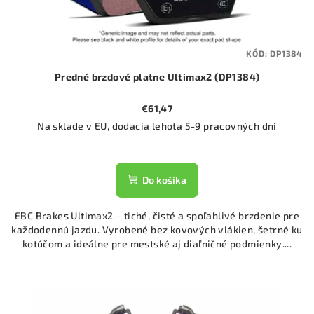
KÓD:
DP1384
Predné brzdové platne Ultimax2 (DP1384)
€61,47
Na sklade v EU, dodacia lehota 5-9 pracovných dní
Do košíka
EBC Brakes Ultimax2 – tiché, čisté a spoľahlivé brzdenie pre
každodennú jazdu. Vyrobené bez kovových vlákien, šetrné ku
kotúčom a ideálne pre mestské aj diaľničné podmienky....