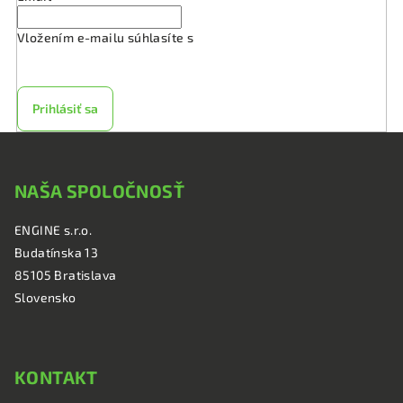
Vložením e-mailu súhlasíte s
podmienkami ochrany
osobných údajov
Prihlásiť sa
Z
á
NAŠA SPOLOČNOSŤ
p
ä
ENGINE s.r.o.
t
Budatínska 13
i
85105 Bratislava
e
Slovensko
KONTAKT