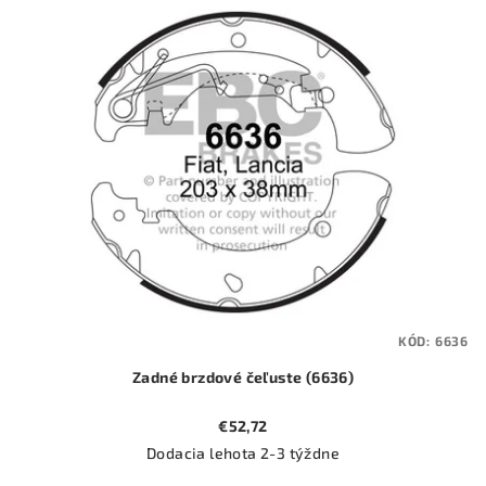
ý
o
p
d
i
u
s
k
p
t
r
o
o
v
d
u
k
t
KÓD:
6636
o
Zadné brzdové čeľuste (6636)
v
€52,72
Dodacia lehota 2-3 týždne