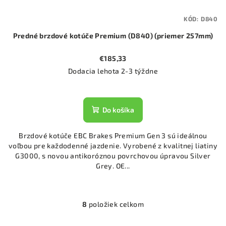
KÓD:
D840
Predné brzdové kotúče Premium (D840) (priemer 257mm)
€185,33
Dodacia lehota 2-3 týždne
Do košíka
Brzdové kotúče EBC Brakes Premium Gen 3 sú ideálnou
voľbou pre každodenné jazdenie. Vyrobené z kvalitnej liatiny
G3000, s novou antikoróznou povrchovou úpravou Silver
Grey. OE...
8
položiek celkom
O
v