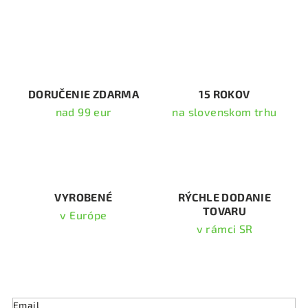
l
á
d
a
c
i
DORUČENIE ZDARMA
15 ROKOV
e
nad 99 eur
na slovenskom trhu
p
r
v
k
y
v
VYROBENÉ
RÝCHLE DODANIE
TOVARU
ý
v Európe
p
v rámci SR
i
s
Odoberať newsletter
u
Email