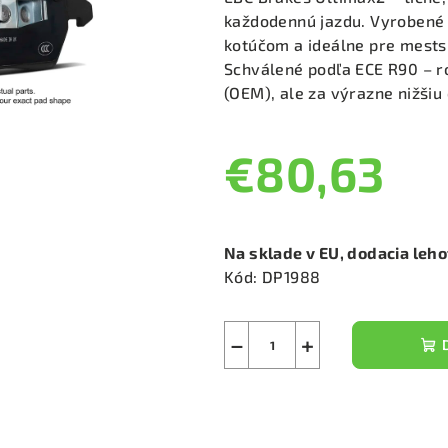
je
každodennú jazdu. Vyrobené 
0,0
kotúčom a ideálne pre mests
z
Schválené podľa ECE R90 – 
5
(OEM), ale za výrazne nižšiu
hviezdičiek.
€80,63
Jednotková
cena:
Na sklade v EU, dodacia leh
Kód:
DP1988
−
+