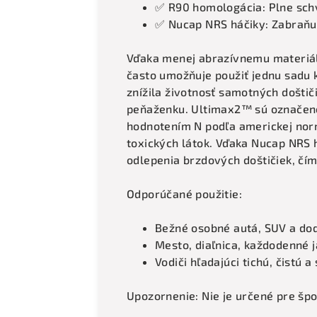
✅ R90 homologácia: Plne sch
✅ Nucap NRS háčiky: Zabraňuj
Vďaka menej abrazívnemu materiálu
často umožňuje použiť jednu sadu k
znížila životnosť samotných doštič
peňaženku. Ultimax2™ sú označen
hodnotením N podľa americkej nor
toxických látok. Vďaka Nucap NRS h
odlepenia brzdových doštičiek, čím 
Odporúčané použitie:
Bežné osobné autá, SUV a do
Mesto, diaľnica, každodenné 
Vodiči hľadajúci tichú, čistú
Upozornenie: Nie je určené pre špo