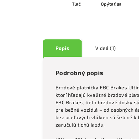
Tlač
Opýtať sa
Popis
Videá (1)
Podrobný popis
Brzdové platničky EBC Brakes Ult
ktorí hľadajú kvalitné brzdové pl
EBC Brakes, tieto brzdové dosky 
pre bežné vozidlá – od osobných á
bez oceľových vlákien sú šetrné 
zaručujú tichú jazdu.