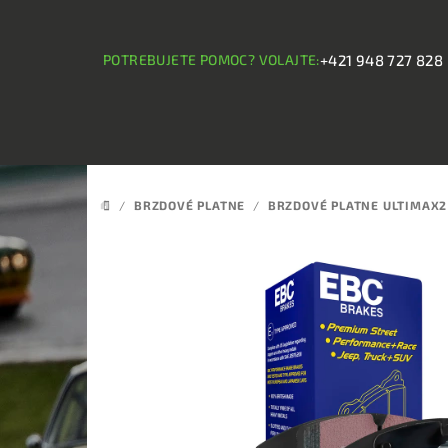
Prejsť
na
obsah
POTREBUJETE POMOC? VOLAJTE:
+421 948 727 828
/
BRZDOVÉ PLATNE
/
BRZDOVÉ PLATNE ULTIMAX2
DOMOV