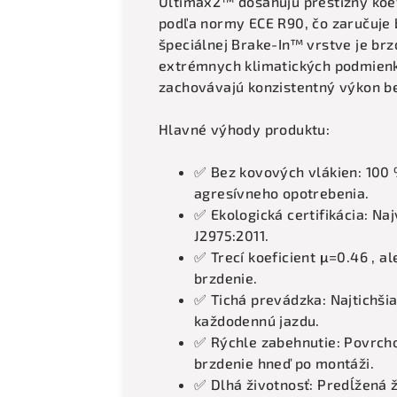
Ultimax2™ dosahujú prestížny koefi
podľa normy ECE R90, čo zaručuje
špeciálnej Brake-In™ vrstve je brz
extrémnych klimatických podmienka
zachovávajú konzistentný výkon b
Hlavné výhody produktu:
✅ Bez kovových vlákien: 100
agresívneho opotrebenia.
✅ Ekologická certifikácia: N
J2975:2011.
✅ Trecí koeficient μ=0.46 , a
brzdenie.
✅ Tichá prevádzka: Najtichši
každodennú jazdu.
✅ Rýchle zabehnutie: Povrch
brzdenie hneď po montáži.
✅ Dlhá životnosť: Predĺžená ž