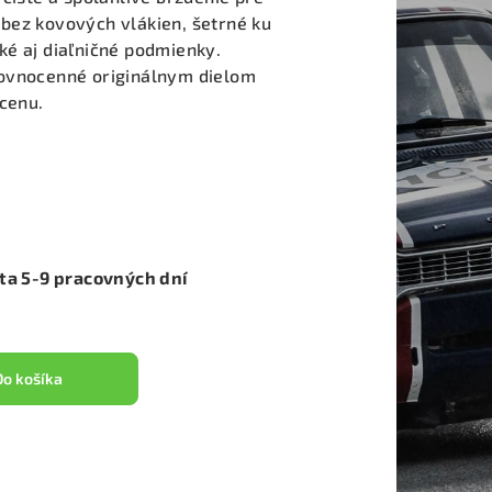
bez kovových vlákien, šetrné ku
ké aj diaľničné podmienky.
rovnocenné originálnym dielom
 cenu.
ota 5-9 pracovných dní
Do košíka