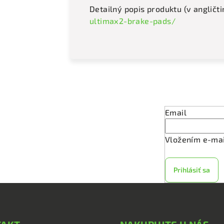
Detailný popis produktu (v angličti
ultimax2-brake-pads/
Odober
Email
Vložením e-mai
Prihlásiť sa