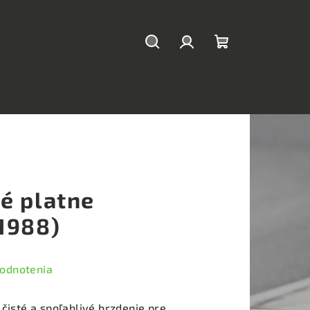
Hľadať
Prihlásenie
Nákupný
košík
é platne
1988)
hodnotenia
 čisté a spoľahlivé brzdenie pre