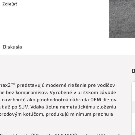
Zdieľať
Diskusia
D
imax2™ predstavujú moderné riešenie pre vodičov,
atne bez kompromisov. Vyrobené v britskom závode
sú navrhnuté ako plnohodnotná náhrada OEM dielov
ut až po SUV. Vďaka úplne nemetalickému zloženiu
k brzdovým kotúčom, produkujú minimum prachu a