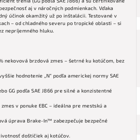
cient trenia (GG podľa SAE J866) a sú certifikované
 bezpečnosť aj v náročných podmienkach. Vďaka
dný účinok okamžitý už po inštalácii. Testované v
ch – od chladného severu po tropické oblasti – si
ez nepríjemného hluku.
 % nekovová brzdová zmes – šetrné ku kotúčom, bez
ajvyššie hodnotenie „N“ podľa americkej normy SAE
lebo GG podľa SAE J866 pre silné a konzistentné
a zmes v ponuke EBC – ideálna pre mestskú a
ová úprava Brake-In™ zabezpečuje bezpečné
ivotnosť doštičiek aj kotúčov.