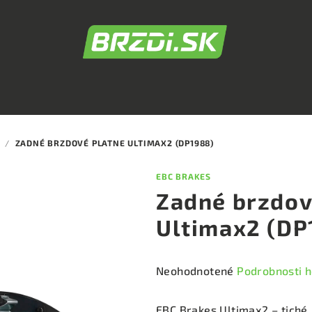
/
ZADNÉ BRZDOVÉ PLATNE ULTIMAX2 (DP1988)
EBC BRAKES
Zadné brzdov
Ultimax2 (DP
Priemerné
Neohodnotené
Podrobnosti 
hodnotenie
produktu
EBC Brakes Ultimax2 – tiché,