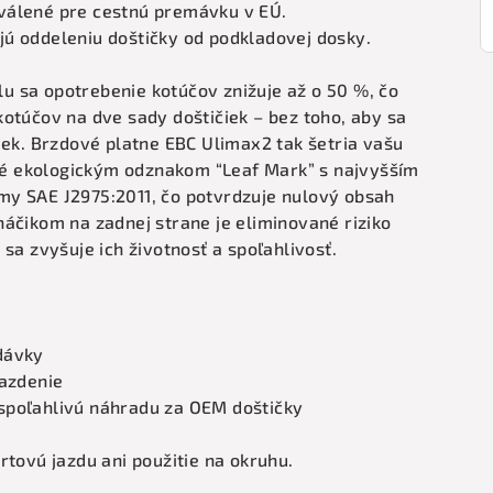
válené pre cestnú premávku v EÚ.
ú oddeleniu doštičky od podkladovej dosky.
 sa opotrebenie kotúčov znižuje až o 50 %, čo
otúčov na dve sady doštičiek – bez toho, aby sa
iek. Brzdové platne EBC Ulimax2 tak šetria vašu
é ekologickým odznakom “Leaf Mark” s najvyšším
my SAE J2975:2011, čo potvrdzuje nulový obsah
áčikom na zadnej strane je eliminované riziko
sa zvyšuje ich životnosť a spoľahlivosť.
dávky
jazdenie
 a spoľahlivú náhradu za OEM doštičky
rtovú jazdu ani použitie na okruhu.