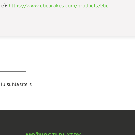
ne):
https://www.ebcbrakes.com/products/ebc-
ať newsletter
lu súhlasíte s
podmienkami ochrany osobných údajov